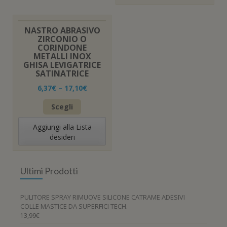
NASTRO ABRASIVO
ZIRCONIO O
CORINDONE
METALLI INOX
GHISA LEVIGATRICE
SATINATRICE
6,37
€
–
17,10
€
Questo
Scegli
prodotto
ha
Aggiungi alla Lista
più
desideri
varianti.
Le
opzioni
Ultimi Prodotti
possono
essere
scelte
PULITORE SPRAY RIMUOVE SILICONE CATRAME ADESIVI
nella
COLLE MASTICE DA SUPERFICI TECH.
pagina
13,99
€
del