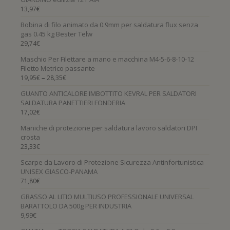
13,97
€
Bobina di filo animato da 0.9mm per saldatura flux senza
gas 0.45 kg Bester Telw
29,74
€
Maschio Per Filettare a mano e macchina M4-5-6-8-10-12
Filetto Metrico passante
–
19,95
€
28,35
€
GUANTO ANTICALORE IMBOTTITO KEVRAL PER SALDATORI
SALDATURA PANETTIERI FONDERIA
17,02
€
Maniche di protezione per saldatura lavoro saldatori DPI
crosta
23,33
€
Scarpe da Lavoro di Protezione Sicurezza Antinfortunistica
UNISEX GIASCO-PANAMA
71,80
€
GRASSO AL LITIO MULTIUSO PROFESSIONALE UNIVERSAL
BARATTOLO DA 500g PER INDUSTRIA
9,99
€