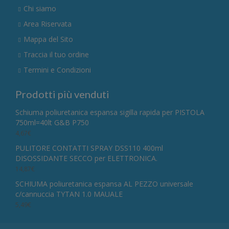
Chi siamo
Area Riservata
Mappa del Sito
Traccia il tuo ordine
Termini e Condizioni
Prodotti più venduti
Schiuma poliuretanica espansa sigilla rapida per PISTOLA
750ml=40lt G&B P750
4,67
€
PULITORE CONTATTI SPRAY DSS110 400ml
DISOSSIDANTE SECCO per ELETTRONICA.
14,87
€
SCHIUMA poliuretanica espansa AL PEZZO universale
c/cannuccia TYTAN 1.0 MAUALE
5,49
€