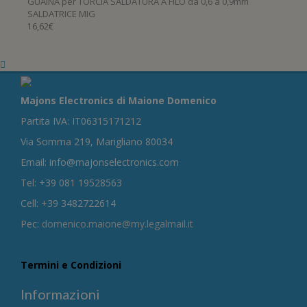
GUAINA per TORCIA SALDATURA A FILO da 0,6 a 0,9mm
SALDATRICE MIG
16,62
€
Majons Electronics di Maione Domenico
Partita IVA: IT06315171212
Via Somma 219, Marigliano 80034
Email: info@majonselectronics.com
Tel: +39 081 19528563
Cell: +39 3482722614
Pec:
domenico.maione@my.legalmail.it
Termini e Condizioni
Informazioni