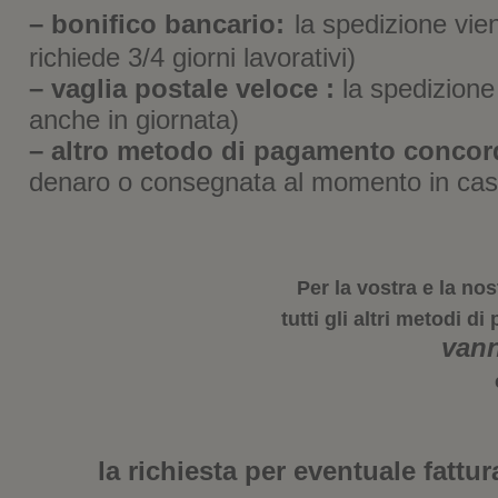
n
o
o
r
a
o
– bonifico bancario:
la spedizione vie
u
v
v
e
n
v
o
a
a
i
u
a
richiede 3/4 giorni lavorativi)
v
f
f
n
o
f
a
i
i
u
v
i
– vaglia postale veloce :
la spedizione
f
n
n
n
a
n
i
e
e
a
f
e
n
s
s
n
i
s
anche in giornata)
e
t
t
u
n
t
s
r
r
o
e
r
– altro metodo di pagamento concord
t
a
a
v
s
a
r
)
)
a
t
)
denaro o consegnata al momento in caso 
a
f
r
)
i
a
n
)
e
s
t
r
Per la vostra e la n
a
)
tutti gli altri metodi 
vann
la richiesta per eventuale fattu