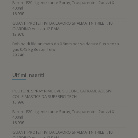
Faren - F20 - Igienizzante Spray, Trasparente - 2pezzi X
prodotto
400ml
16,99
€
GUANTI PROTETTIVI DA LAVORO SPALMATI NITRILE T.10
GIARDINO edilizia 12 PAIA
13,97
€
Bobina di filo animato da 0.9mm per saldatura flux senza
gas 0.45 kg Bester Telw
29,74
€
Ultimi Inseriti
PULITORE SPRAY RIMUOVE SILICONE CATRAME ADESIVI
COLLE MASTICE DA SUPERFICI TECH.
13,99
€
Faren - F20 - Igienizzante Spray, Trasparente - 2pezzi X
400ml
16,99
€
GUANTI PROTETTIVI DA LAVORO SPALMATI NITRILE T.10
GIARDINO edilizia 12 PAIA