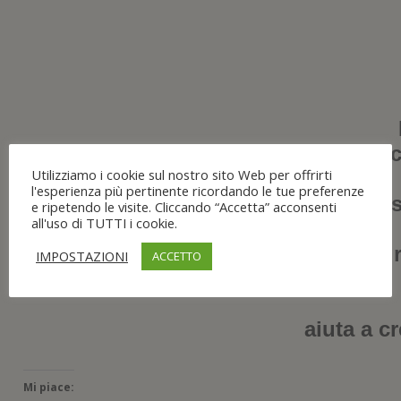
qual’ora non ne venga fatta ric
Utilizziamo i cookie sul nostro sito Web per offrirti
l'esperienza più pertinente ricordando le tue preferenze
N.B. alcune foto sono desc
e ripetendo le visite. Cliccando “Accetta” acconsenti
all'uso di TUTTI i cookie.
una volta r
IMPOSTAZIONI
ACCETTO
aiuta a cr
Mi piace: