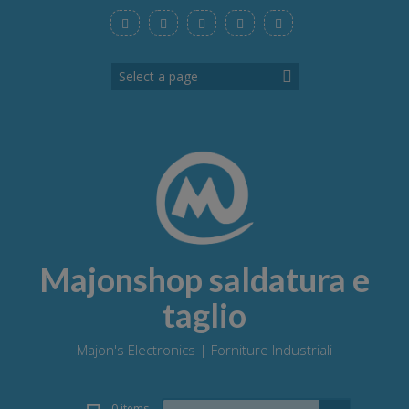
Skip
to
content
Majonshop saldatura e
taglio
Majon's Electronics | Forniture Industriali
Search
0 items