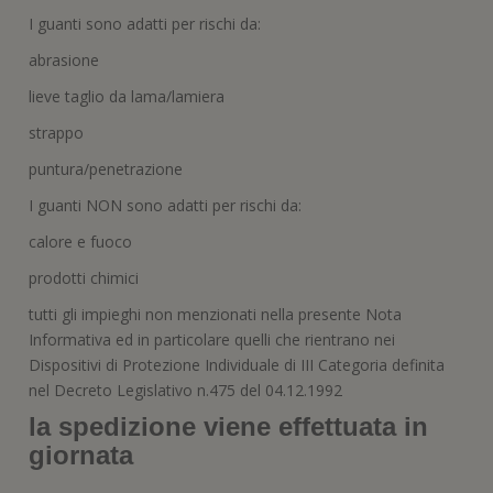
t
a
a
v
s
a
r
)
)
a
t
)
I guanti sono adatti per rischi da:
a
f
r
)
i
a
abrasione
n
)
e
s
lieve taglio da lama/lamiera
t
r
strappo
a
)
puntura/penetrazione
I guanti NON sono adatti per rischi da:
calore e fuoco
prodotti chimici
tutti gli impieghi non menzionati nella presente Nota
Informativa ed in particolare quelli che rientrano nei
Dispositivi di Protezione Individuale di III Categoria definita
nel Decreto Legislativo n.475 del 04.12.1992
la spedizione viene effettuata in
giornata