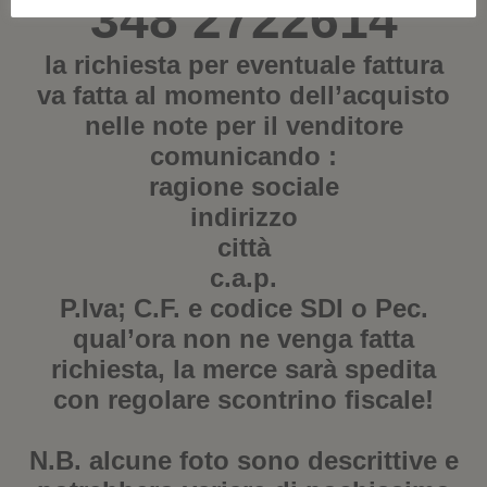
348 2722614
la richiesta per eventuale fattura
va fatta al momento dell’acquisto
nelle note per il venditore
comunicando :
ragione sociale
indirizzo
città
c.a.p.
P.Iva; C.F. e codice SDI o Pec.
qual’ora non ne venga fatta
richiesta, la merce sarà spedita
con regolare scontrino fiscale!
N.B. alcune foto sono descrittive e