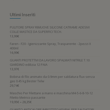
Ultimi Inseriti
PULITORE SPRAY RIMUOVE SILICONE CATRAME ADESIVI
COLLE MASTICE DA SUPERFICI TECH.
13,99
€
Faren - F20 - Igienizzante Spray, Trasparente - 2pezzi X
400ml
16,99
€
GUANTI PROTETTIVI DA LAVORO SPALMATI NITRILE T.10
GIARDINO edilizia 12 PAIA
13,97
€
Bobina di filo animato da 0.9mm per saldatura flux senza
gas 0.45 kg Bester Telw
29,74
€
Maschio Per Filettare a mano e macchina M4-5-6-8-10-12
Filetto Metrico passante
–
19,95
€
28,35
€
GUANTO ANTICALORE IMBOTTITO KEVRAL PER SALDATORI