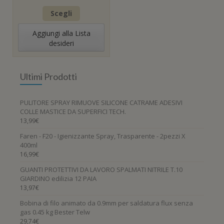
Questo
Scegli
prodotto
ha
Aggiungi alla Lista
più
desideri
varianti.
Le
opzioni
Ultimi Prodotti
possono
essere
scelte
PULITORE SPRAY RIMUOVE SILICONE CATRAME ADESIVI
nella
COLLE MASTICE DA SUPERFICI TECH.
pagina
13,99
€
del
Faren - F20 - Igienizzante Spray, Trasparente - 2pezzi X
prodotto
400ml
16,99
€
GUANTI PROTETTIVI DA LAVORO SPALMATI NITRILE T.10
GIARDINO edilizia 12 PAIA
13,97
€
Bobina di filo animato da 0.9mm per saldatura flux senza
gas 0.45 kg Bester Telw
29,74
€