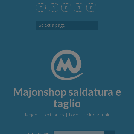
Skip
to
content
Majonshop saldatura e
taglio
Majon's Electronics | Forniture Industriali
Search
0 items