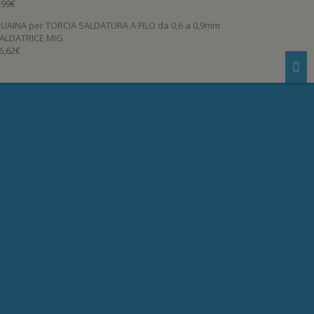
,99
€
UAINA per TORCIA SALDATURA A FILO da 0,6 a 0,9mm
ALDATRICE MIG
6,62
€