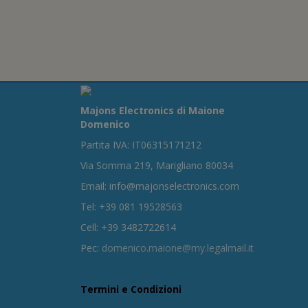
Majons Electronics di Maione
Domenico
Partita IVA: IT06315171212
Via Somma 219, Marigliano 80034
Email: info@majonselectronics.com
Tel: +39 081 19528563
Cell: +39 3482722614
Pec:
domenico.maione@my.legalmail.it
Termini e Condizioni