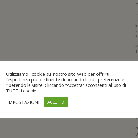
G
T
1
B
s
2
M
1
1
G
S
Utilizziamo i cookie sul nostro sito Web per offrirti
1
l'esperienza più pertinente ricordando le tue preferenze e
ripetendo le visite. Cliccando “Accetta” acconsenti all'uso di
M
TUTTI i cookie.
D
2
IMPOSTAZIONI
ACCETTO
S
A
7
G
U