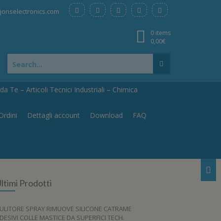
onselectronics.com
0 items
0,00
€
Search
for:
a Te – Articoli Tecnici Industriali – Chimica
Ordini
Dettagli account
Download
FAQ
ltimi Prodotti
ULITORE SPRAY RIMUOVE SILICONE CATRAME
DESIVI COLLE MASTICE DA SUPERFICI TECH.