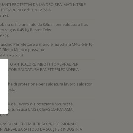
UANTI PROTETTIVI DA LAVORO SPALMATI NITRILE
.10 GIARDINO edilizia 12 PAIA
3,97
€
obina di filo animato da 0.9mm per saldatura flux
enza gas 0.45 kg Bester Telw
9,74
€
aschio Per Filettare a mano e macchina M4-5-6-8-10-
2 Filetto Metrico passante
–
9,95
€
28,35
€
UANTO ANTICALORE IMBOTTITO KEVRAL PER
ALDATORI SALDATURA PANETTIERI FONDERIA
7,02
€
aniche di protezione per saldatura lavoro saldatori
PI crosta
3,33
€
carpe da Lavoro di Protezione Sicurezza
ntinfortunistica UNISEX GIASCO-PANAMA
1,80
€
RASSO AL LITIO MULTIUSO PROFESSIONALE
NIVERSAL BARATTOLO DA 500g PER INDUSTRIA