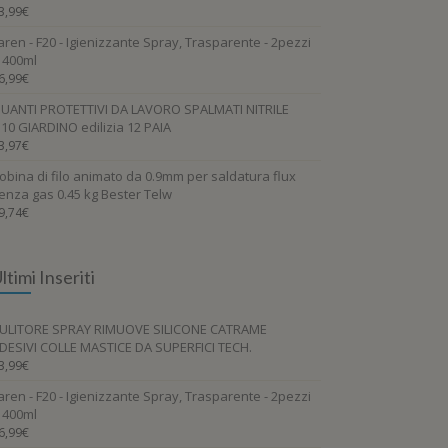
3,99
€
aren - F20 - Igienizzante Spray, Trasparente - 2pezzi
 400ml
6,99
€
UANTI PROTETTIVI DA LAVORO SPALMATI NITRILE
.10 GIARDINO edilizia 12 PAIA
3,97
€
obina di filo animato da 0.9mm per saldatura flux
enza gas 0.45 kg Bester Telw
9,74
€
ltimi Inseriti
ULITORE SPRAY RIMUOVE SILICONE CATRAME
DESIVI COLLE MASTICE DA SUPERFICI TECH.
3,99
€
aren - F20 - Igienizzante Spray, Trasparente - 2pezzi
 400ml
6,99
€