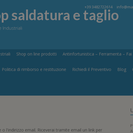
+39 3482722614
info@maj
 saldatura e taglio
 Industriali
triali
Shop on line prodotti
Antinfortunistica – Ferramenta – Fai d
Politica di rimborso e restituzione
Richiedi il Preventivo
Blog
U
P
o l'indirizzo email. Riceverai tramite email un link per
A