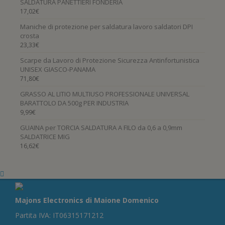
SALDATURA PANETTIERI FONDERIA
17,02
€
Maniche di protezione per saldatura lavoro saldatori DPI
crosta
23,33
€
Scarpe da Lavoro di Protezione Sicurezza Antinfortunistica
UNISEX GIASCO-PANAMA
71,80
€
GRASSO AL LITIO MULTIUSO PROFESSIONALE UNIVERSAL
BARATTOLO DA 500g PER INDUSTRIA
9,99
€
GUAINA per TORCIA SALDATURA A FILO da 0,6 a 0,9mm
SALDATRICE MIG
16,62
€
Majons Electronics di Maione Domenico
Partita IVA: IT06315171212