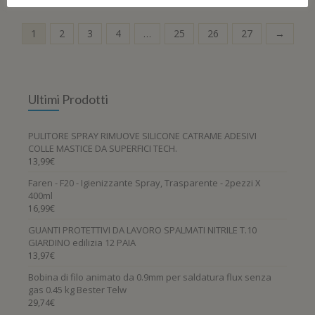
1
2
3
4
…
25
26
27
→
Ultimi Prodotti
PULITORE SPRAY RIMUOVE SILICONE CATRAME ADESIVI
COLLE MASTICE DA SUPERFICI TECH.
13,99
€
Faren - F20 - Igienizzante Spray, Trasparente - 2pezzi X
400ml
16,99
€
GUANTI PROTETTIVI DA LAVORO SPALMATI NITRILE T.10
GIARDINO edilizia 12 PAIA
13,97
€
Bobina di filo animato da 0.9mm per saldatura flux senza
gas 0.45 kg Bester Telw
29,74
€