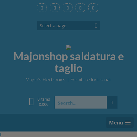
Skip
to
content
Majonshop saldatura e
taglio
Majon's Electronics | Forniture Industriali
Search
0 items
for:
0,00
€
Menu