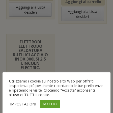
Aggiungi al carrello
Aggiungi alla Lista
Aggiungi alla Lista
desideri
desideri
ELETTRODI
ELETTRODO
SALDATURA
RUTILICI ACCIAIO
INOX 308LSI 2,5
LINCOLN
ELECTRIC.
38,95
€
Utilizziamo i cookie sul nostro sito Web per offrirti
Aggiungi al carrello
l'esperienza più pertinente ricordando le tue preferenze
e ripetendo le visite. Cliccando “Accetta” acconsenti
Aggiungi alla Lista
all'uso di TUTTI i cookie.
desideri
IMPOSTAZIONI
ACCETTO