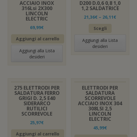
ACCIAIO INOX
D200 D.0,6 0,8 1,0
316Lsi 2X300
1,2 SALDATRICE
LINCOLN
21,36
€
–
26,11
€
ELECTRIC
Questo
69,99
€
Scegli
prodotto
ha
Aggiungi al carrello
Aggiungi alla Lista
più
desideri
varianti.
Aggiungi alla Lista
Le
desideri
opzioni
possono
essere
scelte
nella
275 ELETTRODI PER
ELETTRODI PER
pagina
SALDATURA FERRO
SALDATURA
GRIGI D. 2,5 E40
SCORREVOLE
del
SIDERARCO
ACCIAIO INOX 304
prodotto
RUTILICI
308LSI 2,5
SCORREVOLE
LINCOLN
ELECTRIC
25,97
€
45,99
€
Aggiungi al carrello