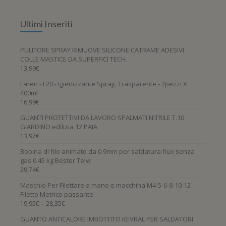
Ultimi Inseriti
PULITORE SPRAY RIMUOVE SILICONE CATRAME ADESIVI
COLLE MASTICE DA SUPERFICI TECH.
13,99
€
Faren - F20 - Igienizzante Spray, Trasparente - 2pezzi X
400ml
16,99
€
GUANTI PROTETTIVI DA LAVORO SPALMATI NITRILE T.10
GIARDINO edilizia 12 PAIA
13,97
€
Bobina di filo animato da 0.9mm per saldatura flux senza
gas 0.45 kg Bester Telw
29,74
€
Maschio Per Filettare a mano e macchina M4-5-6-8-10-12
Filetto Metrico passante
–
19,95
€
28,35
€
GUANTO ANTICALORE IMBOTTITO KEVRAL PER SALDATORI