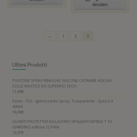
desideri
←
1
2
3
Ultimi Prodotti
PULITORE SPRAY RIMUOVE SILICONE CATRAME ADESIVI
COLLE MASTICE DA SUPERFICI TECH.
13,99
€
Faren - F20 - Igienizzante Spray, Trasparente - 2pezzi X
400ml
16,99
€
GUANTI PROTETTIVI DA LAVORO SPALMATI NITRILE T.10
GIARDINO edilizia 12 PAIA
13,97
€