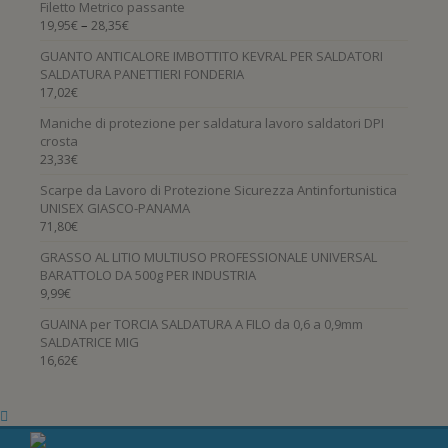
Filetto Metrico passante
–
19,95
€
28,35
€
GUANTO ANTICALORE IMBOTTITO KEVRAL PER SALDATORI
SALDATURA PANETTIERI FONDERIA
17,02
€
Maniche di protezione per saldatura lavoro saldatori DPI
crosta
23,33
€
Scarpe da Lavoro di Protezione Sicurezza Antinfortunistica
UNISEX GIASCO-PANAMA
71,80
€
GRASSO AL LITIO MULTIUSO PROFESSIONALE UNIVERSAL
BARATTOLO DA 500g PER INDUSTRIA
9,99
€
GUAINA per TORCIA SALDATURA A FILO da 0,6 a 0,9mm
SALDATRICE MIG
16,62
€