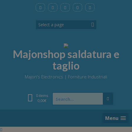
Skip
to
content
Majonshop saldatura e
taglio
Majon's Electronics | Forniture Industriali
Search
0 items
for:
0,00
€
Menu