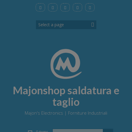
Skip
to
content
Majonshop saldatura e
taglio
Majon's Electronics | Forniture Industriali
Search
0 items