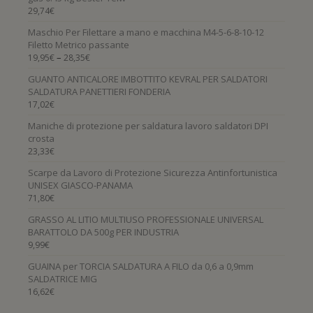
29,74
€
Maschio Per Filettare a mano e macchina M4-5-6-8-10-12
Filetto Metrico passante
–
19,95
€
28,35
€
GUANTO ANTICALORE IMBOTTITO KEVRAL PER SALDATORI
SALDATURA PANETTIERI FONDERIA
17,02
€
Maniche di protezione per saldatura lavoro saldatori DPI
crosta
23,33
€
Scarpe da Lavoro di Protezione Sicurezza Antinfortunistica
UNISEX GIASCO-PANAMA
71,80
€
GRASSO AL LITIO MULTIUSO PROFESSIONALE UNIVERSAL
BARATTOLO DA 500g PER INDUSTRIA
9,99
€
GUAINA per TORCIA SALDATURA A FILO da 0,6 a 0,9mm
SALDATRICE MIG
16,62
€