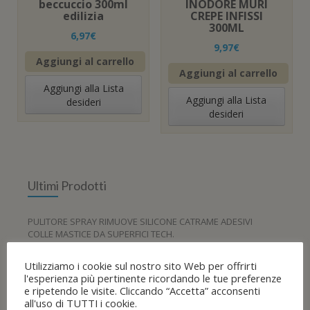
beccuccio 300ml
INODORE MURI
edilizia
CREPE INFISSI
300ML
6,97
€
9,97
€
Aggiungi al carrello
Aggiungi al carrello
Aggiungi alla Lista
Aggiungi alla Lista
desideri
desideri
Ultimi Prodotti
PULITORE SPRAY RIMUOVE SILICONE CATRAME ADESIVI
COLLE MASTICE DA SUPERFICI TECH.
13,99
€
Utilizziamo i cookie sul nostro sito Web per offrirti
Faren - F20 - Igienizzante Spray, Trasparente - 2pezzi X
l'esperienza più pertinente ricordando le tue preferenze
400ml
e ripetendo le visite. Cliccando “Accetta” acconsenti
16,99
€
all'uso di TUTTI i cookie.