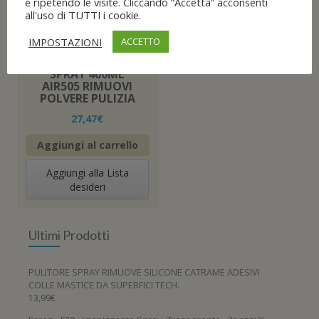
e ripetendo le visite. Cliccando “Accetta” acconsenti
all'uso di TUTTI i cookie.
IMPOSTAZIONI
ACCETTO
ARIA COMPRESSA 6
BOMBOLETTE
SPRAY 400ML
AIR505 RIMUOVI
POLVERE PULIZIA
27,47
€
Aggiungi al carrello
Aggiungi alla Lista
desideri
Ultimi Prodotti
PULITORE SPRAY RIMUOVE SILICONE CATRAME ADESIVI
COLLE MASTICE DA SUPERFICI TECH.
13,99
€