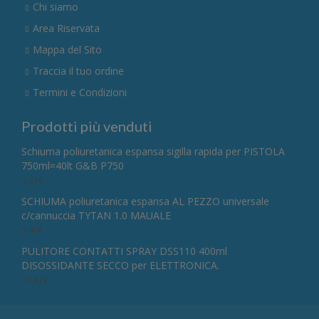
Chi siamo
Area Riservata
Mappa del Sito
Traccia il tuo ordine
Termini e Condizioni
Prodotti più venduti
Schiuma poliuretanica espansa sigilla rapida per PISTOLA
750ml=40lt G&B P750
4,67
€
SCHIUMA poliuretanica espansa AL PEZZO universale
c/cannuccia TYTAN 1.0 MAUALE
5,49
€
PULITORE CONTATTI SPRAY DSS110 400ml
DISOSSIDANTE SECCO per ELETTRONICA.
14,87
€