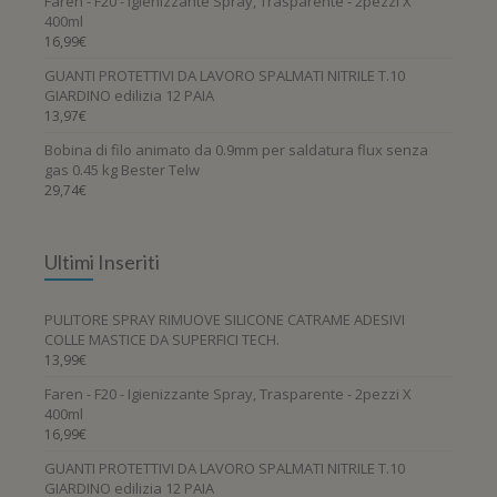
Faren - F20 - Igienizzante Spray, Trasparente - 2pezzi X
400ml
16,99
€
GUANTI PROTETTIVI DA LAVORO SPALMATI NITRILE T.10
GIARDINO edilizia 12 PAIA
13,97
€
Bobina di filo animato da 0.9mm per saldatura flux senza
gas 0.45 kg Bester Telw
29,74
€
Ultimi Inseriti
PULITORE SPRAY RIMUOVE SILICONE CATRAME ADESIVI
COLLE MASTICE DA SUPERFICI TECH.
13,99
€
Faren - F20 - Igienizzante Spray, Trasparente - 2pezzi X
400ml
16,99
€
GUANTI PROTETTIVI DA LAVORO SPALMATI NITRILE T.10
GIARDINO edilizia 12 PAIA