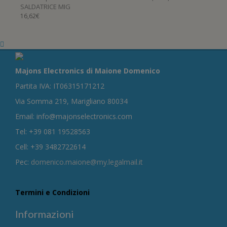
SALDATRICE MIG
16,62
€
Majons Electronics di Maione Domenico
Partita IVA: IT06315171212
Via Somma 219, Marigliano 80034
Email: info@majonselectronics.com
Tel: +39 081 19528563
Cell: +39 3482722614
Pec:
domenico.maione@my.legalmail.it
Termini e Condizioni
Informazioni