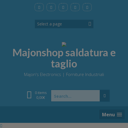
Skip
to
content
Majonshop saldatura e
taglio
Majon's Electronics | Forniture Industriali
Search
0 items
for:
0,00
€
Menu