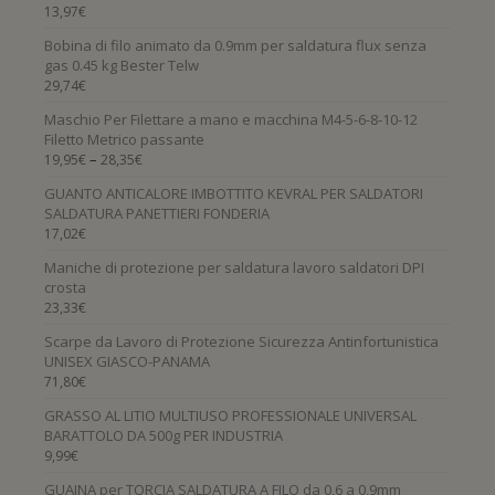
13,97
€
Bobina di filo animato da 0.9mm per saldatura flux senza
gas 0.45 kg Bester Telw
29,74
€
Maschio Per Filettare a mano e macchina M4-5-6-8-10-12
Filetto Metrico passante
–
19,95
€
28,35
€
GUANTO ANTICALORE IMBOTTITO KEVRAL PER SALDATORI
SALDATURA PANETTIERI FONDERIA
17,02
€
Maniche di protezione per saldatura lavoro saldatori DPI
crosta
23,33
€
Scarpe da Lavoro di Protezione Sicurezza Antinfortunistica
UNISEX GIASCO-PANAMA
71,80
€
GRASSO AL LITIO MULTIUSO PROFESSIONALE UNIVERSAL
BARATTOLO DA 500g PER INDUSTRIA
9,99
€
GUAINA per TORCIA SALDATURA A FILO da 0,6 a 0,9mm