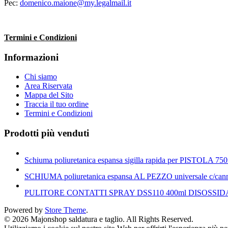
Pec:
domenico.maione@my.legalmail.it
Termini e Condizioni
Informazioni
Chi siamo
Area Riservata
Mappa del Sito
Traccia il tuo ordine
Termini e Condizioni
Prodotti più venduti
Schiuma poliuretanica espansa sigilla rapida per PISTOLA 7
SCHIUMA poliuretanica espansa AL PEZZO universale c/
PULITORE CONTATTI SPRAY DSS110 400ml DISOSSI
Powered by
Store Theme
.
© 2026 Majonshop saldatura e taglio. All Rights Reserved.