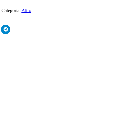
4
Categoria:
Altro
i
Fai
ic
clic
ui
per
er
condividere
ondividere
su
u
Telegram
inkedIn
(Si
i
apre
pre
in
una
na
nuova
uova
finestra)
nestra)