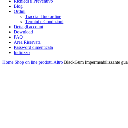
Richiedi il Preventivo
Blog
Ordini
Traccia il tuo ordine
Termini e Condizioni
Dettagli account
Download
FAQ
Area Riservata
Password dimenticata
Indirizzo
Home
Shop on line prodotti
Altro
BlackGum Impermeabilizzante guai