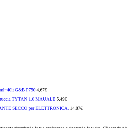
50ml=40lt G&B P750
4,67
€
cannuccia TYTAN 1.0 MAUALE
5,49
€
DANTE SECCO per ELETTRONICA.
14,87
€