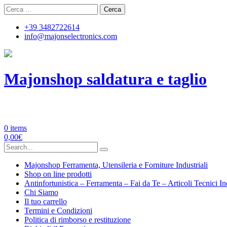
Skip
Ricerca
to
per:
content
+39 3482722614
info@majonselectronics.com
Majonshop saldatura e taglio
Majon's Electronics | Forniture Industriali
0 items
0,00
€
Search
for:
Majonshop Ferramenta, Utensileria e Forniture Industriali
Shop on line prodotti
Antinfortunistica – Ferramenta – Fai da Te – Articoli Tecnici In
Chi Siamo
Il tuo carrello
Termini e Condizioni
Politica di rimborso e restituzione