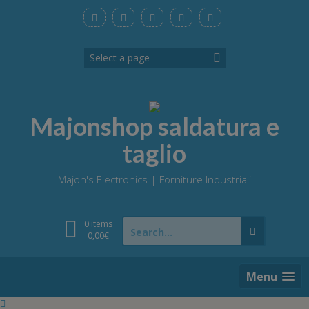
Skip
to
content
Majonshop saldatura e
taglio
Majon's Electronics | Forniture Industriali
Search
0 items
for:
0,00
€
Menu