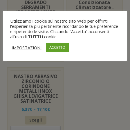
DEGRADO
Condizionata
SERRAMENTI
Climatizzatore .
IDROREPELLENTE
18,01
€
umidità
Utilizziamo i cookie sul nostro sito Web per offrirti
9,41
€
l'esperienza più pertinente ricordando le tue preferenze
Aggiungi al carrello
e ripetendo le visite. Cliccando “Accetta” acconsenti
Aggiungi al carrello
all'uso di TUTTI i cookie.
Aggiungi alla Lista
desideri
IMPOSTAZIONI
ACCETTO
Aggiungi alla Lista
desideri
NASTRO ABRASIVO
ZIRCONIO O
CORINDONE
METALLI INOX
GHISA LEVIGATRICE
SATINATRICE
6,37
€
–
17,10
€
Questo
Scegli
prodotto
ha