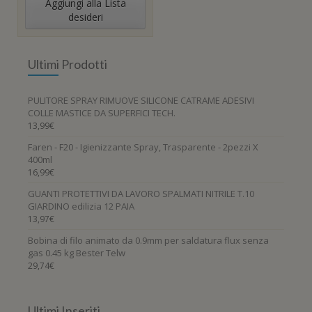
Aggiungi alla Lista
più
desideri
varianti.
Le
opzioni
Ultimi Prodotti
possono
essere
scelte
PULITORE SPRAY RIMUOVE SILICONE CATRAME ADESIVI
nella
COLLE MASTICE DA SUPERFICI TECH.
pagina
13,99
€
del
Faren - F20 - Igienizzante Spray, Trasparente - 2pezzi X
prodotto
400ml
16,99
€
GUANTI PROTETTIVI DA LAVORO SPALMATI NITRILE T.10
GIARDINO edilizia 12 PAIA
13,97
€
Bobina di filo animato da 0.9mm per saldatura flux senza
gas 0.45 kg Bester Telw
29,74
€
Ultimi Inseriti