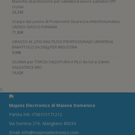
Maniche di protezione per saldatura lavoro saldatori DPI
crosta
23,33
€
Scarpe da Lavoro di Protezione Sicurezza Antinfortunistica
UNISEX GIASCO-PANAMA
71,80
€
GRASSO AL LITIO MULTIUSO PROFESSIONALE UNIVERSAL
BARATTOLO DA 500g PER INDUSTRIA
9,99
€
GUAINA per TORCIA SALDATURA A FILO da 0,6 a 0,9mm
SALDATRICE MIG
16,62
€
Majons Electronics di Maione Domenico
Partita IVA: IT06315171212
Via Somma 219, Marigliano 80034
Email: info@majonselectronics.com