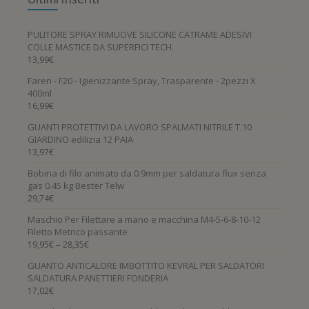
PULITORE SPRAY RIMUOVE SILICONE CATRAME ADESIVI
COLLE MASTICE DA SUPERFICI TECH.
13,99
€
Faren - F20 - Igienizzante Spray, Trasparente - 2pezzi X
400ml
16,99
€
GUANTI PROTETTIVI DA LAVORO SPALMATI NITRILE T.10
GIARDINO edilizia 12 PAIA
13,97
€
Bobina di filo animato da 0.9mm per saldatura flux senza
gas 0.45 kg Bester Telw
29,74
€
Maschio Per Filettare a mano e macchina M4-5-6-8-10-12
Filetto Metrico passante
–
19,95
€
28,35
€
GUANTO ANTICALORE IMBOTTITO KEVRAL PER SALDATORI
SALDATURA PANETTIERI FONDERIA
17,02
€