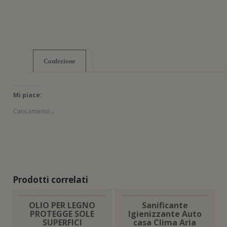
t
r
a
)
Confezione
Mi piace:
Caricamento...
Prodotti correlati
OLIO PER LEGNO
Sanificante
PROTEGGE SOLE
Igienizzante Auto
SUPERFICI
casa Clima Aria