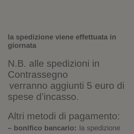
e
s
t
r
a
)
la spedizione viene effettuata in
giornata
N.B. alle spedizioni in
Contrassegno
verranno aggiunti 5 euro di
spese d’incasso.
Altri metodi di pagamento:
– bonifico bancario:
la spedizione