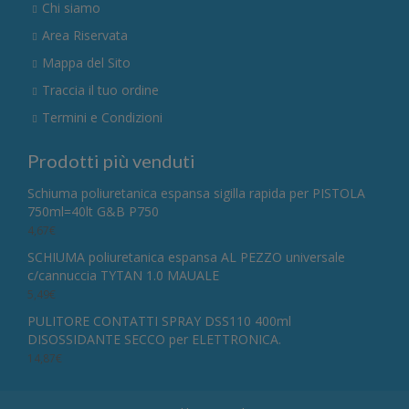
Chi siamo
Area Riservata
Mappa del Sito
Traccia il tuo ordine
Termini e Condizioni
Prodotti più venduti
Schiuma poliuretanica espansa sigilla rapida per PISTOLA
750ml=40lt G&B P750
4,67
€
SCHIUMA poliuretanica espansa AL PEZZO universale
c/cannuccia TYTAN 1.0 MAUALE
5,49
€
PULITORE CONTATTI SPRAY DSS110 400ml
DISOSSIDANTE SECCO per ELETTRONICA.
14,87
€