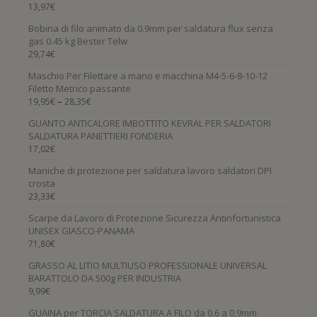
13,97
€
Bobina di filo animato da 0.9mm per saldatura flux senza
gas 0.45 kg Bester Telw
29,74
€
Maschio Per Filettare a mano e macchina M4-5-6-8-10-12
Filetto Metrico passante
–
19,95
€
28,35
€
GUANTO ANTICALORE IMBOTTITO KEVRAL PER SALDATORI
SALDATURA PANETTIERI FONDERIA
17,02
€
Maniche di protezione per saldatura lavoro saldatori DPI
crosta
23,33
€
Scarpe da Lavoro di Protezione Sicurezza Antinfortunistica
UNISEX GIASCO-PANAMA
71,80
€
GRASSO AL LITIO MULTIUSO PROFESSIONALE UNIVERSAL
BARATTOLO DA 500g PER INDUSTRIA
9,99
€
GUAINA per TORCIA SALDATURA A FILO da 0,6 a 0,9mm