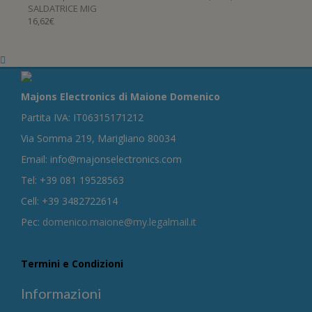
SALDATRICE MIG
16,62
€
Majons Electronics di Maione Domenico
Partita IVA: IT06315171212
Via Somma 219, Marigliano 80034
Email: info@majonselectronics.com
Tel: +39 081 19528563
Cell: +39 3482722614
Pec:
domenico.maione@my.legalmail.it
Termini e Condizioni
Informazioni