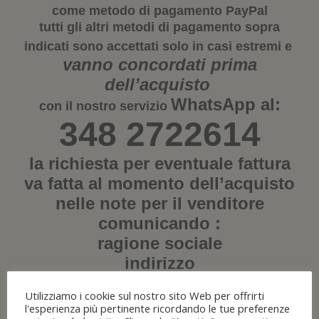
come metodo di pagamento
PayPal
tutti gli altri metodi di pagamento sopra
indicati sono accettati solo in casi estremi e
vanno concordati prima
dell’acquisto
WhatsApp
al:
con il nostro servizio
348 2722614
la richiesta per eventuale fattura
va fatta al momento dell’acquisto
nelle note per il venditore
comunicando :
ragione sociale
indirizzo
città
Utilizziamo i cookie sul nostro sito Web per offrirti
c.a.p.
l'esperienza più pertinente ricordando le tue preferenze