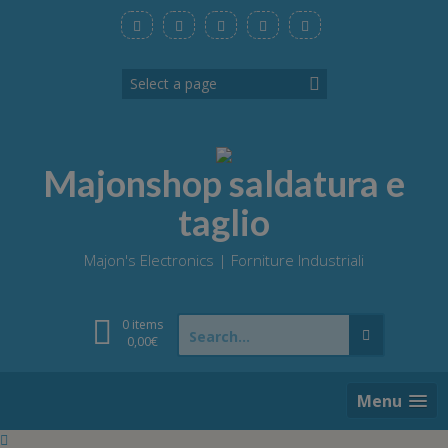
Skip
to
content
Majonshop saldatura e
taglio
Majon's Electronics | Forniture Industriali
Search
0 items
for:
0,00
€
Menu