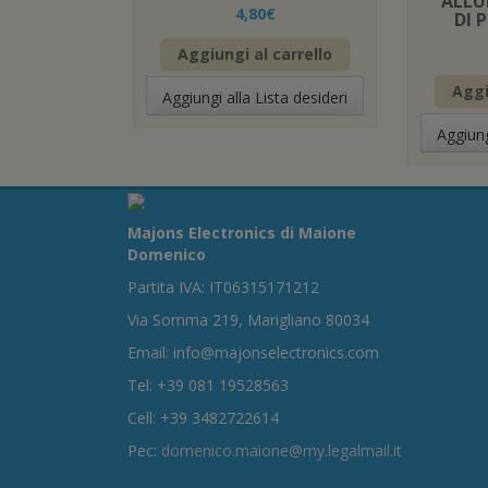
ALLU
4,80
€
DI 
Aggiungi al carrello
Aggi
Aggiungi alla Lista desideri
Aggiung
Majons Electronics di Maione
Domenico
Partita IVA: IT06315171212
Via Somma 219, Marigliano 80034
Email: info@majonselectronics.com
Tel: +39 081 19528563
Cell: +39 3482722614
Pec:
domenico.maione@my.legalmail.it