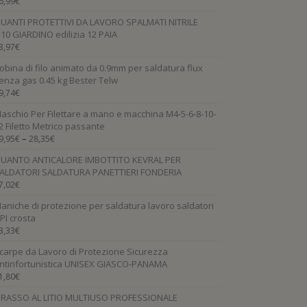
6,99
€
UANTI PROTETTIVI DA LAVORO SPALMATI NITRILE
.10 GIARDINO edilizia 12 PAIA
3,97
€
obina di filo animato da 0.9mm per saldatura flux
enza gas 0.45 kg Bester Telw
9,74
€
aschio Per Filettare a mano e macchina M4-5-6-8-10-
2 Filetto Metrico passante
–
9,95
€
28,35
€
UANTO ANTICALORE IMBOTTITO KEVRAL PER
ALDATORI SALDATURA PANETTIERI FONDERIA
7,02
€
aniche di protezione per saldatura lavoro saldatori
PI crosta
3,33
€
carpe da Lavoro di Protezione Sicurezza
ntinfortunistica UNISEX GIASCO-PANAMA
1,80
€
RASSO AL LITIO MULTIUSO PROFESSIONALE