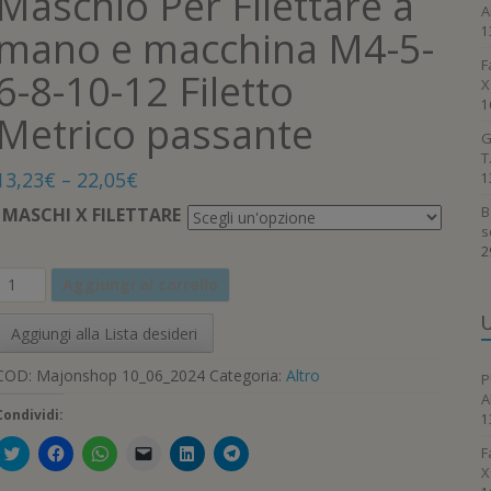
Maschio Per Filettare a
A
mano e macchina M4-5-
1
F
6-8-10-12 Filetto
X
1
Metrico passante
G
T
13,23
€
–
22,05
€
1
B
MASCHI X FILETTARE
s
2
Maschio
Aggiungi al carrello
Per
Filettare
U
Aggiungi alla Lista desideri
a
mano
COD:
Majonshop 10_06_2024
Categoria:
Altro
P
e
A
macchina
Condividi:
1
M4-
F
F
F
F
F
F
5-
F
a
a
a
a
a
a
X
6-
i
i
i
i
i
i