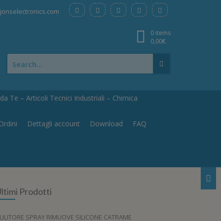
onselectronics.com
0 items
0,00
€
Search
for:
a Te – Articoli Tecnici Industriali – Chimica
Ordini
Dettagli account
Download
FAQ
ltimi Prodotti
ULITORE SPRAY RIMUOVE SILICONE CATRAME