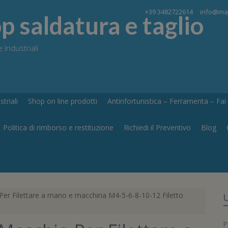
+39 3482722614
info@maj
 saldatura e taglio
 Industriali
triali
Shop on line prodotti
Antinfortunistica – Ferramenta – Fai d
Politica di rimborso e restituzione
Richiedi il Preventivo
Blog
er Filettare a mano e macchina M4-5-6-8-10-12 Filetto
U
P