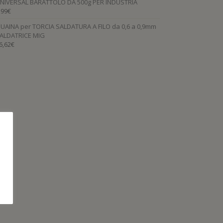
NIVERSAL BARATTOLO DA 500g PER INDUSTRIA
,99
€
UAINA per TORCIA SALDATURA A FILO da 0,6 a 0,9mm
ALDATRICE MIG
6,62
€