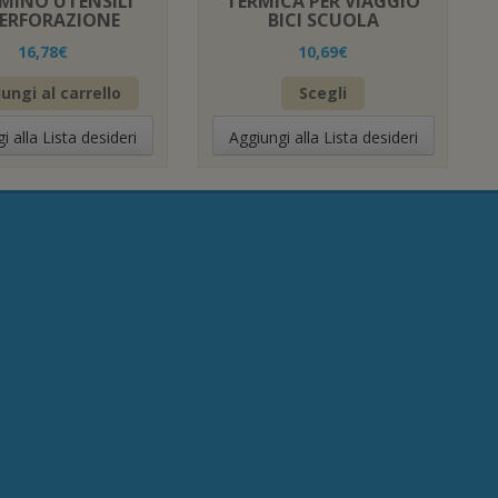
MINO UTENSILI
TERMICA PER VIAGGIO
PERFORAZIONE
BICI SCUOLA
16,78
€
10,69
€
Questo
ungi al carrello
Scegli
prodotto
ha
i alla Lista desideri
Aggiungi alla Lista desideri
più
varianti.
Le
opzioni
possono
essere
scelte
nella
pagina
del
prodotto