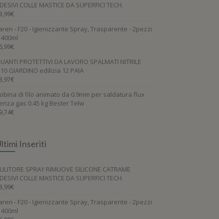
DESIVI COLLE MASTICE DA SUPERFICI TECH.
3,99
€
aren - F20 - Igienizzante Spray, Trasparente - 2pezzi
 400ml
6,99
€
UANTI PROTETTIVI DA LAVORO SPALMATI NITRILE
.10 GIARDINO edilizia 12 PAIA
3,97
€
obina di filo animato da 0.9mm per saldatura flux
enza gas 0.45 kg Bester Telw
9,74
€
ltimi Inseriti
ULITORE SPRAY RIMUOVE SILICONE CATRAME
DESIVI COLLE MASTICE DA SUPERFICI TECH.
3,99
€
aren - F20 - Igienizzante Spray, Trasparente - 2pezzi
 400ml