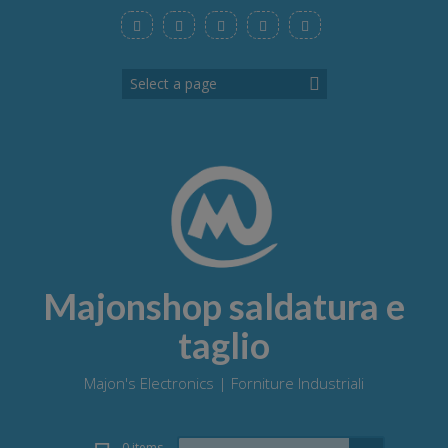
Skip
to
content
Majonshop saldatura e
taglio
Majon's Electronics | Forniture Industriali
Search
0 items