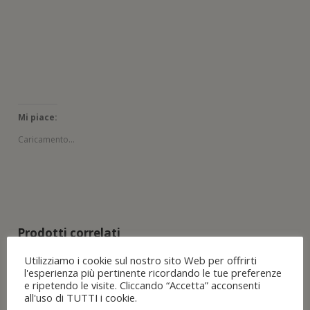
s
r
r
o
e
r
t
a
a
v
s
a
r
)
)
a
t
)
a
f
r
)
i
a
n
)
e
s
t
r
a
)
Mi piace:
Caricamento...
Prodotti correlati
Utilizziamo i cookie sul nostro sito Web per offrirti
SPRAY
l'esperienza più pertinente ricordando le tue preferenze
IMPERMEABILIZZA
e ripetendo le visite. Cliccando “Accetta” acconsenti
NTE SCARPE PELLE
all'uso di TUTTI i cookie.
TESSUTI TENDE