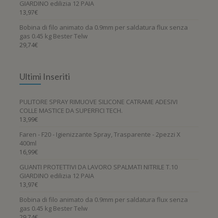
GIARDINO edilizia 12 PAIA
13,97
€
Bobina di filo animato da 0.9mm per saldatura flux senza
gas 0.45 kg Bester Telw
29,74
€
Ultimi Inseriti
PULITORE SPRAY RIMUOVE SILICONE CATRAME ADESIVI
COLLE MASTICE DA SUPERFICI TECH.
13,99
€
Faren - F20 - Igienizzante Spray, Trasparente - 2pezzi X
400ml
16,99
€
GUANTI PROTETTIVI DA LAVORO SPALMATI NITRILE T.10
GIARDINO edilizia 12 PAIA
13,97
€
Bobina di filo animato da 0.9mm per saldatura flux senza
gas 0.45 kg Bester Telw
29,74
€