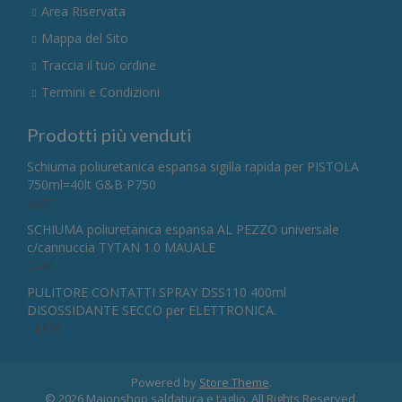
Area Riservata
Mappa del Sito
Traccia il tuo ordine
Termini e Condizioni
Prodotti più venduti
Schiuma poliuretanica espansa sigilla rapida per PISTOLA
750ml=40lt G&B P750
4,67
€
SCHIUMA poliuretanica espansa AL PEZZO universale
c/cannuccia TYTAN 1.0 MAUALE
5,49
€
PULITORE CONTATTI SPRAY DSS110 400ml
DISOSSIDANTE SECCO per ELETTRONICA.
14,87
€
Powered by
Store Theme
.
© 2026 Majonshop saldatura e taglio. All Rights Reserved.