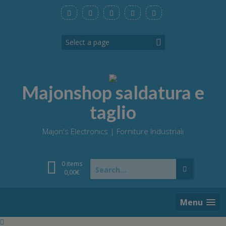
Skip
to
content
Majonshop saldatura e
taglio
Majon's Electronics | Forniture Industriali
Search
0 items
for:
0,00
€
Menu