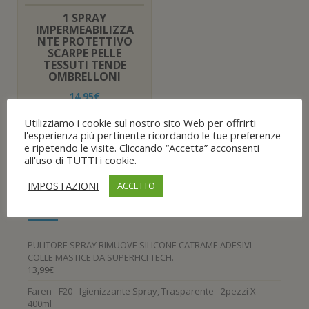
n
)
e
1 SPRAY
s
t
IMPERMEABILIZZA
r
NTE PROTETTIVO
a
SCARPE PELLE
)
TESSUTI TENDE
OMBRELLONI
14,95
€
Aggiungi al carrello
Utilizziamo i cookie sul nostro sito Web per offrirti
l'esperienza più pertinente ricordando le tue preferenze
e ripetendo le visite. Cliccando “Accetta” acconsenti
Aggiungi alla Lista
all'uso di TUTTI i cookie.
desideri
IMPOSTAZIONI
ACCETTO
Ultimi Prodotti
PULITORE SPRAY RIMUOVE SILICONE CATRAME ADESIVI
COLLE MASTICE DA SUPERFICI TECH.
13,99
€
Faren - F20 - Igienizzante Spray, Trasparente - 2pezzi X
400ml