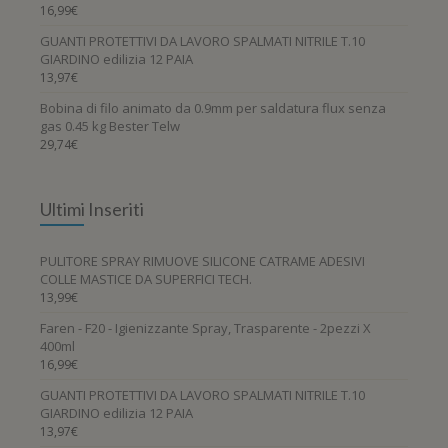
16,99
€
GUANTI PROTETTIVI DA LAVORO SPALMATI NITRILE T.10
GIARDINO edilizia 12 PAIA
13,97
€
Bobina di filo animato da 0.9mm per saldatura flux senza
gas 0.45 kg Bester Telw
29,74
€
Ultimi Inseriti
PULITORE SPRAY RIMUOVE SILICONE CATRAME ADESIVI
COLLE MASTICE DA SUPERFICI TECH.
13,99
€
Faren - F20 - Igienizzante Spray, Trasparente - 2pezzi X
400ml
16,99
€
GUANTI PROTETTIVI DA LAVORO SPALMATI NITRILE T.10
GIARDINO edilizia 12 PAIA
13,97
€