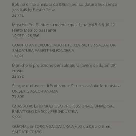
Bobina di filo animato da 0.9mm per saldatura flux senza
gas 0.45 kg Bester Telw
29,74
€
Maschio Per Filettare a mano e macchina M4-5-6-8-10-12
Filetto Metrico passante
–
19,95
€
28,35
€
GUANTO ANTICALORE IMBOTTITO KEVRAL PER SALDATORI
SALDATURA PANETTIERI FONDERIA
17,02
€
Maniche di protezione per saldatura lavoro saldatori DPI
crosta
23,33
€
Scarpe da Lavoro di Protezione Sicurezza Antinfortunistica
UNISEX GIASCO-PANAMA
71,80
€
GRASSO AL LITIO MULTIUSO PROFESSIONALE UNIVERSAL
BARATTOLO DA 500g PER INDUSTRIA
9,99
€
GUAINA per TORCIA SALDATURA A FILO da 0,6 a 0,9mm
SALDATRICE MIG