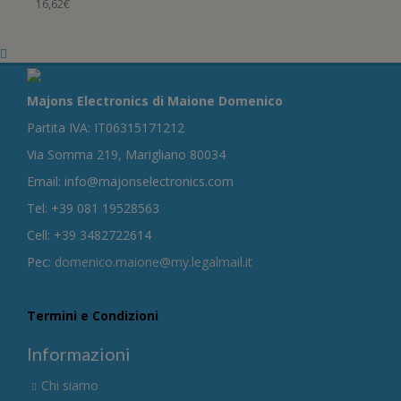
16,62
€
Majons Electronics di Maione Domenico
Partita IVA: IT06315171212
Via Somma 219, Marigliano 80034
Email: info@majonselectronics.com
Tel: +39 081 19528563
Cell: +39 3482722614
Pec:
domenico.maione@my.legalmail.it
Termini e Condizioni
Informazioni
Chi siamo