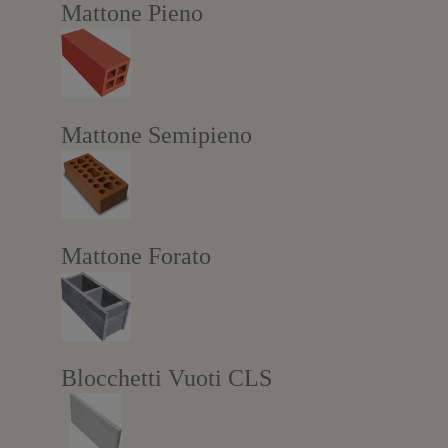
Mattone Pieno
s
t
r
a
)
Mattone Semipieno
Mattone Forato
Blocchetti Vuoti CLS