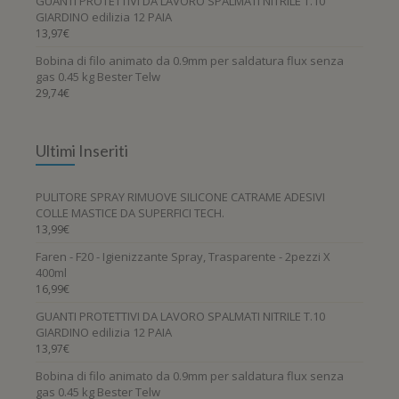
GUANTI PROTETTIVI DA LAVORO SPALMATI NITRILE T.10
GIARDINO edilizia 12 PAIA
13,97
€
Bobina di filo animato da 0.9mm per saldatura flux senza
gas 0.45 kg Bester Telw
29,74
€
Ultimi Inseriti
PULITORE SPRAY RIMUOVE SILICONE CATRAME ADESIVI
COLLE MASTICE DA SUPERFICI TECH.
13,99
€
Faren - F20 - Igienizzante Spray, Trasparente - 2pezzi X
400ml
16,99
€
GUANTI PROTETTIVI DA LAVORO SPALMATI NITRILE T.10
GIARDINO edilizia 12 PAIA
13,97
€
Bobina di filo animato da 0.9mm per saldatura flux senza
gas 0.45 kg Bester Telw