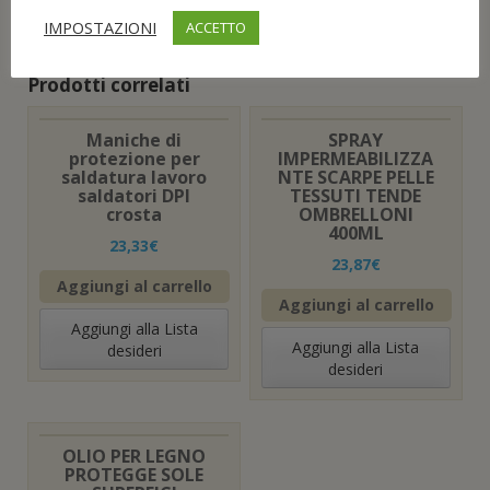
IMPOSTAZIONI
ACCETTO
Prodotti correlati
Maniche di
SPRAY
protezione per
IMPERMEABILIZZA
saldatura lavoro
NTE SCARPE PELLE
saldatori DPI
TESSUTI TENDE
crosta
OMBRELLONI
400ML
23,33
€
23,87
€
Aggiungi al carrello
Aggiungi al carrello
Aggiungi alla Lista
Aggiungi alla Lista
desideri
desideri
OLIO PER LEGNO
PROTEGGE SOLE