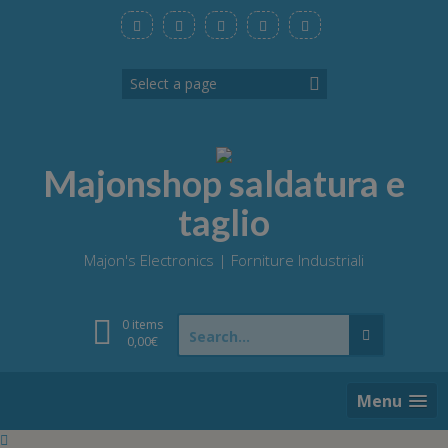
Skip
to
content
Majonshop saldatura e
taglio
Majon's Electronics | Forniture Industriali
Search
0 items
for:
0,00
€
Menu