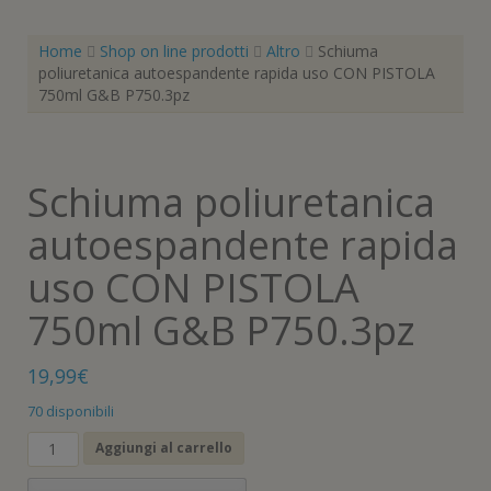
Home
Shop on line prodotti
Altro
Schiuma
poliuretanica autoespandente rapida uso CON PISTOLA
750ml G&B P750.3pz
Schiuma poliuretanica
autoespandente rapida
uso CON PISTOLA
750ml G&B P750.3pz
19,99
€
70 disponibili
Schiuma
Aggiungi al carrello
poliuretanica
autoespandente