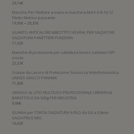
29,74
€
Maschio Per Filettare a mano e macchina M4-5-6-8-10-12
Filetto Metrico passante
–
19,95
€
28,35
€
GUANTO ANTICALORE IMBOTTITO KEVRAL PER SALDATORI
SALDATURA PANETTIERI FONDERIA
17,02
€
Maniche di protezione per saldatura lavoro saldatori DPI
crosta
23,33
€
Scarpe da Lavoro di Protezione Sicurezza Antinfortunistica
UNISEX GIASCO-PANAMA
71,80
€
GRASSO AL LITIO MULTIUSO PROFESSIONALE UNIVERSAL
BARATTOLO DA 500g PER INDUSTRIA
9,99
€
GUAINA per TORCIA SALDATURA A FILO da 0,6 a 0,9mm
SALDATRICE MIG
16,62
€