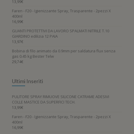
13,99
€
Faren - F20 - Igienizzante Spray, Trasparente - 2pezzi X
400ml
16,99
€
GUANTI PROTETTIVI DA LAVORO SPALMATI NITRILE T.10
GIARDINO edilizia 12 PAIA
13,97
€
Bobina di filo animato da 0.9mm per saldatura flux senza
gas 0.45 kg Bester Telw
29,74
€
Ultimi Inseriti
PULITORE SPRAY RIMUOVE SILICONE CATRAME ADESIVI
COLLE MASTICE DA SUPERFICI TECH.
13,99
€
Faren - F20 - Igienizzante Spray, Trasparente - 2pezzi X
400ml
16,99
€