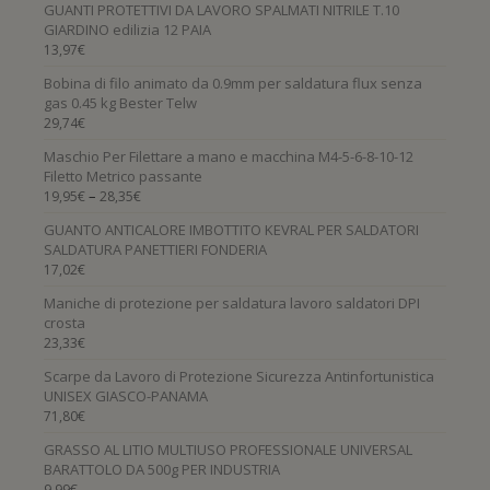
GUANTI PROTETTIVI DA LAVORO SPALMATI NITRILE T.10
GIARDINO edilizia 12 PAIA
13,97
€
Bobina di filo animato da 0.9mm per saldatura flux senza
gas 0.45 kg Bester Telw
29,74
€
Maschio Per Filettare a mano e macchina M4-5-6-8-10-12
Filetto Metrico passante
–
19,95
€
28,35
€
GUANTO ANTICALORE IMBOTTITO KEVRAL PER SALDATORI
SALDATURA PANETTIERI FONDERIA
17,02
€
Maniche di protezione per saldatura lavoro saldatori DPI
crosta
23,33
€
Scarpe da Lavoro di Protezione Sicurezza Antinfortunistica
UNISEX GIASCO-PANAMA
71,80
€
GRASSO AL LITIO MULTIUSO PROFESSIONALE UNIVERSAL
BARATTOLO DA 500g PER INDUSTRIA
9,99
€