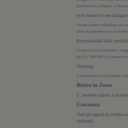
t
r
non rientrano il Sabato, la Domeni
a
)
Isole minori e zone disagiate
I nostri corrieri richiedono un cos
prima di procedere con la spedizi
Responsabilità della spedizi
La merce non é assicurata e viaggi
del D.L. 286/2005 a condizione 
Tracking:
L’acquirente riceverà tramite e-m
Ritiro in Zona
E’ possibile ritirare il prop
Garanzia
Tutti gli oggetti in vendita s
richiesta)