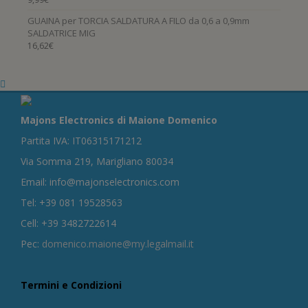
GUAINA per TORCIA SALDATURA A FILO da 0,6 a 0,9mm
SALDATRICE MIG
16,62
€
Majons Electronics di Maione Domenico
Partita IVA: IT06315171212
Via Somma 219, Marigliano 80034
Email: info@majonselectronics.com
Tel: +39 081 19528563
Cell: +39 3482722614
Pec:
domenico.maione@my.legalmail.it
Termini e Condizioni