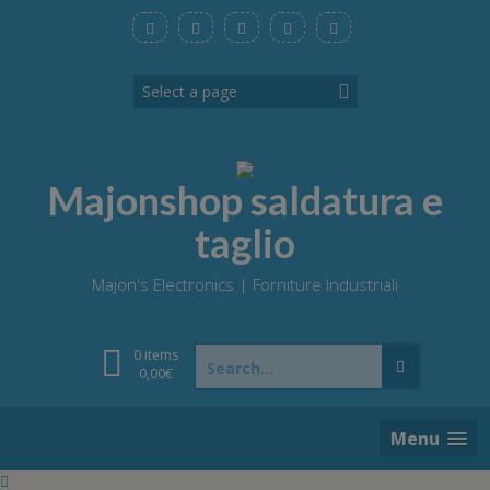
Skip
to
content
Majonshop saldatura e
taglio
Majon's Electronics | Forniture Industriali
Search
0 items
for:
0,00
€
Menu