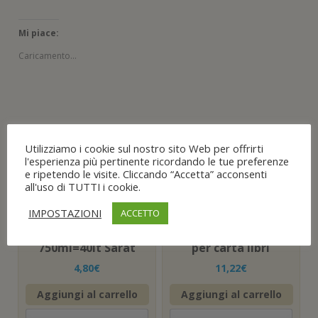
Mi piace:
Caricamento...
Utilizziamo i cookie sul nostro sito Web per offrirti
Prodotti correlati
l'esperienza più pertinente ricordando le tue preferenze
e ripetendo le visite. Cliccando “Accetta” acconsenti
all'uso di TUTTI i cookie.
Schiuma
COLLA SPRAY
poliuretanica
REMOVIBILE
espansa SCHIUMA
multiuso
IMPOSTAZIONI
ACCETTO
RAPIDA uso
TEMPOFIX STAR
manuale
TECH trasparente
750ml=40lt Sarat
per carta libri
4,80
€
11,22
€
Aggiungi al carrello
Aggiungi al carrello