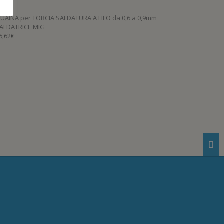
,99
€
UAINA per TORCIA SALDATURA A FILO da 0,6 a 0,9mm
ALDATRICE MIG
6,62
€