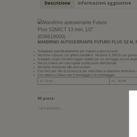
Descrizione
Informazioni aggiuntive
MANDRINO AUTOSERRANTE FUTURO PLUS S2 M, 
Sviluppato specificatamente per trapani a percussione
Versione robusta con ghiera metallica. Versione 6.36619 con ganas
A doppio corpo con bloccaggio radiale per un serraggio sicuro degli 
Senza chiave per una rapida sostituzione dell’utensile
Versione resistente alle percussioni
Con foro per vite di sicurezza per macchine a rotazione destrorsa +
Con attacco chiave per il montaggio e lo smontaggio
1.5 – 13 mm
1/2 ” – 20 UNF
Mi piace:
Caricamento...