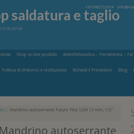
+39 3482722614
info@maj
 saldatura e taglio
 Industriali
triali
Shop on line prodotti
Antinfortunistica – Ferramenta – Fai d
Politica di rimborso e restituzione
Richiedi il Preventivo
Blog
LI
Mandrino autoserrante Futuro Plus S2M 13 mm, 1/2″
U
Mandrino autoserrante
P
A