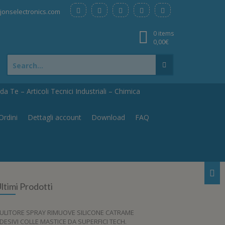
onselectronics.com
0 items
0,00
€
Search
for:
a Te – Articoli Tecnici Industriali – Chimica
Ordini
Dettagli account
Download
FAQ
ltimi Prodotti
ULITORE SPRAY RIMUOVE SILICONE CATRAME
DESIVI COLLE MASTICE DA SUPERFICI TECH.