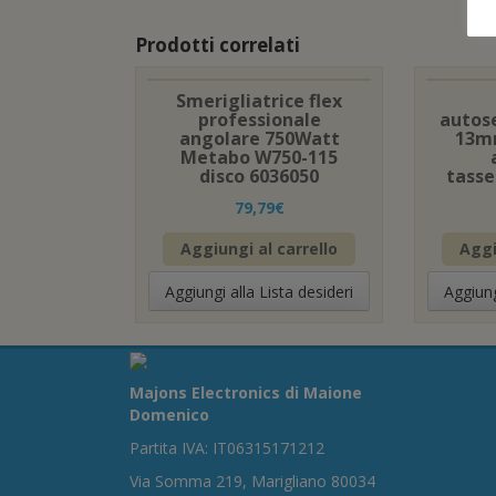
Prodotti correlati
Smerigliatrice flex
professionale
autos
angolare 750Watt
13m
Metabo W750-115
disco 6036050
tasse
79,79
€
Aggiungi al carrello
Aggi
Aggiungi alla Lista desideri
Aggiung
Majons Electronics di Maione
Domenico
Partita IVA: IT06315171212
Via Somma 219, Marigliano 80034