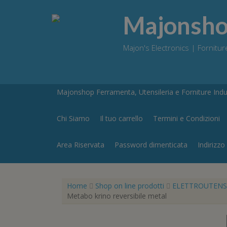
Skip
to
Majonshop
content
Majon's Electronics | Forniture
Majonshop Ferramenta, Utensileria e Forniture Indus
Chi Siamo
Il tuo carrello
Termini e Condizioni
Area Riservata
Password dimenticata
Indirizzo
Home
Shop on line prodotti
ELETTROUTENSI
Metabo krino reversibile metal