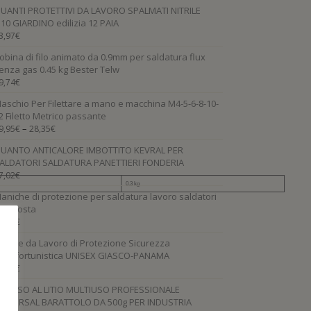
UANTI PROTETTIVI DA LAVORO SPALMATI NITRILE
.10 GIARDINO edilizia 12 PAIA
3,97
€
obina di filo animato da 0.9mm per saldatura flux
enza gas 0.45 kg Bester Telw
9,74
€
aschio Per Filettare a mano e macchina M4-5-6-8-10-
2 Filetto Metrico passante
–
9,95
€
28,35
€
UANTO ANTICALORE IMBOTTITO KEVRAL PER
ALDATORI SALDATURA PANETTIERI FONDERIA
7,02
€
0.3 kg
aniche di protezione per saldatura lavoro saldatori
PI crosta
3,33
€
carpe da Lavoro di Protezione Sicurezza
ntinfortunistica UNISEX GIASCO-PANAMA
1,80
€
RASSO AL LITIO MULTIUSO PROFESSIONALE
NIVERSAL BARATTOLO DA 500g PER INDUSTRIA