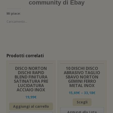
community di Ebay
Mi piace:
Caricamento...
Prodotti correlati
DISCO NORTON
10 DISCHI DISCO
DISCHI RAPID
ABRASIVO TAGLIO
BLEND FINITURA
SBAVO NORTON
SATINATURA PRE
GEMINI FERRO
LUCIDATURA
METAL INOX
ACCIAIO INOX
15,69
€
–
33,18
€
19,99
€
Questo
Scegli
prodotto
Aggiungi al carrello
ha
Aggiungi alla Lista