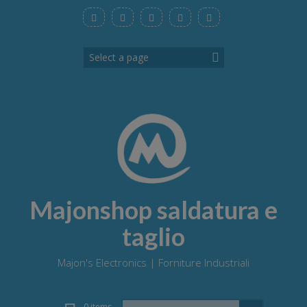
Skip
to
content
Majonshop saldatura e
taglio
Majon's Electronics | Forniture Industriali
Search
0 items