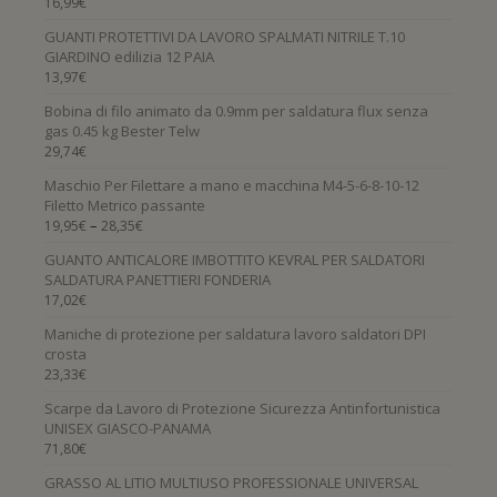
16,99
€
GUANTI PROTETTIVI DA LAVORO SPALMATI NITRILE T.10
GIARDINO edilizia 12 PAIA
13,97
€
Bobina di filo animato da 0.9mm per saldatura flux senza
gas 0.45 kg Bester Telw
29,74
€
Maschio Per Filettare a mano e macchina M4-5-6-8-10-12
Filetto Metrico passante
–
19,95
€
28,35
€
GUANTO ANTICALORE IMBOTTITO KEVRAL PER SALDATORI
SALDATURA PANETTIERI FONDERIA
17,02
€
Maniche di protezione per saldatura lavoro saldatori DPI
crosta
23,33
€
Scarpe da Lavoro di Protezione Sicurezza Antinfortunistica
UNISEX GIASCO-PANAMA
71,80
€
GRASSO AL LITIO MULTIUSO PROFESSIONALE UNIVERSAL