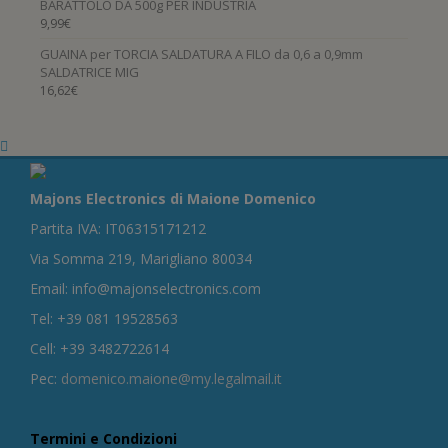
BARATTOLO DA 500g PER INDUSTRIA
9,99
€
GUAINA per TORCIA SALDATURA A FILO da 0,6 a 0,9mm
SALDATRICE MIG
16,62
€
Majons Electronics di Maione Domenico
Partita IVA: IT06315171212
Via Somma 219, Marigliano 80034
Email: info@majonselectronics.com
Tel: +39 081 19528563
Cell: +39 3482722614
Pec:
domenico.maione@my.legalmail.it
Termini e Condizioni