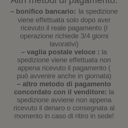
Altri metodi di pagamento:
v
f
f
n
o
f
a
i
i
u
v
i
f
n
n
n
a
n
– bonifico bancario:
la spedizione
i
e
e
a
f
e
n
s
s
n
i
s
viene effettuata solo dopo aver
e
t
t
u
n
t
s
r
r
o
e
r
ricevuto il reale pagamento (l
t
a
a
v
s
a
r
)
)
a
t
)
a
f
r
operazione richiede 3/4 giorni
)
i
a
n
)
lavorativi)
e
s
– vaglia postale veloce :
la
t
r
spedizione viene effettuata non
a
)
appena ricevuto il pagamento (
può avvenire anche in giornata)
– altro metodo di pagamento
concordato con il venditore:
la
spedizione avviene non appena
ricevuto il denaro o consegnata al
momento in caso di ritiro in sede!