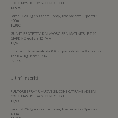
nella
COLLE MASTICE DA SUPERFICI TECH.
pagina
13,99
€
del
Faren - F20 - Igienizzante Spray, Trasparente - 2pezzi X
prodotto
400ml
16,99
€
GUANTI PROTETTIVI DA LAVORO SPALMATI NITRILE T.10
GIARDINO edilizia 12 PAIA
13,97
€
Bobina di filo animato da 0.9mm per saldatura flux senza
gas 0.45 kg Bester Telw
29,74
€
Ultimi Inseriti
PULITORE SPRAY RIMUOVE SILICONE CATRAME ADESIVI
COLLE MASTICE DA SUPERFICI TECH.
13,99
€
Faren - F20 - Igienizzante Spray, Trasparente - 2pezzi X
400ml