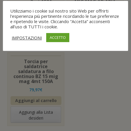
mag 3mt 150A.
MIG MAG AD ARIA
69,93
€
30,93
€
Utilizziamo i cookie sul nostro sito Web per offrirti
l'esperienza più pertinente ricordando le tue preferenze
Aggiungi al carrello
Aggiungi al carrello
e ripetendo le visite. Cliccando “Accetta” acconsenti
all'uso di TUTTI i cookie.
Aggiungi alla Lista
Aggiungi alla Lista
IMPOSTAZIONI
ACCETTO
desideri
desideri
Torcia per
saldatrice
saldatura a filo
continuo BZ 15 mig
mag 4mt 150A
79,97
€
Aggiungi al carrello
Aggiungi alla Lista
desideri