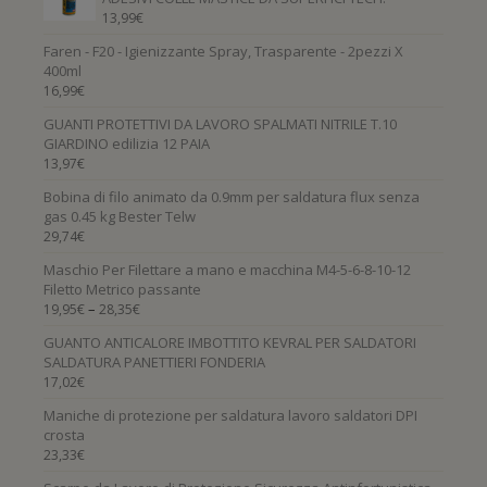
13,99
€
Faren - F20 - Igienizzante Spray, Trasparente - 2pezzi X
400ml
16,99
€
GUANTI PROTETTIVI DA LAVORO SPALMATI NITRILE T.10
GIARDINO edilizia 12 PAIA
13,97
€
Bobina di filo animato da 0.9mm per saldatura flux senza
gas 0.45 kg Bester Telw
29,74
€
Maschio Per Filettare a mano e macchina M4-5-6-8-10-12
Filetto Metrico passante
–
19,95
€
28,35
€
GUANTO ANTICALORE IMBOTTITO KEVRAL PER SALDATORI
SALDATURA PANETTIERI FONDERIA
17,02
€
Maniche di protezione per saldatura lavoro saldatori DPI
crosta
23,33
€