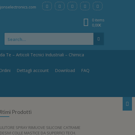
onselectronics.com
0 items
0,00
€
Search
for:
a Te – Articoli Tecnici Industriali – Chimica
Ordini
Dettagli account
Download
FAQ
ltimi Prodotti
ULITORE SPRAY RIMUOVE SILICONE CATRAME
DESIVI COLLE MASTICE DA SUPERFICI TECH.