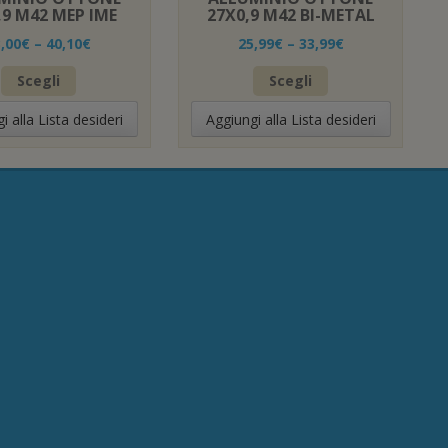
,9 M42 MEP IME
27X0,9 M42 BI-METAL
,00
€
–
40,10
€
25,99
€
–
33,99
€
Questo
Questo
Scegli
Scegli
prodotto
prodotto
ha
ha
i alla Lista desideri
Aggiungi alla Lista desideri
più
più
varianti.
varianti.
Le
Le
opzioni
opzioni
possono
possono
essere
essere
scelte
scelte
nella
nella
pagina
pagina
del
del
prodotto
prodotto