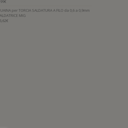
,99
€
UAINA per TORCIA SALDATURA A FILO da 0,6 a 0,9mm
ALDATRICE MIG
6,62
€