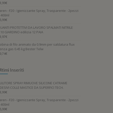
3,99
€
aren - F20 - Igienizzante Spray, Trasparente - 2pezzi
 400ml
6,99
€
UANTI PROTETTIVI DA LAVORO SPALMATI NITRILE
.10 GIARDINO edilizia 12 PAIA
3,97
€
obina di filo animato da 0.9mm per saldatura flux
enza gas 0.45 kg Bester Telw
9,74
€
ltimi Inseriti
ULITORE SPRAY RIMUOVE SILICONE CATRAME
DESIVI COLLE MASTICE DA SUPERFICI TECH.
3,99
€
aren - F20 - Igienizzante Spray, Trasparente - 2pezzi
 400ml
6,99
€