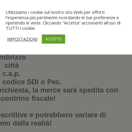
WhatsApp
al:
ervizio
Utilizziamo i cookie sul nostro sito Web per offrirti
 2722614
l'esperienza più pertinente ricordando le tue preferenze e
ripetendo le visite. Cliccando “Accetta” acconsenti all'uso di
TUTTI i cookie.
ale fattura va fatta al momento
IMPOSTAZIONI
ACCETTO
 per il venditore comunicando :
one sociale
indirizzo
città
c.a.p.
 e codice SDI o Pec.
richiesta, la merce sarà spedita con
scontrino fiscale!
crittive e potrebbero variare di
mo dalla realtà!