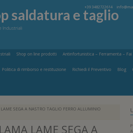
+39 3482722614
info@maj
 saldatura e taglio
 Industriali
triali
Shop on line prodotti
Antinfortunistica – Ferramenta – Fai d
Politica di rimborso e restituzione
Richiedi il Preventivo
Blog
LAME SEGA A NASTRO TAGLIO FERRO ALLUMINIO
U
LAMA LAME SEGA A
P
A