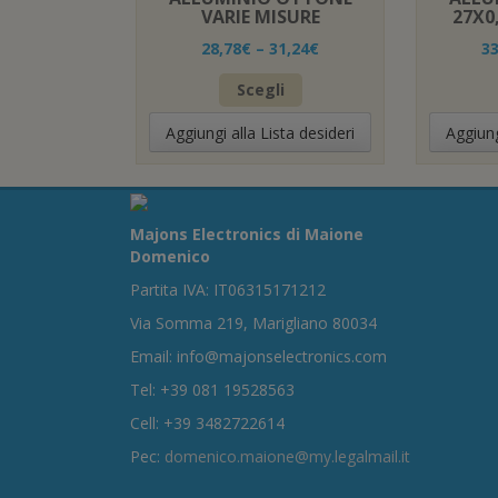
VARIE MISURE
27X0
28,78
€
–
31,24
€
33
Questo
Scegli
prodotto
ha
Aggiungi alla Lista desideri
Aggiung
più
varianti.
Le
opzioni
possono
Majons Electronics di Maione
essere
Domenico
scelte
Partita IVA: IT06315171212
nella
pagina
Via Somma 219, Marigliano 80034
del
Email: info@majonselectronics.com
prodotto
Tel: +39 081 19528563
Cell: +39 3482722614
Pec:
domenico.maione@my.legalmail.it