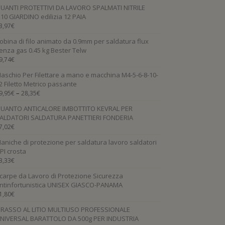
UANTI PROTETTIVI DA LAVORO SPALMATI NITRILE
.10 GIARDINO edilizia 12 PAIA
3,97
€
obina di filo animato da 0.9mm per saldatura flux
enza gas 0.45 kg Bester Telw
9,74
€
aschio Per Filettare a mano e macchina M4-5-6-8-10-
2 Filetto Metrico passante
–
9,95
€
28,35
€
UANTO ANTICALORE IMBOTTITO KEVRAL PER
ALDATORI SALDATURA PANETTIERI FONDERIA
7,02
€
aniche di protezione per saldatura lavoro saldatori
PI crosta
3,33
€
carpe da Lavoro di Protezione Sicurezza
ntinfortunistica UNISEX GIASCO-PANAMA
1,80
€
RASSO AL LITIO MULTIUSO PROFESSIONALE
NIVERSAL BARATTOLO DA 500g PER INDUSTRIA