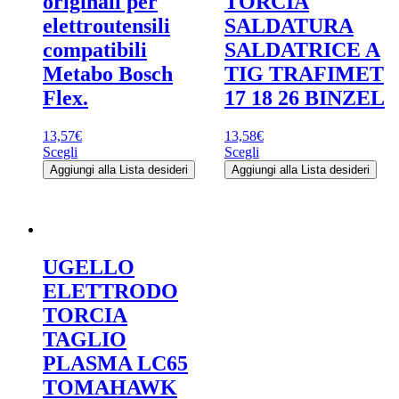
originali per
TORCIA
elettroutensili
SALDATURA
compatibili
SALDATRICE A
Metabo Bosch
TIG TRAFIMET
Flex.
17 18 26 BINZEL
13,57
€
13,58
€
Questo
Questo
Scegli
Scegli
prodotto
prodotto
Aggiungi alla Lista desideri
Aggiungi alla Lista desideri
ha
ha
più
più
varianti.
varianti.
Le
Le
opzioni
opzioni
UGELLO
possono
possono
essere
essere
ELETTRODO
scelte
scelte
TORCIA
nella
nella
pagina
pagina
TAGLIO
del
del
PLASMA LC65
prodotto
prodotto
TOMAHAWK