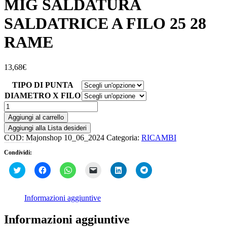
MIG SALDATURA
SALDATRICE A FILO 25 28
RAME
13,68
€
TIPO DI PUNTA
DIAMETRO X FILO
5
PUNTE
Aggiungi al carrello
PUNTA
Aggiungi alla Lista desideri
M6
COD:
Majonshop 10_06_2024
Categoria:
RICAMBI
GUIDAFILO
PER
Condividi:
TORCIA
Fai
Fai
Fai
Fai
Fai
Fai
MIG
clic
clic
clic
clic
clic
clic
SALDATURA
qui
per
per
per
qui
per
SALDATRICE
per
condividere
condividere
inviare
per
condividere
condividere
su
su
un
condividere
su
A
Informazioni aggiuntive
su
Facebook
WhatsApp
link
su
Telegram
FILO
Twitter
(Si
(Si
a
LinkedIn
(Si
25
(Si
apre
apre
un
(Si
apre
Informazioni aggiuntive
apre
in
in
amico
apre
in
28