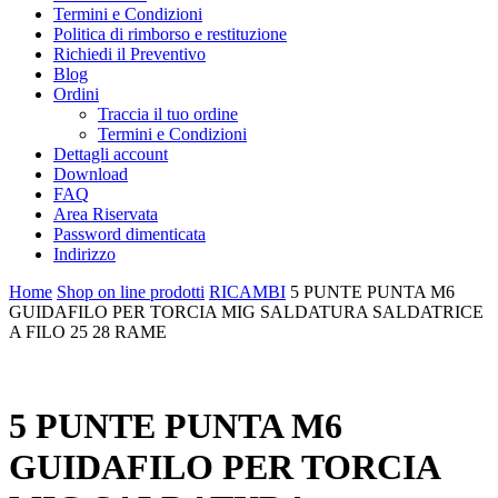
Termini e Condizioni
Politica di rimborso e restituzione
Richiedi il Preventivo
Blog
Ordini
Traccia il tuo ordine
Termini e Condizioni
Dettagli account
Download
FAQ
Area Riservata
Password dimenticata
Indirizzo
Home
Shop on line prodotti
RICAMBI
5 PUNTE PUNTA M6
GUIDAFILO PER TORCIA MIG SALDATURA SALDATRICE
A FILO 25 28 RAME
5 PUNTE PUNTA M6
GUIDAFILO PER TORCIA