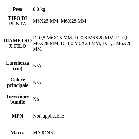
in
una
una
via
in
una
RAME
una
nuova
nuova
e-
una
nuova
nuova
finestra)
finestra)
mail
nuova
finestra)
quantità
Peso
0,0 kg
finestra)
(Si
finestra)
apre
TIPO DI
in
M6X25 MM, M6X28 MM
PUNTA
una
nuova
finestra)
D. 0,8 M6X25 MM, D. 0,6 M6X28 MM, D. 0,8
DIAMETRO
M6X28 MM, D. 1,0 M6X28 MM, D. 1,2 M6X28
X FILO
MM
Lunghezza
N/A
(cm)
Colore
N/A
principale
Inserzione
No
bundle
MPN
Non applicabile
Marca
MAJONS