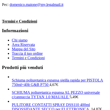
Pec:
domenico.maione@my.legalmail.it
Termini e Condizioni
Informazioni
Chi siamo
Area Riservata
Mappa del Sito
Traccia il tuo ordine
Termini e Condizioni
Prodotti più venduti
Schiuma poliuretanica espansa sigilla rapida per PISTOLA
750ml=40lt G&B P750
4,67
€
SCHIUMA poliuretanica espansa AL PEZZO universale
c/cannuccia TYTAN 1.0 MAUALE
5,49
€
PULITORE CONTATTI SPRAY DSS110 400ml
DISOSSIDANTE SECCO per ELETTRONICA.
14,87
€