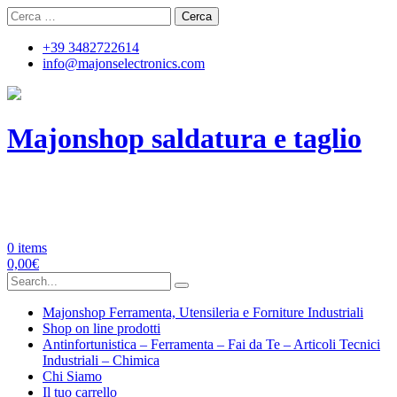
Skip
Ricerca
to
per:
content
+39 3482722614
info@majonselectronics.com
Majonshop saldatura e taglio
Majon's Electronics | Forniture
Industriali
0 items
0,00
€
Search
for:
Majonshop Ferramenta, Utensileria e Forniture Industriali
Shop on line prodotti
Antinfortunistica – Ferramenta – Fai da Te – Articoli Tecnici
Industriali – Chimica
Chi Siamo
Il tuo carrello