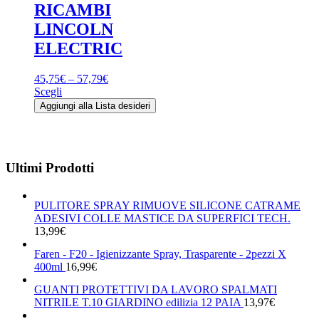
RICAMBI
LINCOLN
ELECTRIC
45,75
€
–
57,79
€
Questo
Scegli
prodotto
Aggiungi alla Lista desideri
ha
più
varianti.
Le
Ultimi Prodotti
opzioni
possono
essere
PULITORE SPRAY RIMUOVE SILICONE CATRAME
scelte
ADESIVI COLLE MASTICE DA SUPERFICI TECH.
nella
13,99
€
pagina
del
Faren - F20 - Igienizzante Spray, Trasparente - 2pezzi X
prodotto
400ml
16,99
€
GUANTI PROTETTIVI DA LAVORO SPALMATI
NITRILE T.10 GIARDINO edilizia 12 PAIA
13,97
€