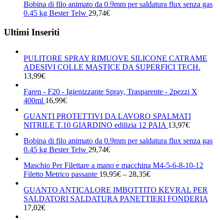
Bobina di filo animato da 0.9mm per saldatura flux senza gas
0.45 kg Bester Telw
29,74
€
Ultimi Inseriti
PULITORE SPRAY RIMUOVE SILICONE CATRAME
ADESIVI COLLE MASTICE DA SUPERFICI TECH.
13,99
€
Faren - F20 - Igienizzante Spray, Trasparente - 2pezzi X
400ml
16,99
€
GUANTI PROTETTIVI DA LAVORO SPALMATI
NITRILE T.10 GIARDINO edilizia 12 PAIA
13,97
€
Bobina di filo animato da 0.9mm per saldatura flux senza gas
0.45 kg Bester Telw
29,74
€
Maschio Per Filettare a mano e macchina M4-5-6-8-10-12
Filetto Metrico passante
19,95
€
–
28,35
€
GUANTO ANTICALORE IMBOTTITO KEVRAL PER
SALDATORI SALDATURA PANETTIERI FONDERIA
17,02
€