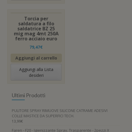
Torcia per
saldatura a filo
saldatrice BZ 25
mig mag 4mt 250A
ferro acciaio euro
79,47
€
Aggiungi al carrello
Aggiungi alla Lista
desideri
Ultimi Prodotti
PULITORE SPRAY RIMUOVE SILICONE CATRAME ADESIVI
COLLE MASTICE DA SUPERFICI TECH.
13,99
€
Faren - F20 - Igienizzante Spray, Trasparente - 2pezzi X