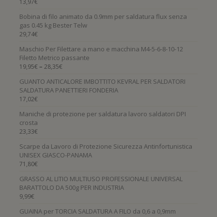
13,97
€
Bobina di filo animato da 0.9mm per saldatura flux senza
gas 0.45 kg Bester Telw
29,74
€
Maschio Per Filettare a mano e macchina M4-5-6-8-10-12
Filetto Metrico passante
–
19,95
€
28,35
€
GUANTO ANTICALORE IMBOTTITO KEVRAL PER SALDATORI
SALDATURA PANETTIERI FONDERIA
17,02
€
Maniche di protezione per saldatura lavoro saldatori DPI
crosta
23,33
€
Scarpe da Lavoro di Protezione Sicurezza Antinfortunistica
UNISEX GIASCO-PANAMA
71,80
€
GRASSO AL LITIO MULTIUSO PROFESSIONALE UNIVERSAL
BARATTOLO DA 500g PER INDUSTRIA
9,99
€
GUAINA per TORCIA SALDATURA A FILO da 0,6 a 0,9mm