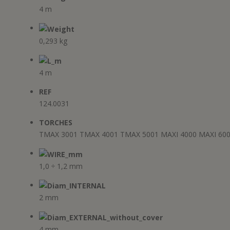
r
)
)
a
t
)
a
f
r
4 m
)
i
a
n
)
e
s
0,293 kg
t
r
a
)
4 m
REF
124.0031
TORCHES
TMAX 3001 TMAX 4001 TMAX 5001 MAXI 4000 MAXI 6000
1,0 ÷ 1,2 mm
2 mm
4 mm