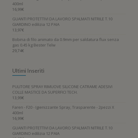
400ml
16,99
€
GUANTI PROTETTIVI DA LAVORO SPALMATI NITRILE T.10
GIARDINO edilizia 12 PAIA
13,97
€
Bobina di filo animato da 0.9mm per saldatura flux senza
gas 0.45 kg Bester Telw
29,74
€
Ultimi Inseriti
PULITORE SPRAY RIMUOVE SILICONE CATRAME ADESIVI
COLLE MASTICE DA SUPERFICI TECH.
13,99
€
Faren - F20 - Igienizzante Spray, Trasparente - 2pezzi X
400ml
16,99
€
GUANTI PROTETTIVI DA LAVORO SPALMATI NITRILE T.10
GIARDINO edilizia 12 PAIA