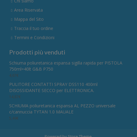
Chi siamo
Area Riservata
Mappa del Sito
Traccia il tuo ordine
Termini e Condizioni
Prodotti più venduti
Schiuma poliuretanica espansa sigilla rapida per PISTOLA
750ml=40lt G&B P750
4,67
€
PULITORE CONTATTI SPRAY DSS110 400ml
DISOSSIDANTE SECCO per ELETTRONICA.
14,87
€
SCHIUMA poliuretanica espansa AL PEZZO universale
c/cannuccia TYTAN 1.0 MAUALE
5,49
€
Powered by
Store Theme
.