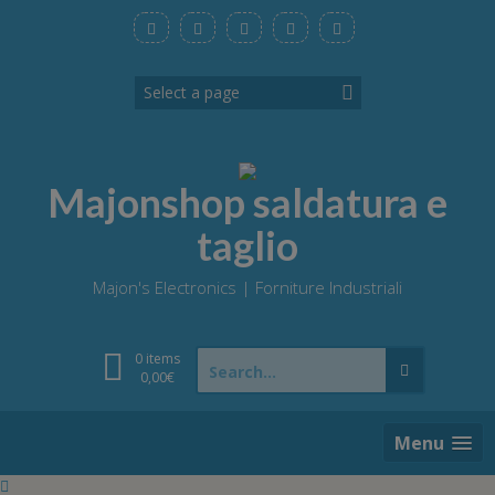
Skip
to
content
Majonshop saldatura e
taglio
Majon's Electronics | Forniture Industriali
Search
0 items
for:
0,00
€
Menu