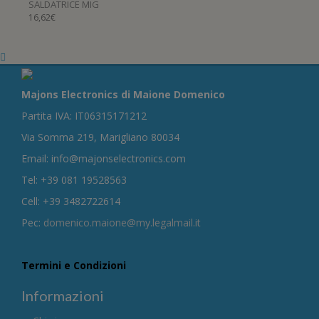
SALDATRICE MIG
16,62
€
Majons Electronics di Maione Domenico
Partita IVA: IT06315171212
Via Somma 219, Marigliano 80034
Email: info@majonselectronics.com
Tel: +39 081 19528563
Cell: +39 3482722614
Pec:
domenico.maione@my.legalmail.it
Termini e Condizioni
Informazioni