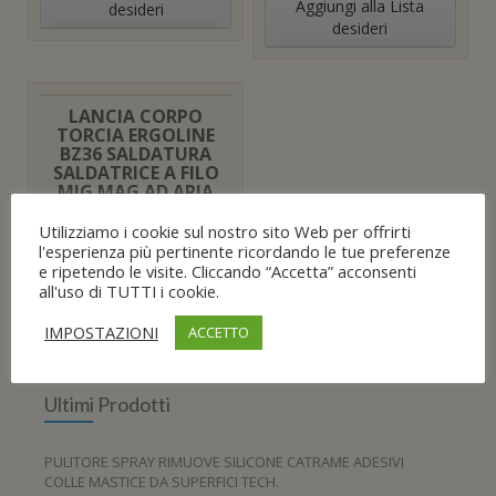
n
)
Aggiungi alla Lista
desideri
e
desideri
s
t
r
a
)
LANCIA CORPO
TORCIA ERGOLINE
BZ36 SALDATURA
SALDATRICE A FILO
MIG MAG AD ARIA
41,18
€
Utilizziamo i cookie sul nostro sito Web per offrirti
l'esperienza più pertinente ricordando le tue preferenze
Aggiungi al carrello
e ripetendo le visite. Cliccando “Accetta” acconsenti
all'uso di TUTTI i cookie.
Aggiungi alla Lista
desideri
IMPOSTAZIONI
ACCETTO
Ultimi Prodotti
PULITORE SPRAY RIMUOVE SILICONE CATRAME ADESIVI
COLLE MASTICE DA SUPERFICI TECH.