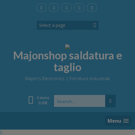
Skip
to
content
Majonshop saldatura e
taglio
Majon's Electronics | Forniture Industriali
Search
0 items
for:
0,00
€
Menu