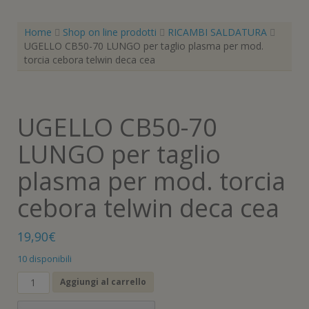
Home
Shop on line prodotti
RICAMBI SALDATURA
UGELLO CB50-70 LUNGO per taglio plasma per mod.
torcia cebora telwin deca cea
UGELLO CB50-70
LUNGO per taglio
plasma per mod. torcia
cebora telwin deca cea
19,90
€
10 disponibili
UGELLO
Aggiungi al carrello
CB50-
70