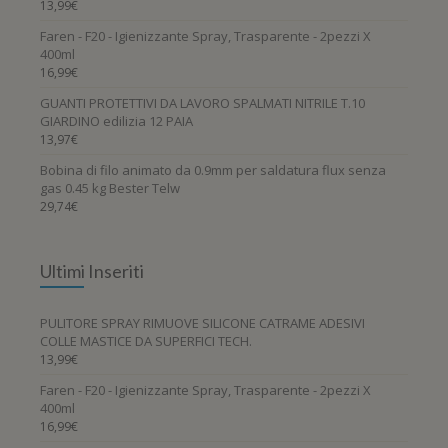
13,99
€
Faren - F20 - Igienizzante Spray, Trasparente - 2pezzi X
400ml
16,99
€
GUANTI PROTETTIVI DA LAVORO SPALMATI NITRILE T.10
GIARDINO edilizia 12 PAIA
13,97
€
Bobina di filo animato da 0.9mm per saldatura flux senza
gas 0.45 kg Bester Telw
29,74
€
Ultimi Inseriti
PULITORE SPRAY RIMUOVE SILICONE CATRAME ADESIVI
COLLE MASTICE DA SUPERFICI TECH.
13,99
€
Faren - F20 - Igienizzante Spray, Trasparente - 2pezzi X
400ml
16,99
€