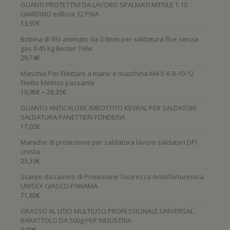
GUANTI PROTETTIVI DA LAVORO SPALMATI NITRILE T.10
GIARDINO edilizia 12 PAIA
13,97
€
Bobina di filo animato da 0.9mm per saldatura flux senza
gas 0.45 kg Bester Telw
29,74
€
Maschio Per Filettare a mano e macchina M4-5-6-8-10-12
Filetto Metrico passante
–
19,95
€
28,35
€
GUANTO ANTICALORE IMBOTTITO KEVRAL PER SALDATORI
SALDATURA PANETTIERI FONDERIA
17,02
€
Maniche di protezione per saldatura lavoro saldatori DPI
crosta
23,33
€
Scarpe da Lavoro di Protezione Sicurezza Antinfortunistica
UNISEX GIASCO-PANAMA
71,80
€
GRASSO AL LITIO MULTIUSO PROFESSIONALE UNIVERSAL
BARATTOLO DA 500g PER INDUSTRIA
9,99
€