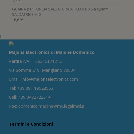
GUAINA per TORCIA SALDATURA A FILO da 0,6 a 0,9mm
SALDATRICE MIG
16,62
€
Majons Electronics di Maione Domenico
Partita IVA: IT06315171212
Via Somma 219, Marigliano 80034
Email: info@majonselectronics.com
Tel: +39 081 19528563
Cell: +39 3482722614
Pec:
domenico.maione@my.legalmail.it
Termini e Condizioni