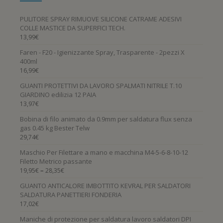
PULITORE SPRAY RIMUOVE SILICONE CATRAME ADESIVI
COLLE MASTICE DA SUPERFICI TECH.
13,99
€
Faren - F20 - Igienizzante Spray, Trasparente - 2pezzi X
400ml
16,99
€
GUANTI PROTETTIVI DA LAVORO SPALMATI NITRILE T.10
GIARDINO edilizia 12 PAIA
13,97
€
Bobina di filo animato da 0.9mm per saldatura flux senza
gas 0.45 kg Bester Telw
29,74
€
Maschio Per Filettare a mano e macchina M4-5-6-8-10-12
Filetto Metrico passante
–
19,95
€
28,35
€
GUANTO ANTICALORE IMBOTTITO KEVRAL PER SALDATORI
SALDATURA PANETTIERI FONDERIA
17,02
€
Maniche di protezione per saldatura lavoro saldatori DPI