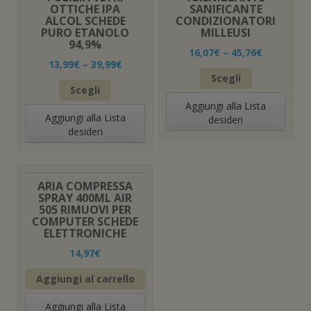
OTTICHE IPA
SANIFICANTE
ALCOL SCHEDE
CONDIZIONATORI
PURO ETANOLO
MILLEUSI
94,9%
16,07
€
–
45,76
€
13,99
€
–
39,99
€
Questo
Scegli
Questo
prodotto
Scegli
prodotto
ha
Aggiungi alla Lista
ha
più
Aggiungi alla Lista
desideri
più
varianti.
desideri
varianti.
Le
Le
opzioni
opzioni
possono
possono
essere
ARIA COMPRESSA
essere
scelte
SPRAY 400ML AIR
scelte
505 RIMUOVI PER
nella
COMPUTER SCHEDE
nella
pagina
ELETTRONICHE
pagina
del
del
prodotto
14,97
€
prodotto
Aggiungi al carrello
Aggiungi alla Lista