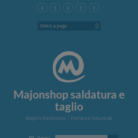
Skip
to
content
Majonshop saldatura e
taglio
Majon's Electronics | Forniture Industriali
Search
0 items