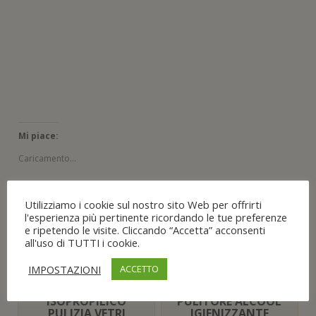
s
r
r
o
e
r
t
a
a
v
s
a
r
)
)
a
t
)
a
f
r
)
i
a
n
)
e
s
t
r
a
)
Mi piace:
Caricamento...
Utilizziamo i cookie sul nostro sito Web per offrirti
l'esperienza più pertinente ricordando le tue preferenze
e ripetendo le visite. Cliccando “Accetta” acconsenti
all'uso di TUTTI i cookie.
Prodotti correlati
IMPOSTAZIONI
ACCETTO
ALCOOL
1L- 5L SANIFOR
ISOPROPILICO
PULITORE ALCOOL
PULIZIA VETRI
IGIENIZZANTE