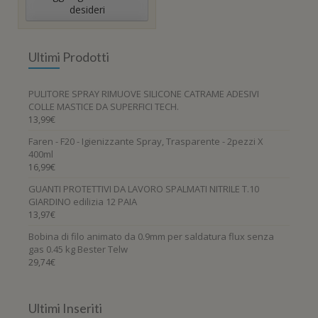
desideri
Ultimi Prodotti
PULITORE SPRAY RIMUOVE SILICONE CATRAME ADESIVI
COLLE MASTICE DA SUPERFICI TECH.
13,99
€
Faren - F20 - Igienizzante Spray, Trasparente - 2pezzi X
400ml
16,99
€
GUANTI PROTETTIVI DA LAVORO SPALMATI NITRILE T.10
GIARDINO edilizia 12 PAIA
13,97
€
Bobina di filo animato da 0.9mm per saldatura flux senza
gas 0.45 kg Bester Telw
29,74
€
Ultimi Inseriti