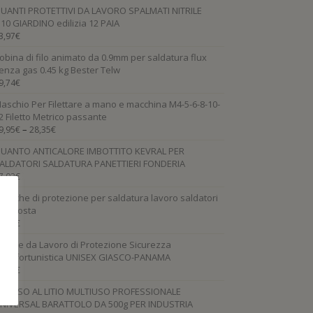
UANTI PROTETTIVI DA LAVORO SPALMATI NITRILE
.10 GIARDINO edilizia 12 PAIA
3,97
€
obina di filo animato da 0.9mm per saldatura flux
enza gas 0.45 kg Bester Telw
9,74
€
aschio Per Filettare a mano e macchina M4-5-6-8-10-
2 Filetto Metrico passante
–
9,95
€
28,35
€
UANTO ANTICALORE IMBOTTITO KEVRAL PER
ALDATORI SALDATURA PANETTIERI FONDERIA
7,02
€
aniche di protezione per saldatura lavoro saldatori
PI crosta
3,33
€
carpe da Lavoro di Protezione Sicurezza
ntinfortunistica UNISEX GIASCO-PANAMA
1,80
€
RASSO AL LITIO MULTIUSO PROFESSIONALE
NIVERSAL BARATTOLO DA 500g PER INDUSTRIA