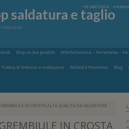
+39 3482722614
info@maj
 saldatura e taglio
 Industriali
triali
Shop on line prodotti
Antinfortunistica – Ferramenta – Fai d
Politica di rimborso e restituzione
Richiedi il Preventivo
Blog
GREMBIULE IN CROSTA ALTA QUALITà DA SALDATORE
U
GREMBIULE IN CROSTA
P
A