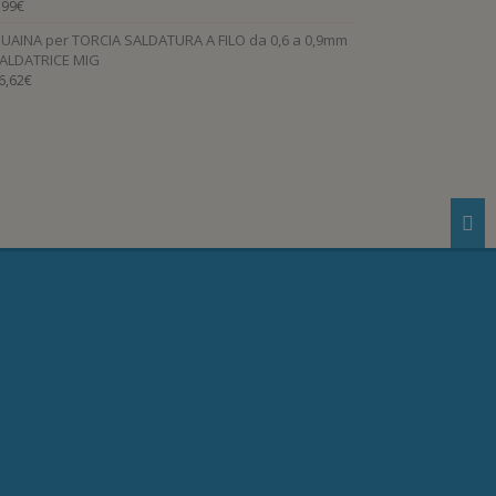
,99
€
UAINA per TORCIA SALDATURA A FILO da 0,6 a 0,9mm
ALDATRICE MIG
6,62
€