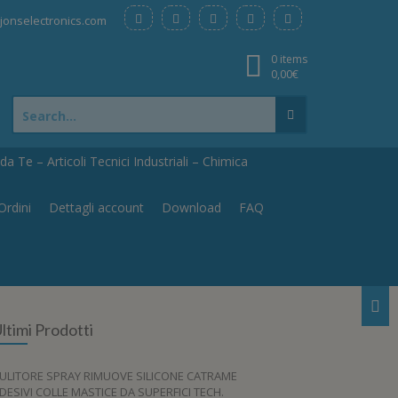
onselectronics.com
0 items
0,00
€
Search
for:
a Te – Articoli Tecnici Industriali – Chimica
Ordini
Dettagli account
Download
FAQ
ltimi Prodotti
ULITORE SPRAY RIMUOVE SILICONE CATRAME
DESIVI COLLE MASTICE DA SUPERFICI TECH.