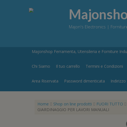
Skip
to
Majonshop
content
Majon's Electronics | Forniture
Majonshop Ferramenta, Utensileria e Forniture Indus
Chi Siamo
Il tuo carrello
Termini e Condizioni
Area Riservata
Password dimenticata
Indirizzo
Home
Shop on line prodotti
FUORI TUTTO
GIARDINAGGIO PER LAVORI MANUALI