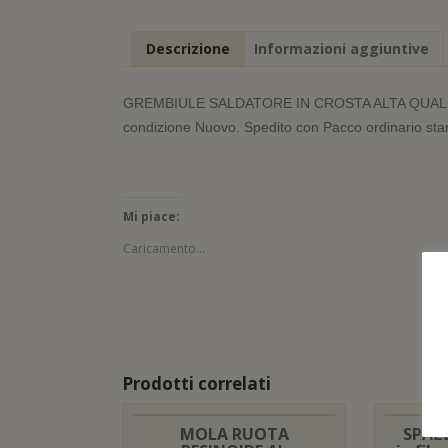
Descrizione
Informazioni aggiuntive
GREMBIULE SALDATORE IN CROSTA ALTA QUALI
condizione Nuovo. Spedito con Pacco ordinario sta
Mi piace:
Caricamento...
Prodotti correlati
MOLA RUOTA
SPAZ