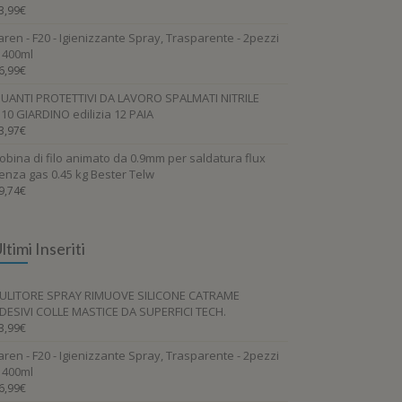
3,99
€
aren - F20 - Igienizzante Spray, Trasparente - 2pezzi
 400ml
6,99
€
UANTI PROTETTIVI DA LAVORO SPALMATI NITRILE
.10 GIARDINO edilizia 12 PAIA
3,97
€
obina di filo animato da 0.9mm per saldatura flux
enza gas 0.45 kg Bester Telw
9,74
€
ltimi Inseriti
ULITORE SPRAY RIMUOVE SILICONE CATRAME
DESIVI COLLE MASTICE DA SUPERFICI TECH.
3,99
€
aren - F20 - Igienizzante Spray, Trasparente - 2pezzi
 400ml
6,99
€