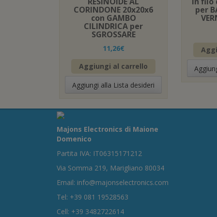
RESINOIDE AL
in fil
CORINDONE 20x20x6
per B
con GAMBO
VER
CILINDRICA per
SGROSSARE
11,26
€
Aggi
Aggiungi al carrello
Aggiung
Aggiungi alla Lista desideri
Majons Electronics di Maione
Domenico
Partita IVA: IT06315171212
Via Somma 219, Marigliano 80034
Email: info@majonselectronics.com
Tel: +39 081 19528563
Cell: +39 3482722614