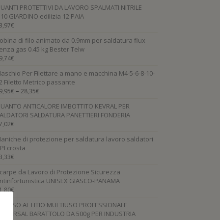
UANTI PROTETTIVI DA LAVORO SPALMATI NITRILE
.10 GIARDINO edilizia 12 PAIA
3,97
€
obina di filo animato da 0.9mm per saldatura flux
enza gas 0.45 kg Bester Telw
9,74
€
aschio Per Filettare a mano e macchina M4-5-6-8-10-
2 Filetto Metrico passante
–
9,95
€
28,35
€
UANTO ANTICALORE IMBOTTITO KEVRAL PER
ALDATORI SALDATURA PANETTIERI FONDERIA
7,02
€
aniche di protezione per saldatura lavoro saldatori
PI crosta
3,33
€
carpe da Lavoro di Protezione Sicurezza
ntinfortunistica UNISEX GIASCO-PANAMA
1,80
€
RASSO AL LITIO MULTIUSO PROFESSIONALE
NIVERSAL BARATTOLO DA 500g PER INDUSTRIA