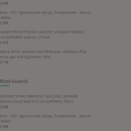
3,99
€
aren - F20 - Igienizzante Spray, Trasparente - 2pezzi
 400ml
6,99
€
UANTI PROTETTIVI DA LAVORO SPALMATI NITRILE
.10 GIARDINO edilizia 12 PAIA
3,97
€
obina di filo animato da 0.9mm per saldatura flux
enza gas 0.45 kg Bester Telw
9,74
€
ltimi Inseriti
ULITORE SPRAY RIMUOVE SILICONE CATRAME
DESIVI COLLE MASTICE DA SUPERFICI TECH.
3,99
€
aren - F20 - Igienizzante Spray, Trasparente - 2pezzi
 400ml
6,99
€