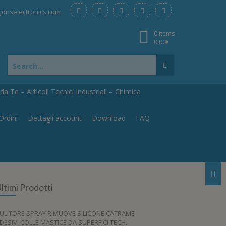
onselectronics.com
0 items
0,00
€
Search
for:
a Te – Articoli Tecnici Industriali – Chimica
Ordini
Dettagli account
Download
FAQ
ltimi Prodotti
ULITORE SPRAY RIMUOVE SILICONE CATRAME
DESIVI COLLE MASTICE DA SUPERFICI TECH.