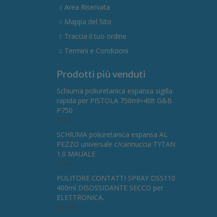
Area Riservata
Mappa del Sito
Traccia il tuo ordine
Termini e Condizioni
Prodotti più venduti
Schiuma poliuretanica espansa sigilla
rapida per PISTOLA 750ml=40lt G&B
P750
4,67
€
SCHIUMA poliuretanica espansa AL
PEZZO universale c/cannuccia TYTAN
1.0 MAUALE
5,49
€
PULITORE CONTATTI SPRAY DSS110
400ml DISOSSIDANTE SECCO per
ELETTRONICA.
14,87
€