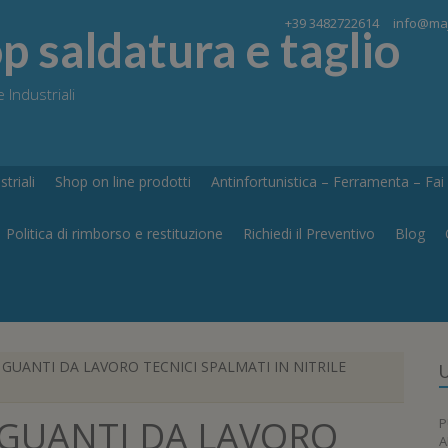
+39 3482722614
info@maj
 saldatura e taglio
 Industriali
triali
Shop on line prodotti
Antinfortunistica – Ferramenta – Fai d
Politica di rimborso e restituzione
Richiedi il Preventivo
Blog
GUANTI DA LAVORO TECNICI SPALMATI IN NITRILE
U
GUANTI DA LAVORO
P
A