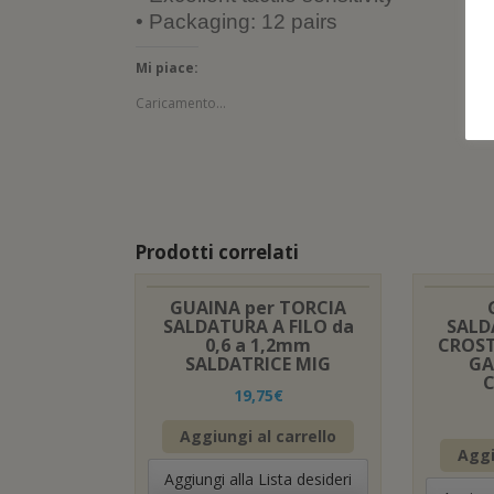
• Packaging: 12 pairs
Mi piace:
Caricamento...
Prodotti correlati
GUAINA per TORCIA
SALDATURA A FILO da
SALD
0,6 a 1,2mm
CROST
SALDATRICE MIG
GA
19,75
€
Aggiungi al carrello
Aggi
Aggiungi alla Lista desideri