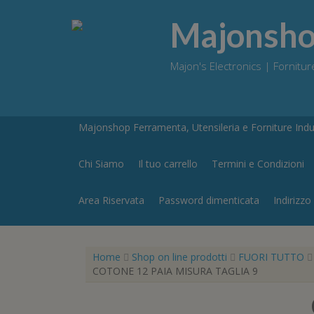
Skip
to
Majonshop
content
Majon's Electronics | Forniture
Majonshop Ferramenta, Utensileria e Forniture Indus
Chi Siamo
Il tuo carrello
Termini e Condizioni
Area Riservata
Password dimenticata
Indirizzo
Home
Shop on line prodotti
FUORI TUTTO
COTONE 12 PAIA MISURA TAGLIA 9