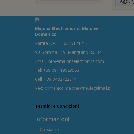
Aggiung
Majons Electronics di Maione
Domenico
Partita IVA: IT06315171212
Via Somma 219, Marigliano 80034
Email: info@majonselectronics.com
Tel: +39 081 19528563
Cell: +39 3482722614
Pec:
domenico.maione@my.legalmail.it
Termini e Condizioni
Informazioni
Chi siamo