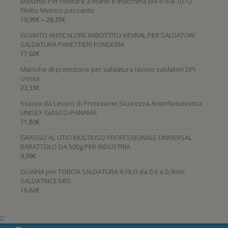
Maschio Per Filettare a mano e macchina M4-5-6-8-10-12
Filetto Metrico passante
–
19,95
€
28,35
€
GUANTO ANTICALORE IMBOTTITO KEVRAL PER SALDATORI
SALDATURA PANETTIERI FONDERIA
17,02
€
Maniche di protezione per saldatura lavoro saldatori DPI
crosta
23,33
€
Scarpe da Lavoro di Protezione Sicurezza Antinfortunistica
UNISEX GIASCO-PANAMA
71,80
€
GRASSO AL LITIO MULTIUSO PROFESSIONALE UNIVERSAL
BARATTOLO DA 500g PER INDUSTRIA
9,99
€
GUAINA per TORCIA SALDATURA A FILO da 0,6 a 0,9mm
SALDATRICE MIG
16,62
€