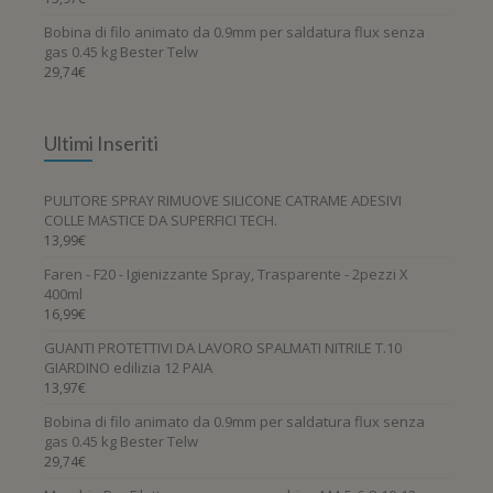
Bobina di filo animato da 0.9mm per saldatura flux senza
gas 0.45 kg Bester Telw
29,74
€
Ultimi Inseriti
PULITORE SPRAY RIMUOVE SILICONE CATRAME ADESIVI
COLLE MASTICE DA SUPERFICI TECH.
13,99
€
Faren - F20 - Igienizzante Spray, Trasparente - 2pezzi X
400ml
16,99
€
GUANTI PROTETTIVI DA LAVORO SPALMATI NITRILE T.10
GIARDINO edilizia 12 PAIA
13,97
€
Bobina di filo animato da 0.9mm per saldatura flux senza
gas 0.45 kg Bester Telw
29,74
€