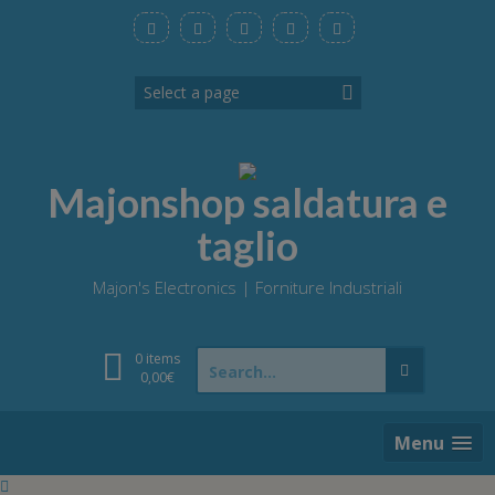
Skip
to
content
Majonshop saldatura e
taglio
Majon's Electronics | Forniture Industriali
Search
0 items
for:
0,00
€
Menu