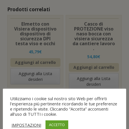
n
)
e
Prodotti correlati
s
t
r
a
Elmetto con
Casco di
)
Visiera dispositivo
PROTEZIONE viso
dispositivo di
naso bocca con
sicurezza DPI
visiera sicurezza
testa viso e occhi
da cantiere lavoro
.
45,79
€
54,80
€
Aggiungi al carrello
Aggiungi al carrello
Aggiungi alla Lista
Aggiungi alla Lista
desideri
desideri
Utilizziamo i cookie sul nostro sito Web per offrirti
l'esperienza più pertinente ricordando le tue preferenze
ELMETTO
e ripetendo le visite. Cliccando “Accetta” acconsenti
DISPOSITIVO DPI
all'uso di TUTTI i cookie.
CON CUFFIE E
VISIERA PER
IMPOSTAZIONI
ACCETTO
LAVORO EDILE