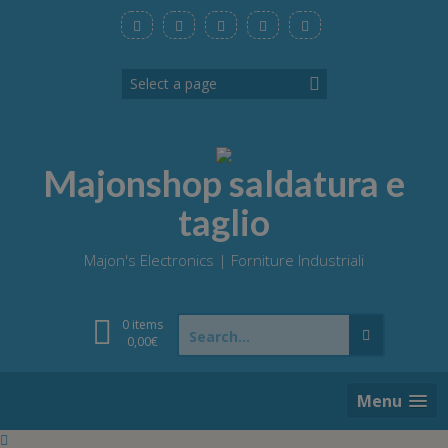
Skip
to
content
Majonshop saldatura e
taglio
Majon's Electronics | Forniture Industriali
Search
0 items
for:
0,00
€
Menu