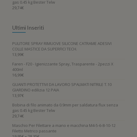
gas 0.45 kg Bester Telw
29,74
€
Ultimi Inseriti
PULITORE SPRAY RIMUOVE SILICONE CATRAME ADESIVI
COLLE MASTICE DA SUPERFICI TECH.
13,99
€
Faren - F20 - Igienizzante Spray, Trasparente - 2pezzi X
400ml
16,99
€
GUANTI PROTETTIVI DA LAVORO SPALMATI NITRILE T.10
GIARDINO edilizia 12 PAIA
13,97
€
Bobina di filo animato da 0.9mm per saldatura flux senza
gas 0.45 kg Bester Telw
29,74
€
Maschio Per Filettare a mano e macchina M4-5-6-8-10-12
Filetto Metrico passante
–
19,95
€
28,35
€