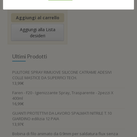
48,08
€
Aggiungi al carrello
Aggiungi alla Lista
desideri
Ultimi Prodotti
PULITORE SPRAY RIMUOVE SILICONE CATRAME ADESIVI
COLLE MASTICE DA SUPERFICI TECH.
13,99
€
Faren - F20 - Igienizzante Spray, Trasparente - 2pezzi X
400ml
16,99
€
GUANTI PROTETTIVI DA LAVORO SPALMATI NITRILE T.10
GIARDINO edilizia 12 PAIA
13,97
€
Bobina di filo animato da 0.9mm per saldatura flux senza