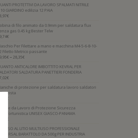
UANTI PROTETTIVI DA LAVORO SPALMATI NITRILE
.10 GIARDINO edilizia 12 PAIA
3,97
€
obina di filo animato da 0.9mm per saldatura flux
enza gas 0.45 kg Bester Telw
9,74
€
aschio Per Filettare a mano e macchina M4-5-6-8-10-
2 Filetto Metrico passante
–
9,95
€
28,35
€
UANTO ANTICALORE IMBOTTITO KEVRAL PER
ALDATORI SALDATURA PANETTIERI FONDERIA
7,02
€
aniche di protezione per saldatura lavoro saldatori
PI crosta
3,33
€
carpe da Lavoro di Protezione Sicurezza
ntinfortunistica UNISEX GIASCO-PANAMA
1,80
€
RASSO AL LITIO MULTIUSO PROFESSIONALE
NIVERSAL BARATTOLO DA 500g PER INDUSTRIA