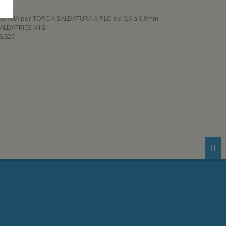
,99
€
UAINA per TORCIA SALDATURA A FILO da 0,6 a 0,9mm
ALDATRICE MIG
6,62
€