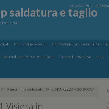
+39 3482722614
info@maj
 saldatura e taglio
 Industriali
triali
Shop on line prodotti
Antinfortunistica – Ferramenta – Fai d
Politica di rimborso e restituzione
Richiedi il Preventivo
Blog
1 Visiera in policarbonato DPI di SICUREZZA VISO BOCCA
U
1 Visiera in
P
A