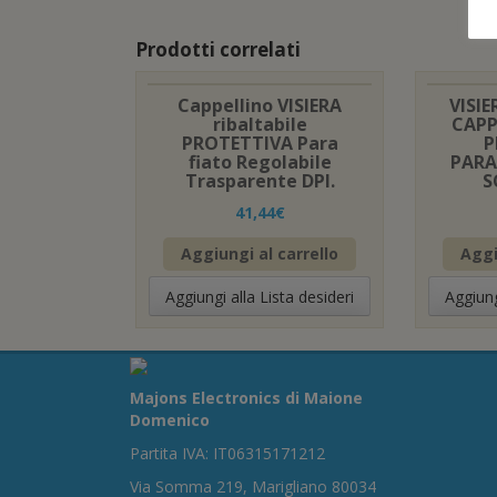
Prodotti correlati
Cappellino VISIERA
VISI
ribaltabile
CAPP
PROTETTIVA Para
P
fiato Regolabile
PARA
Trasparente DPI.
S
41,44
€
Aggiungi al carrello
Aggi
Aggiungi alla Lista desideri
Aggiung
Majons Electronics di Maione
Domenico
Partita IVA: IT06315171212
Via Somma 219, Marigliano 80034