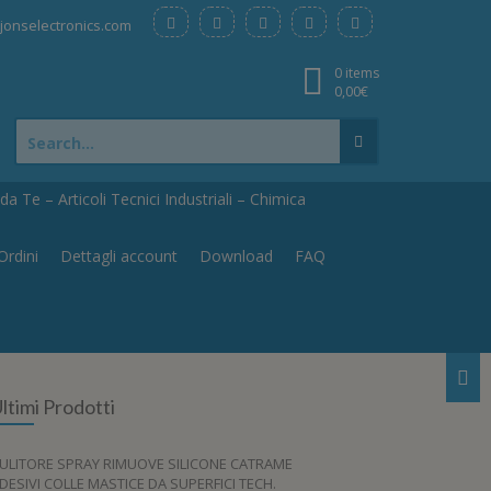
onselectronics.com
0 items
0,00
€
Search
for:
a Te – Articoli Tecnici Industriali – Chimica
Ordini
Dettagli account
Download
FAQ
ltimi Prodotti
ULITORE SPRAY RIMUOVE SILICONE CATRAME
DESIVI COLLE MASTICE DA SUPERFICI TECH.