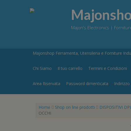
Skip
to
Majonshop
content
Majon's Electronics | Forniture
Majonshop Ferramenta, Utensileria e Forniture Indus
Chi Siamo
Il tuo carrello
Termini e Condizioni
Area Riservata
Password dimenticata
Indirizzo
Home
Shop on line prodotti
DISPOSITIVI DPI
OCCHI