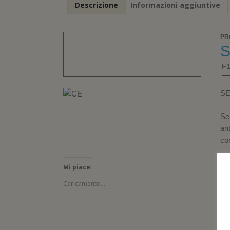
Descrizione
Informazioni aggiuntive
PR
S
F
SE
Se
an
co
Mi piace:
Caricamento...