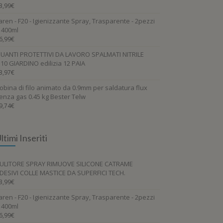
3,99
€
aren - F20 - Igienizzante Spray, Trasparente - 2pezzi
 400ml
6,99
€
UANTI PROTETTIVI DA LAVORO SPALMATI NITRILE
.10 GIARDINO edilizia 12 PAIA
3,97
€
obina di filo animato da 0.9mm per saldatura flux
enza gas 0.45 kg Bester Telw
9,74
€
ltimi Inseriti
ULITORE SPRAY RIMUOVE SILICONE CATRAME
DESIVI COLLE MASTICE DA SUPERFICI TECH.
3,99
€
aren - F20 - Igienizzante Spray, Trasparente - 2pezzi
 400ml
6,99
€