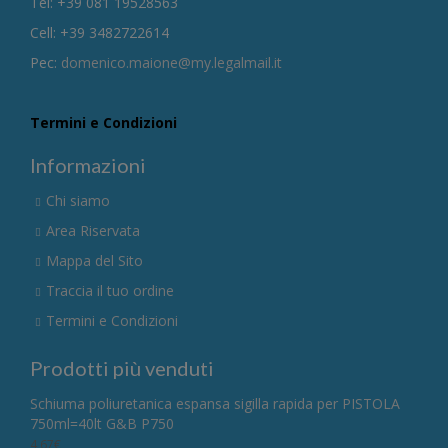
Tel: +39 081 19528563
Cell: +39 3482722614
Pec:
domenico.maione@my.legalmail.it
Termini e Condizioni
Informazioni
Chi siamo
Area Riservata
Mappa del Sito
Traccia il tuo ordine
Termini e Condizioni
Prodotti più venduti
Schiuma poliuretanica espansa sigilla rapida per PISTOLA
750ml=40lt G&B P750
4,67
€