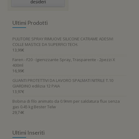
desideri
Ultimi Prodotti
PULITORE SPRAY RIMUOVE SILICONE CATRAME ADESIVI
COLLE MASTICE DA SUPERFICI TECH.
13,99
€
Faren - F20 - Igienizzante Spray, Trasparente - 2pezzi X
400ml
16,99
€
GUANTI PROTETTIVI DA LAVORO SPALMATI NITRILE T.10
GIARDINO edilizia 12 PAIA
13,97
€
Bobina di filo animato da 0.9mm per saldatura flux senza
gas 0.45 kg Bester Telw
29,74
€
Ultimi Inseriti