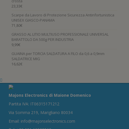
crosta
23,33
€
Scarpe da Lavoro di Protezione Sicurezza Antinfortunistica
UNISEX GIASCO-PANAMA
71,80
€
GRASSO AL LITIO MULTIUSO PROFESSIONALE UNIVERSAL
BARATTOLO DA 500g PER INDUSTRIA
9,99
€
GUAINA per TORCIA SALDATURA A FILO da 0,6 a 0,9mm
SALDATRICE MIG
16,62
€
Majons Electronics di Maione Domenico
Partita IVA: IT06315171212
Via Somma 219, Marigliano 80034
Email: info@majonselectronics.com