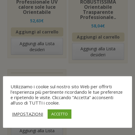
Professionale UV
ROBUSTISSIMA
)
i
a
calore sole luce
Orientabile
n
)
e
Orientabile
Trasparente
s
Professionale..
t
52,63
€
r
58,04
€
a
)
Aggiungi al carrello
Aggiungi al carrello
Aggiungi alla Lista
Aggiungi alla Lista
desideri
desideri
Visiera Protettiva
Professionale
Utilizziamo i cookie sul nostro sito Web per offrirti
ROBUSTISSIMA
l'esperienza più pertinente ricordando le tue preferenze
Orientabile
e ripetendo le visite. Cliccando “Accetta” acconsenti
Trasparente Petg
all'uso di TUTTI i cookie.
29,77
€
IMPOSTAZIONI
ACCETTO
Aggiungi al carrello
Aggiungi alla Lista