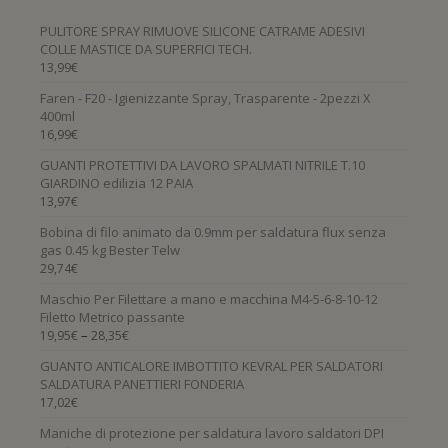
PULITORE SPRAY RIMUOVE SILICONE CATRAME ADESIVI
COLLE MASTICE DA SUPERFICI TECH.
13,99
€
Faren - F20 - Igienizzante Spray, Trasparente - 2pezzi X
400ml
16,99
€
GUANTI PROTETTIVI DA LAVORO SPALMATI NITRILE T.10
GIARDINO edilizia 12 PAIA
13,97
€
Bobina di filo animato da 0.9mm per saldatura flux senza
gas 0.45 kg Bester Telw
29,74
€
Maschio Per Filettare a mano e macchina M4-5-6-8-10-12
Filetto Metrico passante
–
19,95
€
28,35
€
GUANTO ANTICALORE IMBOTTITO KEVRAL PER SALDATORI
SALDATURA PANETTIERI FONDERIA
17,02
€
Maniche di protezione per saldatura lavoro saldatori DPI