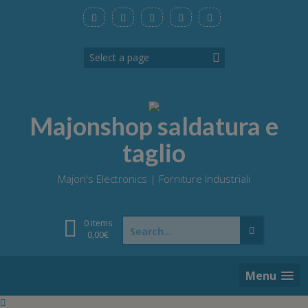
Skip
to
content
Majonshop saldatura e
taglio
Majon's Electronics | Forniture Industriali
Search
0 items
for:
0,00
€
Menu