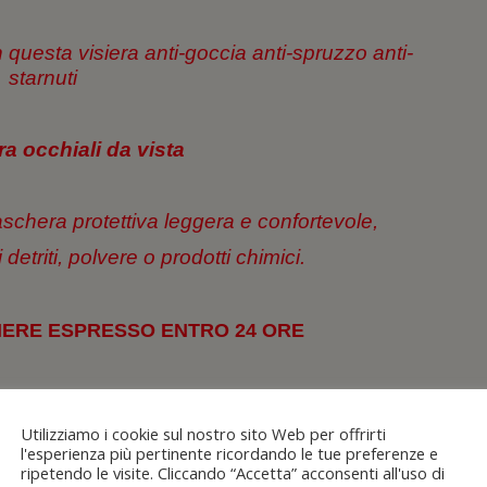
n
questa visiera anti-goccia anti-spruzzo anti-
starnuti
ra occhiali da vista
aschera protettiva leggera e confortevole,
etriti, polvere o prodotti chimici.
ERE ESPRESSO ENTRO 24 ORE
 SICURI 100% PAYPAL
Utilizziamo i cookie sul nostro sito Web per offrirti
n Contrassegno
l'esperienza più pertinente ricordando le tue preferenze e
ripetendo le visite. Cliccando “Accetta” acconsenti all'uso di