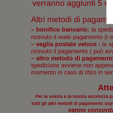
verranno aggiunti 5 eu
Altri metodi di pagame
– bonifico bancario:
la spedi
ricevuto il reale pagamento (l o
– vaglia postale veloce :
la s
ricevuto il pagamento ( può av
– altro metodo di pagamento
spedizione avviene non appena 
momento in caso di ritiro in se
Att
Per la vostra e la nostra sicurezz
tutti gli altri metodi di pagamento sop
vanno concordat