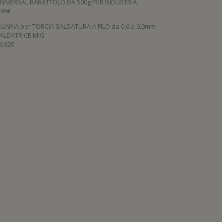
NIVERSAL BARATTOLO DA 500g PER INDUSTRIA
,99
€
UAINA per TORCIA SALDATURA A FILO da 0,6 a 0,9mm
ALDATRICE MIG
6,62
€