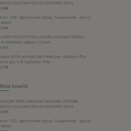
DESIVI COLLE MASTICE DA SUPERFICI TECH.
3,99
€
aren - F20 - Igienizzante Spray, Trasparente - 2pezzi
 400ml
6,99
€
UANTI PROTETTIVI DA LAVORO SPALMATI NITRILE
.10 GIARDINO edilizia 12 PAIA
3,97
€
obina di filo animato da 0.9mm per saldatura flux
enza gas 0.45 kg Bester Telw
9,74
€
ltimi Inseriti
ULITORE SPRAY RIMUOVE SILICONE CATRAME
DESIVI COLLE MASTICE DA SUPERFICI TECH.
3,99
€
aren - F20 - Igienizzante Spray, Trasparente - 2pezzi
 400ml