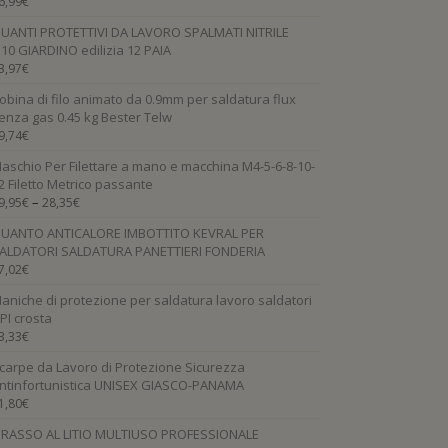
6,99
€
UANTI PROTETTIVI DA LAVORO SPALMATI NITRILE
.10 GIARDINO edilizia 12 PAIA
3,97
€
obina di filo animato da 0.9mm per saldatura flux
enza gas 0.45 kg Bester Telw
9,74
€
aschio Per Filettare a mano e macchina M4-5-6-8-10-
2 Filetto Metrico passante
–
9,95
€
28,35
€
UANTO ANTICALORE IMBOTTITO KEVRAL PER
ALDATORI SALDATURA PANETTIERI FONDERIA
7,02
€
aniche di protezione per saldatura lavoro saldatori
PI crosta
3,33
€
carpe da Lavoro di Protezione Sicurezza
ntinfortunistica UNISEX GIASCO-PANAMA
1,80
€
RASSO AL LITIO MULTIUSO PROFESSIONALE