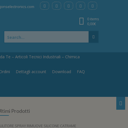
onselectronics.com
0 items
0,00
€
Search
for:
a Te – Articoli Tecnici Industriali – Chimica
Ordini
Dettagli account
Download
FAQ
ltimi Prodotti
ULITORE SPRAY RIMUOVE SILICONE CATRAME