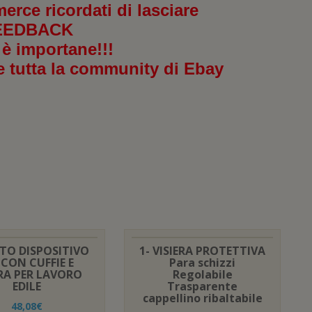
merce ricordati di lasciare
EEDBACK
 è importane!!!
e tutta la community di Ebay
TO DISPOSITIVO
1- VISIERA PROTETTIVA
 CON CUFFIE E
Para schizzi
ERA PER LAVORO
Regolabile
EDILE
Trasparente
cappellino ribaltabile
48,08
€