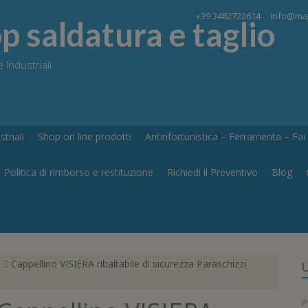
+39 3482722614
info@maj
 saldatura e taglio
 Industriali
triali
Shop on line prodotti
Antinfortunistica – Ferramenta – Fai d
Politica di rimborso e restituzione
Richiedi il Preventivo
Blog
Cappellino VISIERA ribaltabile di sicurezza Paraschizzi
U
P