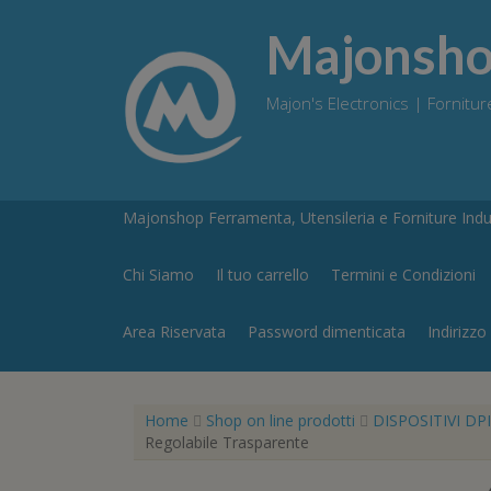
Skip
to
Majonshop
content
Majon's Electronics | Forniture
Majonshop Ferramenta, Utensileria e Forniture Indus
Chi Siamo
Il tuo carrello
Termini e Condizioni
Area Riservata
Password dimenticata
Indirizzo
Home
Shop on line prodotti
DISPOSITIVI DPI
Regolabile Trasparente