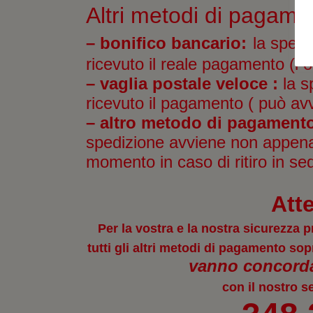
Altri metodi di pagame
– bonifico bancario:
la spedi
ricevuto il reale pagamento (l o
– vaglia postale veloce :
la s
ricevuto il pagamento ( può av
– altro metodo di pagamento
spedizione avviene non appena 
momento in caso di ritiro in se
Att
Per la vostra e la nostra sicurezz
tutti gli altri metodi di pagamento sop
vanno concordat
con il nostro s