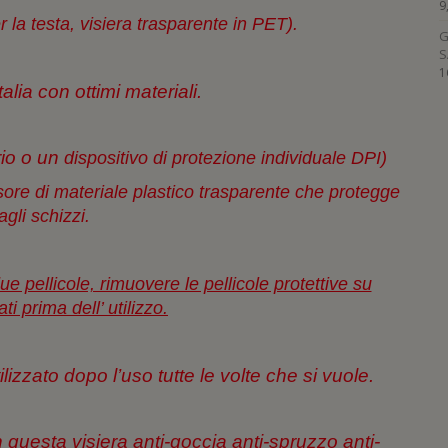
a
u
u
p
n
u
9
n
o
o
r
a
o
la testa, visiera trasparente in PET).
u
v
v
e
n
v
G
o
a
a
i
u
a
v
f
f
n
o
f
S
a
i
i
u
v
i
1
f
n
n
n
a
n
talia con ottimi materiali.
i
e
e
a
f
e
n
s
s
n
i
s
e
t
t
u
n
t
s
r
r
o
e
r
t
a
a
v
s
a
rio o un
dispositivo di protezione individuale DPI)
r
)
)
a
t
)
a
f
r
)
i
a
visore di materiale plastico trasparente che protegge
n
)
e
agli schizzi.
s
t
r
a
)
ue pellicole, rimuovere le pellicole protettive su
ati prima dell’ utilizzo.
lizzato dopo l’uso tutte le volte che si vuole.
n
questa visiera anti-goccia anti-spruzzo anti-