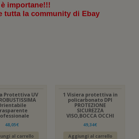
 è importane!!!
e tutta la community di Ebay
ra Protettiva UV
1 Visiera protettiva in
 ROBUSTISSIMA
policarbonato DPI
Orientabile
PROTEZIONE
rasparente
SICUREZZA
rofessionale
VISO,BOCCA OCCHI
48,05
€
49,34
€
ungi al carrello
Aggiungi al carrello