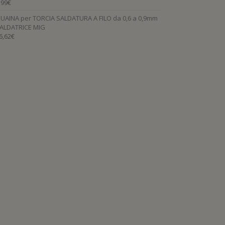
,99
€
UAINA per TORCIA SALDATURA A FILO da 0,6 a 0,9mm
ALDATRICE MIG
6,62
€