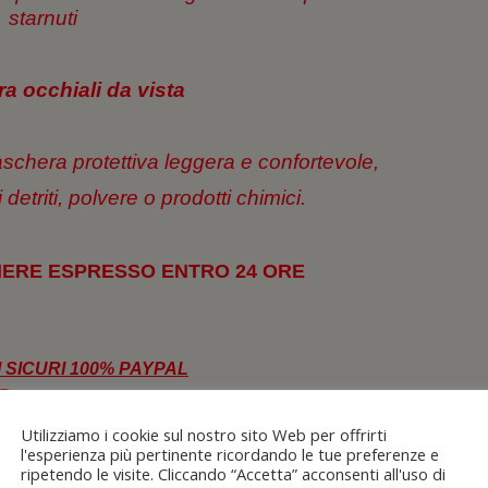
starnuti
ra occhiali da vista
aschera protettiva leggera e confortevole,
etriti, polvere o prodotti chimici.
ERE ESPRESSO ENTRO 24 ORE
 SICURI 100% PAYPAL
n Contrassegno
ro di spese d’incasso.
Utilizziamo i cookie sul nostro sito Web per offrirti
l'esperienza più pertinente ricordando le tue preferenze e
ripetendo le visite. Cliccando “Accetta” acconsenti all'uso di