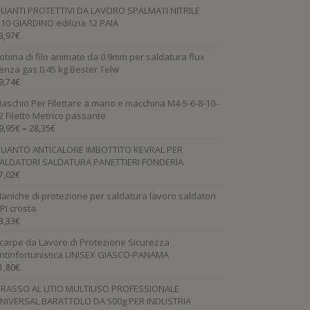
UANTI PROTETTIVI DA LAVORO SPALMATI NITRILE
.10 GIARDINO edilizia 12 PAIA
3,97
€
obina di filo animato da 0.9mm per saldatura flux
enza gas 0.45 kg Bester Telw
9,74
€
aschio Per Filettare a mano e macchina M4-5-6-8-10-
2 Filetto Metrico passante
–
9,95
€
28,35
€
UANTO ANTICALORE IMBOTTITO KEVRAL PER
ALDATORI SALDATURA PANETTIERI FONDERIA
7,02
€
aniche di protezione per saldatura lavoro saldatori
PI crosta
3,33
€
carpe da Lavoro di Protezione Sicurezza
ntinfortunistica UNISEX GIASCO-PANAMA
1,80
€
RASSO AL LITIO MULTIUSO PROFESSIONALE
NIVERSAL BARATTOLO DA 500g PER INDUSTRIA