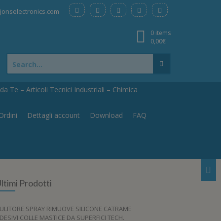
onselectronics.com
0 items
0,00
€
Search
for:
a Te – Articoli Tecnici Industriali – Chimica
Ordini
Dettagli account
Download
FAQ
ltimi Prodotti
ULITORE SPRAY RIMUOVE SILICONE CATRAME
DESIVI COLLE MASTICE DA SUPERFICI TECH.