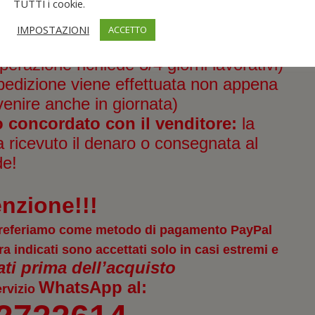
TUTTI i cookie.
nto:
IMPOSTAZIONI
ACCETTO
zione viene effettuata solo dopo aver
perazione richiede 3/4 giorni lavorativi)
pedizione viene effettuata non appena
venire anche in giornata)
 concordato con il venditore:
la
ricevuto il denaro o consegnata al
de!
enzione!!!
a preferiamo come metodo di pagamento
PayPal
ra indicati sono accettati solo in casi estremi e
i prima dell’acquisto
WhatsApp
al:
ervizio