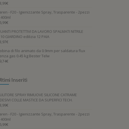
3,99
€
aren - F20 - Igienizzante Spray, Trasparente - 2pezzi
 400ml
6,99
€
UANTI PROTETTIVI DA LAVORO SPALMATI NITRILE
.10 GIARDINO edilizia 12 PAIA
3,97
€
obina di filo animato da 0.9mm per saldatura flux
enza gas 0.45 kg Bester Telw
9,74
€
ltimi Inseriti
ULITORE SPRAY RIMUOVE SILICONE CATRAME
DESIVI COLLE MASTICE DA SUPERFICI TECH.
3,99
€
aren - F20 - Igienizzante Spray, Trasparente - 2pezzi
 400ml
6,99
€