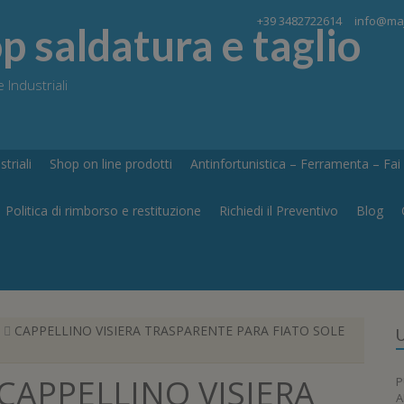
+39 3482722614
info@maj
 saldatura e taglio
 Industriali
triali
Shop on line prodotti
Antinfortunistica – Ferramenta – Fai d
Politica di rimborso e restituzione
Richiedi il Preventivo
Blog
CAPPELLINO VISIERA TRASPARENTE PARA FIATO SOLE
U
CAPPELLINO VISIERA
P
A