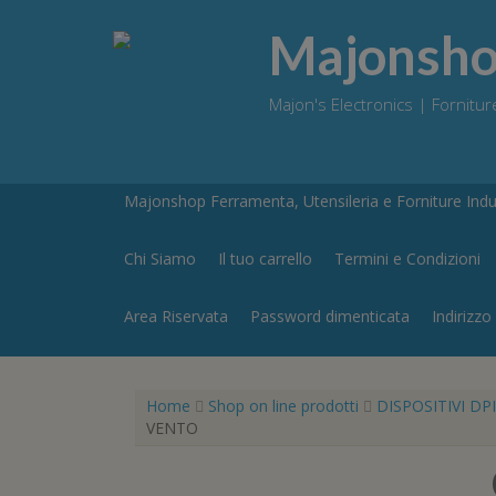
Skip
to
Majonshop
content
Majon's Electronics | Forniture
Majonshop Ferramenta, Utensileria e Forniture Indus
Chi Siamo
Il tuo carrello
Termini e Condizioni
Area Riservata
Password dimenticata
Indirizzo
Home
Shop on line prodotti
DISPOSITIVI DPI
VENTO