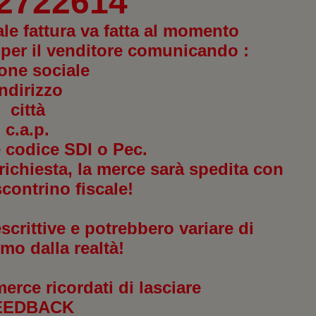
 2722614
ale fattura va fatta al momento
 per il venditore comunicando :
one sociale
indirizzo
città
c.a.p.
 e codice SDI o Pec.
richiesta, la merce sarà spedita con
scontrino fiscale!
crittive e potrebbero variare di
mo dalla realtà!
merce ricordati di lasciare
EEDBACK