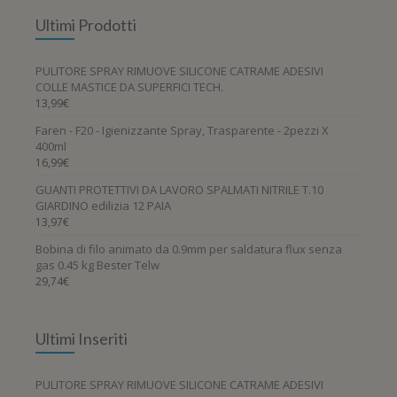
Ultimi Prodotti
PULITORE SPRAY RIMUOVE SILICONE CATRAME ADESIVI
COLLE MASTICE DA SUPERFICI TECH.
13,99
€
Faren - F20 - Igienizzante Spray, Trasparente - 2pezzi X
400ml
16,99
€
GUANTI PROTETTIVI DA LAVORO SPALMATI NITRILE T.10
GIARDINO edilizia 12 PAIA
13,97
€
Bobina di filo animato da 0.9mm per saldatura flux senza
gas 0.45 kg Bester Telw
29,74
€
Ultimi Inseriti
PULITORE SPRAY RIMUOVE SILICONE CATRAME ADESIVI