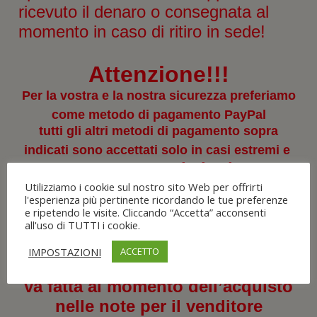
ricevuto il denaro o consegnata al
momento in caso di ritiro in sede!
Attenzione!!!
Per la vostra e la nostra sicurezza preferiamo
come metodo di pagamento
PayPal
tutti gli altri metodi di pagamento sopra
indicati sono accettati solo in casi estremi e
vanno concordati prima
dell’acquisto
Utilizziamo i cookie sul nostro sito Web per offrirti
l'esperienza più pertinente ricordando le tue preferenze
WhatsApp
al:
con il nostro servizio
e ripetendo le visite. Cliccando “Accetta” acconsenti
all'uso di TUTTI i cookie.
348 2722614
IMPOSTAZIONI
ACCETTO
la richiesta per eventuale fattura
va fatta al momento dell’acquisto
nelle note per il venditore