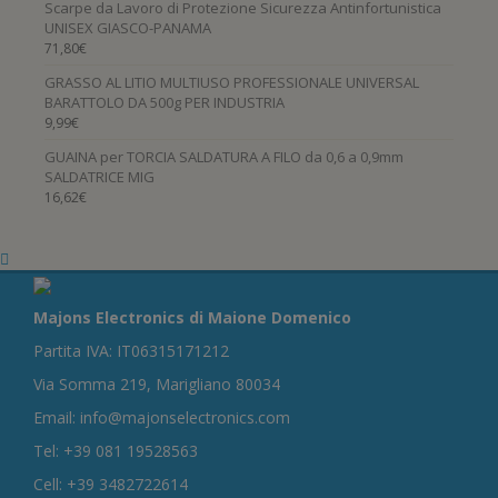
Scarpe da Lavoro di Protezione Sicurezza Antinfortunistica
UNISEX GIASCO-PANAMA
71,80
€
GRASSO AL LITIO MULTIUSO PROFESSIONALE UNIVERSAL
BARATTOLO DA 500g PER INDUSTRIA
9,99
€
GUAINA per TORCIA SALDATURA A FILO da 0,6 a 0,9mm
SALDATRICE MIG
16,62
€
Majons Electronics di Maione Domenico
Partita IVA: IT06315171212
Via Somma 219, Marigliano 80034
Email: info@majonselectronics.com
Tel: +39 081 19528563
Cell: +39 3482722614