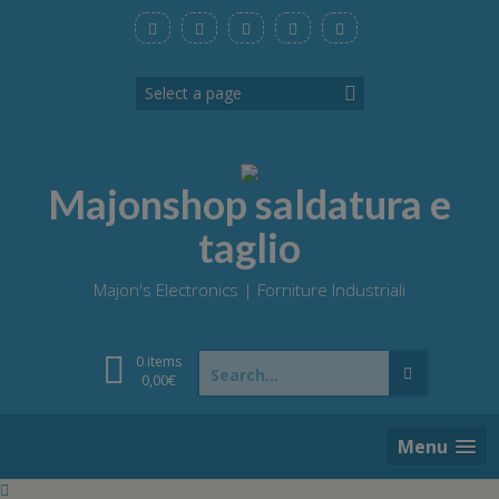
Skip
to
content
Majonshop saldatura e
taglio
Majon's Electronics | Forniture Industriali
Search
0 items
for:
0,00
€
Menu