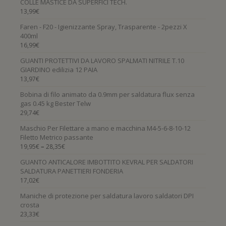
COLLE MASTICE DA SUPERFICI TECH.
13,99
€
Faren - F20 - Igienizzante Spray, Trasparente - 2pezzi X
400ml
16,99
€
GUANTI PROTETTIVI DA LAVORO SPALMATI NITRILE T.10
GIARDINO edilizia 12 PAIA
13,97
€
Bobina di filo animato da 0.9mm per saldatura flux senza
gas 0.45 kg Bester Telw
29,74
€
Maschio Per Filettare a mano e macchina M4-5-6-8-10-12
Filetto Metrico passante
–
19,95
€
28,35
€
GUANTO ANTICALORE IMBOTTITO KEVRAL PER SALDATORI
SALDATURA PANETTIERI FONDERIA
17,02
€
Maniche di protezione per saldatura lavoro saldatori DPI
crosta
23,33
€