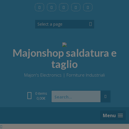
Skip
to
content
Majonshop saldatura e
taglio
Majon's Electronics | Forniture Industriali
Search
0 items
for:
0,00
€
Menu