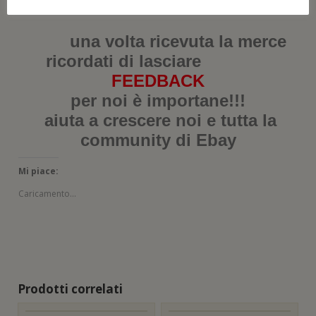
dalla realtà!
una volta ricevuta la merce
ricordati di lasciare
FEEDBACK
per noi è importane!!!
aiuta a crescere noi e tutta la
community di Ebay
Mi piace:
Caricamento...
Prodotti correlati