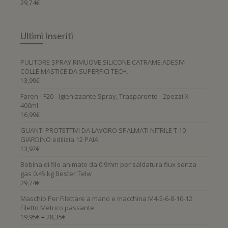
29,74
€
Ultimi Inseriti
PULITORE SPRAY RIMUOVE SILICONE CATRAME ADESIVI
COLLE MASTICE DA SUPERFICI TECH.
13,99
€
Faren - F20 - Igienizzante Spray, Trasparente - 2pezzi X
400ml
16,99
€
GUANTI PROTETTIVI DA LAVORO SPALMATI NITRILE T.10
GIARDINO edilizia 12 PAIA
13,97
€
Bobina di filo animato da 0.9mm per saldatura flux senza
gas 0.45 kg Bester Telw
29,74
€
Maschio Per Filettare a mano e macchina M4-5-6-8-10-12
Filetto Metrico passante
–
19,95
€
28,35
€