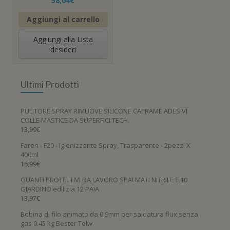
58,04
€
Aggiungi al carrello
Aggiungi alla Lista
desideri
Ultimi Prodotti
PULITORE SPRAY RIMUOVE SILICONE CATRAME ADESIVI
COLLE MASTICE DA SUPERFICI TECH.
13,99
€
Faren - F20 - Igienizzante Spray, Trasparente - 2pezzi X
400ml
16,99
€
GUANTI PROTETTIVI DA LAVORO SPALMATI NITRILE T.10
GIARDINO edilizia 12 PAIA
13,97
€
Bobina di filo animato da 0.9mm per saldatura flux senza
gas 0.45 kg Bester Telw