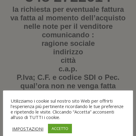
la richiesta per eventuale fattura
va fatta al momento dell’acquisto
nelle note per il venditore
comunicando :
ragione sociale
indirizzo
città
c.a.p.
P.Iva; C.F. e codice SDI o Pec.
qual’ora non ne venga fatta
richiesta, la merce sarà spedita
Utilizziamo i cookie sul nostro sito Web per offrirti
con regolare scontrino fiscale!
l'esperienza più pertinente ricordando le tue preferenze
e ripetendo le visite. Cliccando “Accetta” acconsenti
all'uso di TUTTI i cookie.
N.B. alcune foto sono descrittive e
potrebbero variare di pochissimo
IMPOSTAZIONI
ACCETTO