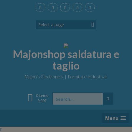
Skip
to
content
Majonshop saldatura e
taglio
Majon's Electronics | Forniture Industriali
Search
0 items
for:
0,00
€
Menu