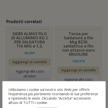
n
)
e
s
t
r
a
)
Prodotti correlati
SIDER ALMG5 FILO
Torcia per
DI ALLUMINIO KG 2
Saldatura a filo
PER SALDATURA
Mig BZ36
TIG MIG ø 1,2.
saldatrice a filo
con attacco euro
49,95
€
ERGOLINE
106,97
€
Aggiungi al carrello
Aggiungi al carrello
Aggiungi alla Lista
desideri
Aggiungi alla Lista
desideri
Utilizziamo i cookie sul nostro sito Web per offrirti
l'esperienza più pertinente ricordando le tue preferenze
e ripetendo le visite. Cliccando “Accetta” acconsenti
all'uso di TUTTI i cookie.
LANCIA CORPO
TORCIA ERGOLINE