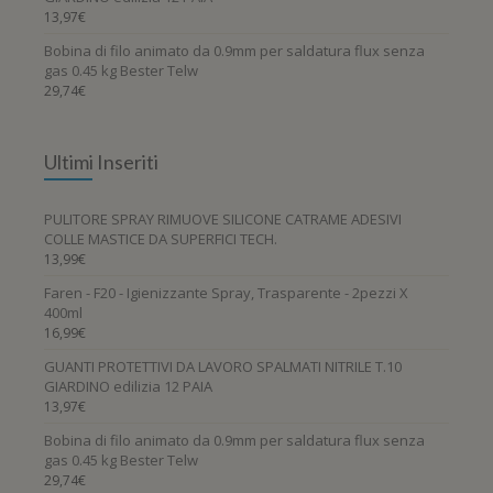
13,97
€
Bobina di filo animato da 0.9mm per saldatura flux senza
gas 0.45 kg Bester Telw
29,74
€
Ultimi Inseriti
PULITORE SPRAY RIMUOVE SILICONE CATRAME ADESIVI
COLLE MASTICE DA SUPERFICI TECH.
13,99
€
Faren - F20 - Igienizzante Spray, Trasparente - 2pezzi X
400ml
16,99
€
GUANTI PROTETTIVI DA LAVORO SPALMATI NITRILE T.10
GIARDINO edilizia 12 PAIA
13,97
€
Bobina di filo animato da 0.9mm per saldatura flux senza
gas 0.45 kg Bester Telw
29,74
€