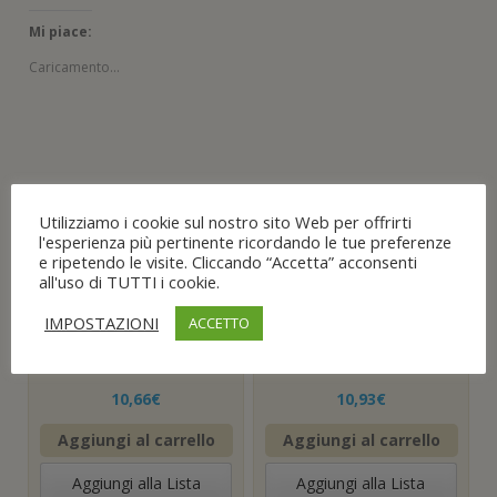
Mi piace:
Caricamento...
Prodotti correlati
Utilizziamo i cookie sul nostro sito Web per offrirti
l'esperienza più pertinente ricordando le tue preferenze
e ripetendo le visite. Cliccando “Accetta” acconsenti
Grasso SPRAY
Grasso SPRAY
all'uso di TUTTI i cookie.
400ml al rame
400ml al rame
speciale per alti
speciale per alti
IMPOSTAZIONI
ACCETTO
carichi alte
carichi alte
temperature anti
temperature anti
usu .
usura
10,66
€
10,93
€
Aggiungi al carrello
Aggiungi al carrello
Aggiungi alla Lista
Aggiungi alla Lista