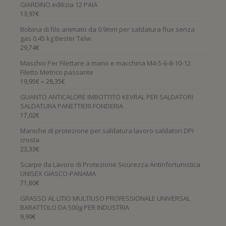
GIARDINO edilizia 12 PAIA
13,97
€
Bobina di filo animato da 0.9mm per saldatura flux senza
gas 0.45 kg Bester Telw
29,74
€
Maschio Per Filettare a mano e macchina M4-5-6-8-10-12
Filetto Metrico passante
–
19,95
€
28,35
€
GUANTO ANTICALORE IMBOTTITO KEVRAL PER SALDATORI
SALDATURA PANETTIERI FONDERIA
17,02
€
Maniche di protezione per saldatura lavoro saldatori DPI
crosta
23,33
€
Scarpe da Lavoro di Protezione Sicurezza Antinfortunistica
UNISEX GIASCO-PANAMA
71,80
€
GRASSO AL LITIO MULTIUSO PROFESSIONALE UNIVERSAL
BARATTOLO DA 500g PER INDUSTRIA
9,99
€