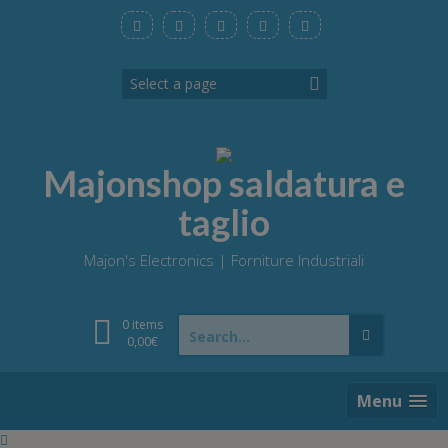
Skip
to
content
Majonshop saldatura e
taglio
Majon's Electronics | Forniture Industriali
Search
0 items
for:
0,00
€
Menu