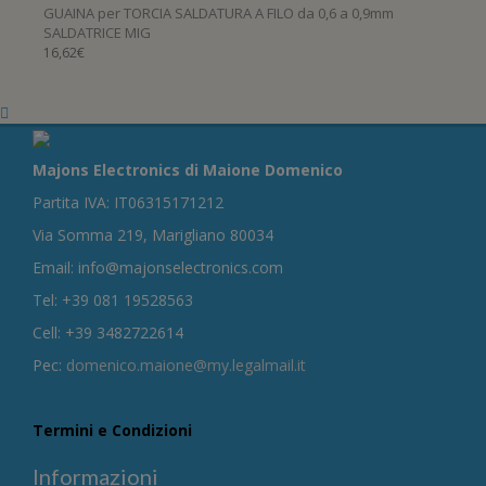
GUAINA per TORCIA SALDATURA A FILO da 0,6 a 0,9mm
SALDATRICE MIG
16,62
€
Majons Electronics di Maione Domenico
Partita IVA: IT06315171212
Via Somma 219, Marigliano 80034
Email: info@majonselectronics.com
Tel: +39 081 19528563
Cell: +39 3482722614
Pec:
domenico.maione@my.legalmail.it
Termini e Condizioni
Informazioni