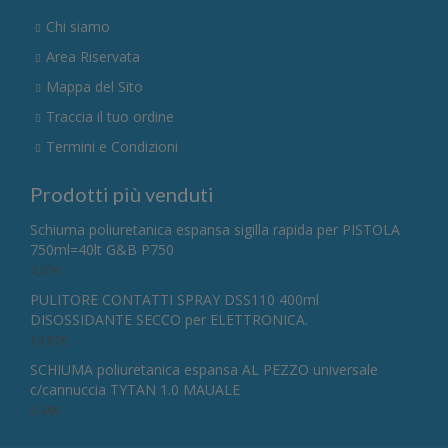
Chi siamo
Area Riservata
Mappa del Sito
Traccia il tuo ordine
Termini e Condizioni
Prodotti più venduti
Schiuma poliuretanica espansa sigilla rapida per PISTOLA
750ml=40lt G&B P750
4,67
€
PULITORE CONTATTI SPRAY DSS110 400ml
DISOSSIDANTE SECCO per ELETTRONICA.
14,87
€
SCHIUMA poliuretanica espansa AL PEZZO universale
c/cannuccia TYTAN 1.0 MAUALE
5,49
€