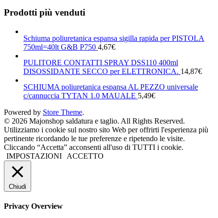
Prodotti più venduti
Schiuma poliuretanica espansa sigilla rapida per PISTOLA
750ml=40lt G&B P750
4,67
€
PULITORE CONTATTI SPRAY DSS110 400ml
DISOSSIDANTE SECCO per ELETTRONICA.
14,87
€
SCHIUMA poliuretanica espansa AL PEZZO universale
c/cannuccia TYTAN 1.0 MAUALE
5,49
€
Powered by
Store Theme
.
© 2026 Majonshop saldatura e taglio. All Rights Reserved.
Utilizziamo i cookie sul nostro sito Web per offrirti l'esperienza più
pertinente ricordando le tue preferenze e ripetendo le visite.
Cliccando “Accetta” acconsenti all'uso di TUTTI i cookie.
IMPOSTAZIONI
ACCETTO
Chiudi
Privacy Overview