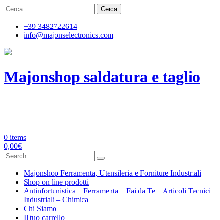
Skip
Ricerca
to
per:
content
+39 3482722614
info@majonselectronics.com
Majonshop saldatura e taglio
Majon's Electronics | Forniture
Industriali
0 items
0,00
€
Search
for:
Majonshop Ferramenta, Utensileria e Forniture Industriali
Shop on line prodotti
Antinfortunistica – Ferramenta – Fai da Te – Articoli Tecnici
Industriali – Chimica
Chi Siamo
Il tuo carrello