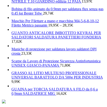
NITRILE T.10 GIARDINO edilizia 12 PAIA
13,97
€
Bobina di filo animato da 0.9mm per saldatura flux senza gas
0.45 kg Bester Telw
29,74
€
Maschio Per Filettare a mano e macchina M4-5-6-8-10-12
Filetto Metrico passante
19,95
€
–
28,35
€
GUANTO ANTICALORE IMBOTTITO KEVRAL PER
SALDATORI SALDATURA PANETTIERI FONDERIA
17,02
€
Maniche di protezione per saldatura lavoro saldatori DPI
crosta
23,33
€
Scarpe da Lavoro di Protezione Sicurezza Antinfortunistica
UNISEX GIASCO-PANAMA
71,80
€
GRASSO AL LITIO MULTIUSO PROFESSIONALE
UNIVERSAL BARATTOLO DA 500g PER INDUSTRIA
9,99
€
GUAINA per TORCIA SALDATURA A FILO da 0,6 a
0,9mm SALDATRICE MIG
16,62
€