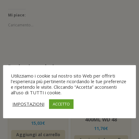
Mi piace:
Caricamento...
Prodotti correlati
Utilizziamo i cookie sul nostro sito Web per offrirti
l'esperienza più pertinente ricordando le tue preferenze
Olio vaselina
OLIO
e ripetendo le visite. Cliccando “Accetta” acconsenti
vasellina
BOMBOLETTA
all'uso di TUTTI i cookie.
lubrificante
SPRAY
incolore
SBLOCCANTE
farmaceutico
PROTETTIVO USO
IMPOSTAZIONI
ACCETTO
alimentare
MARINO
400spray 1
LUBRIFICANTE
400ML WD 48
15,03
€
11,76
€
Aggiungi al carrello