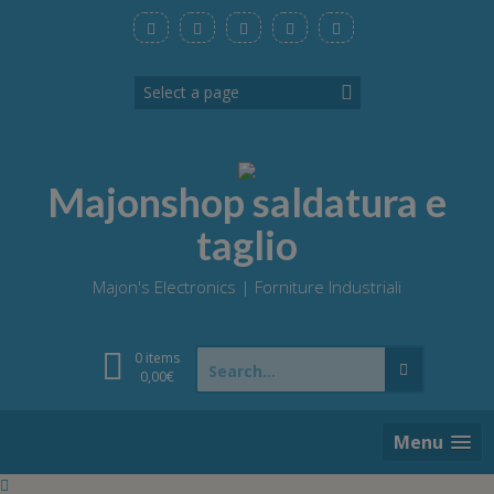
Skip
to
content
Majonshop saldatura e
taglio
Majon's Electronics | Forniture Industriali
Search
0 items
for:
0,00
€
Menu