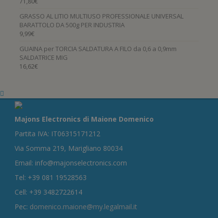
71,80
€
GRASSO AL LITIO MULTIUSO PROFESSIONALE UNIVERSAL
BARATTOLO DA 500g PER INDUSTRIA
9,99
€
GUAINA per TORCIA SALDATURA A FILO da 0,6 a 0,9mm
SALDATRICE MIG
16,62
€
Majons Electronics di Maione Domenico
Partita IVA: IT06315171212
Via Somma 219, Marigliano 80034
Email: info@majonselectronics.com
Tel: +39 081 19528563
Cell: +39 3482722614
Pec:
domenico.maione@my.legalmail.it