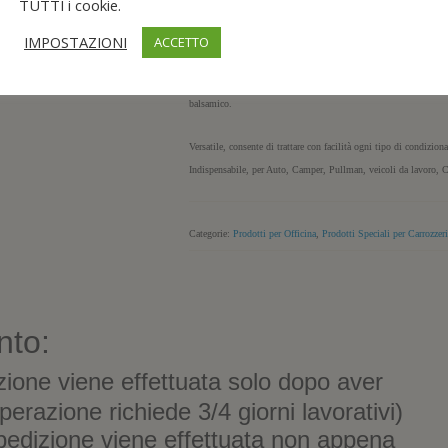
TUTTI i cookie.
forma una schiuma rasata molto attiva che non lascia residui fas
rimuovendo lo sporco accumulato. Insostituibile nelle operazioni 
IMPOSTAZIONI
ACCETTO
aerotermo, climatizzatori auto, condotte, filtri, condizionatori d’
una superiore attività antifungina a largo spettro con effetto igie
balsamico.
Versatile, consente di trattare con facilità ogni tipo di condiziona
Indispensabile, per Auto, Camper, Pullman, veicoli da lavoro, Ca
Categorie:
Prodotti per Officina
,
Prodotti Speciali per Carrozzer
nto:
zione viene effettuata solo dopo aver
perazione richiede 3/4 giorni lavorativi)
pedizione viene effettuata non appena