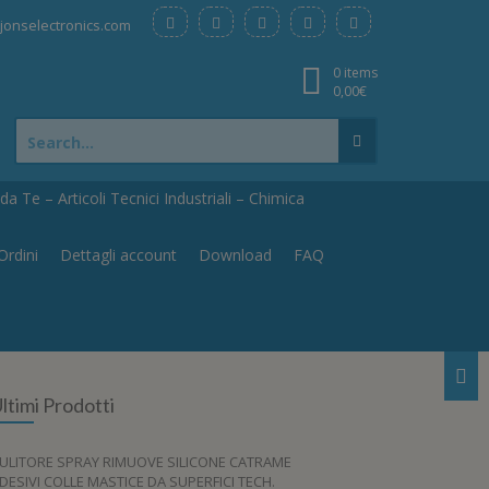
onselectronics.com
0 items
0,00
€
Search
for:
a Te – Articoli Tecnici Industriali – Chimica
Ordini
Dettagli account
Download
FAQ
ltimi Prodotti
ULITORE SPRAY RIMUOVE SILICONE CATRAME
DESIVI COLLE MASTICE DA SUPERFICI TECH.