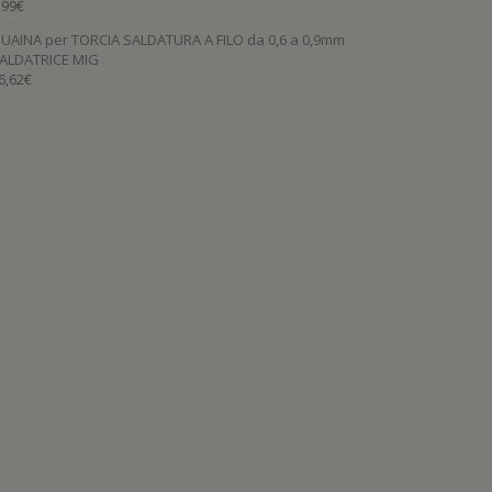
,99
€
UAINA per TORCIA SALDATURA A FILO da 0,6 a 0,9mm
ALDATRICE MIG
6,62
€