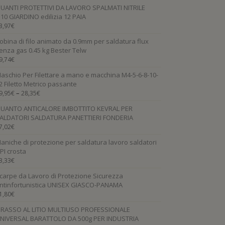
UANTI PROTETTIVI DA LAVORO SPALMATI NITRILE
.10 GIARDINO edilizia 12 PAIA
3,97
€
obina di filo animato da 0.9mm per saldatura flux
enza gas 0.45 kg Bester Telw
9,74
€
aschio Per Filettare a mano e macchina M4-5-6-8-10-
2 Filetto Metrico passante
–
9,95
€
28,35
€
UANTO ANTICALORE IMBOTTITO KEVRAL PER
ALDATORI SALDATURA PANETTIERI FONDERIA
7,02
€
aniche di protezione per saldatura lavoro saldatori
PI crosta
3,33
€
carpe da Lavoro di Protezione Sicurezza
ntinfortunistica UNISEX GIASCO-PANAMA
1,80
€
RASSO AL LITIO MULTIUSO PROFESSIONALE
NIVERSAL BARATTOLO DA 500g PER INDUSTRIA