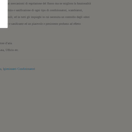
tidiosi ai meccanismi di regolazione del flusso ma ne migliora la funzionalità
di pulizia e sanificazione di ogni tipo di condizionatori, scambiatori,
aria pensili, ed in tutti gli impieghi in cui necessita un controllo degli odori
nizzante e sanificante ed un piacevole e persistente profumo ad effetto
tore d’aria.
sa, Ufficio etc.
ia
,
Igienizzanti Condizionatori