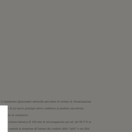
e il trattamento Igienizzante antimuffa anti-odore di sistemi di climatizzazione
 impiego di un nuovo principio attivo conferisce al prodotto una elevata
ro prodotto in commercio.
riduce una colonia batterica di 100 mln di microorganismi per mL del 99.9 % in
osita cannula in dotazione all’interno dei condotti dello “split” o sui filtri