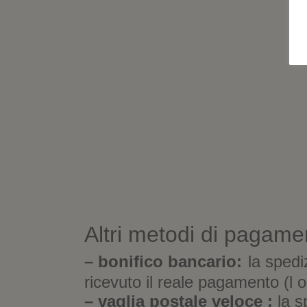
Altri metodi di pagame
– bonifico bancario:
la spedi
ricevuto il reale pagamento (l o
– vaglia postale veloce :
la s