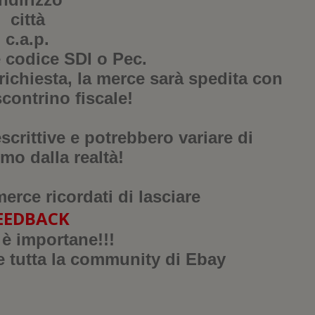
città
c.a.p.
 e codice SDI o Pec.
richiesta, la merce sarà spedita con
scontrino fiscale!
crittive e potrebbero variare di
mo dalla realtà!
merce ricordati di lasciare
EEDBACK
 è importane!!!
e tutta la community di Ebay