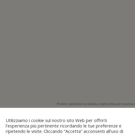
Prodotto specialistico in schiuma a rapida rottura per la pulizia 
e condizionamento. La speciale formulazione caratterizzata dall’
attività batteriostatica a basse temperature superiore ad ogni alt
Utilizziamo i cookie sul nostro sito Web per offrirti
l'esperienza più pertinente ricordando le tue preferenze e
I test di efficacia effettuati hanno evidenziato che il prodotto 
ripetendo le visite. Cliccando “Accetta” acconsenti all'uso di
20 secondi con temperature di 4 °C Il prodotto spruzzato con l’app