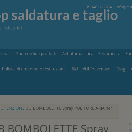
+39 3482722614
info@maj
 saldatura e taglio
 Industriali
triali
Shop on line prodotti
Antinfortunistica – Ferramenta – Fai d
Politica di rimborso e restituzione
Richiedi il Preventivo
Blog
NUTENZIONE
3 BOMBOLETTE Spray PULITORE ARIA per
U
3 BOMBOLETTE Spray
P
A