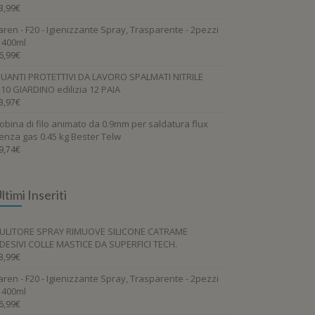
3,99
€
aren - F20 - Igienizzante Spray, Trasparente - 2pezzi
 400ml
6,99
€
UANTI PROTETTIVI DA LAVORO SPALMATI NITRILE
.10 GIARDINO edilizia 12 PAIA
3,97
€
obina di filo animato da 0.9mm per saldatura flux
enza gas 0.45 kg Bester Telw
9,74
€
ltimi Inseriti
ULITORE SPRAY RIMUOVE SILICONE CATRAME
DESIVI COLLE MASTICE DA SUPERFICI TECH.
3,99
€
aren - F20 - Igienizzante Spray, Trasparente - 2pezzi
 400ml
6,99
€