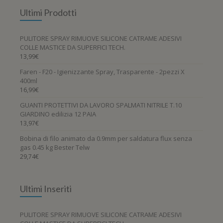
Ultimi Prodotti
PULITORE SPRAY RIMUOVE SILICONE CATRAME ADESIVI
COLLE MASTICE DA SUPERFICI TECH.
13,99
€
Faren - F20 - Igienizzante Spray, Trasparente - 2pezzi X
400ml
16,99
€
GUANTI PROTETTIVI DA LAVORO SPALMATI NITRILE T.10
GIARDINO edilizia 12 PAIA
13,97
€
Bobina di filo animato da 0.9mm per saldatura flux senza
gas 0.45 kg Bester Telw
29,74
€
Ultimi Inseriti
PULITORE SPRAY RIMUOVE SILICONE CATRAME ADESIVI