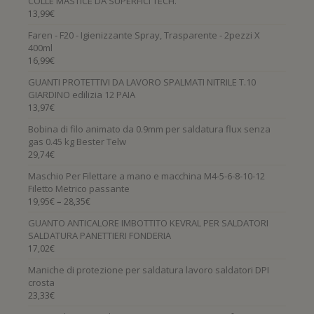
COLLE MASTICE DA SUPERFICI TECH.
13,99
€
Faren - F20 - Igienizzante Spray, Trasparente - 2pezzi X
400ml
16,99
€
GUANTI PROTETTIVI DA LAVORO SPALMATI NITRILE T.10
GIARDINO edilizia 12 PAIA
13,97
€
Bobina di filo animato da 0.9mm per saldatura flux senza
gas 0.45 kg Bester Telw
29,74
€
Maschio Per Filettare a mano e macchina M4-5-6-8-10-12
Filetto Metrico passante
–
19,95
€
28,35
€
GUANTO ANTICALORE IMBOTTITO KEVRAL PER SALDATORI
SALDATURA PANETTIERI FONDERIA
17,02
€
Maniche di protezione per saldatura lavoro saldatori DPI
crosta
23,33
€