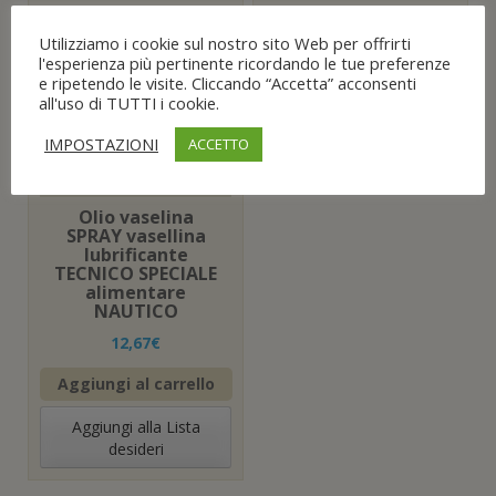
15,44
€
16,04
€
Utilizziamo i cookie sul nostro sito Web per offrirti
l'esperienza più pertinente ricordando le tue preferenze
Aggiungi al carrello
Aggiungi al carrello
e ripetendo le visite. Cliccando “Accetta” acconsenti
all'uso di TUTTI i cookie.
Aggiungi alla Lista
Aggiungi alla Lista
desideri
desideri
IMPOSTAZIONI
ACCETTO
Olio vaselina
SPRAY vasellina
lubrificante
TECNICO SPECIALE
alimentare
NAUTICO
12,67
€
Aggiungi al carrello
Aggiungi alla Lista
desideri