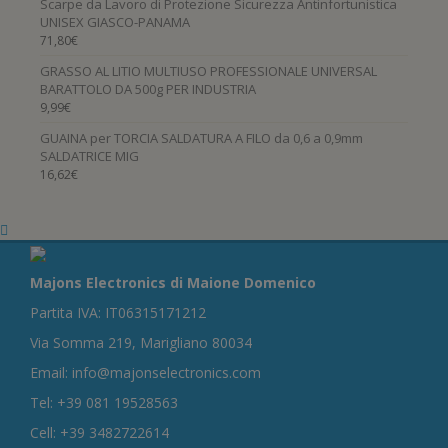
Scarpe da Lavoro di Protezione Sicurezza Antinfortunistica
UNISEX GIASCO-PANAMA
71,80
€
GRASSO AL LITIO MULTIUSO PROFESSIONALE UNIVERSAL
BARATTOLO DA 500g PER INDUSTRIA
9,99
€
GUAINA per TORCIA SALDATURA A FILO da 0,6 a 0,9mm
SALDATRICE MIG
16,62
€
Majons Electronics di Maione Domenico
Partita IVA: IT06315171212
Via Somma 219, Marigliano 80034
Email: info@majonselectronics.com
Tel: +39 081 19528563
Cell: +39 3482722614