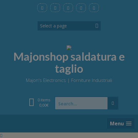
Skip
to
content
Majonshop saldatura e
taglio
Majon's Electronics | Forniture Industriali
Search
0 items
for:
0,00
€
Menu