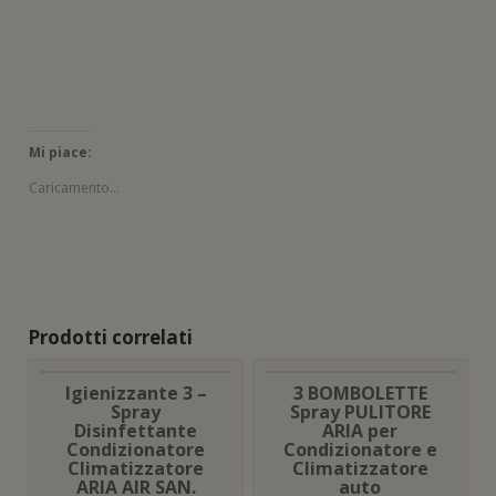
r
)
)
a
t
)
a
f
r
)
i
a
n
)
e
s
t
r
a
)
Mi piace:
Caricamento...
Prodotti correlati
Igienizzante 3 –
3 BOMBOLETTE
Spray
Spray PULITORE
Disinfettante
ARIA per
Condizionatore
Condizionatore e
Climatizzatore
Climatizzatore
ARIA AIR SAN.
auto