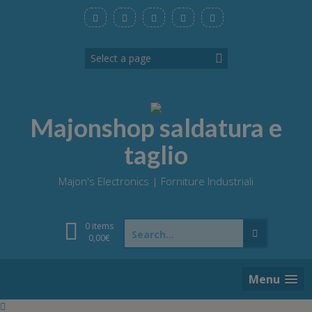
Skip
to
content
Majonshop saldatura e
taglio
Majon's Electronics | Forniture Industriali
Search
0 items
for:
0,00
€
Menu