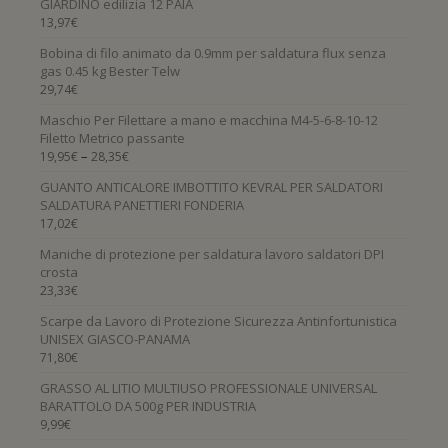
GIARDINO edilizia 12 PAIA
13,97
€
Bobina di filo animato da 0.9mm per saldatura flux senza
gas 0.45 kg Bester Telw
29,74
€
Maschio Per Filettare a mano e macchina M4-5-6-8-10-12
Filetto Metrico passante
–
19,95
€
28,35
€
GUANTO ANTICALORE IMBOTTITO KEVRAL PER SALDATORI
SALDATURA PANETTIERI FONDERIA
17,02
€
Maniche di protezione per saldatura lavoro saldatori DPI
crosta
23,33
€
Scarpe da Lavoro di Protezione Sicurezza Antinfortunistica
UNISEX GIASCO-PANAMA
71,80
€
GRASSO AL LITIO MULTIUSO PROFESSIONALE UNIVERSAL
BARATTOLO DA 500g PER INDUSTRIA
9,99
€