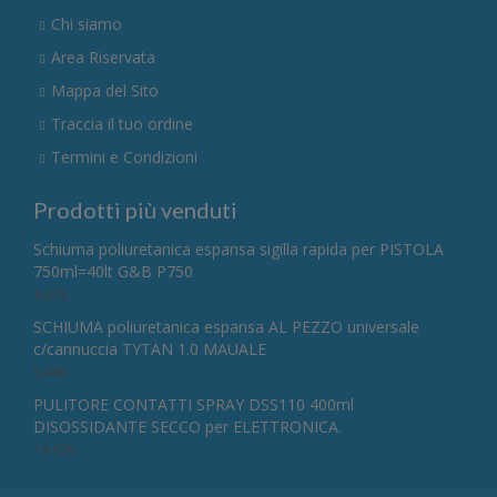
Chi siamo
Area Riservata
Mappa del Sito
Traccia il tuo ordine
Termini e Condizioni
Prodotti più venduti
Schiuma poliuretanica espansa sigilla rapida per PISTOLA
750ml=40lt G&B P750
4,67
€
SCHIUMA poliuretanica espansa AL PEZZO universale
c/cannuccia TYTAN 1.0 MAUALE
5,49
€
PULITORE CONTATTI SPRAY DSS110 400ml
DISOSSIDANTE SECCO per ELETTRONICA.
14,87
€