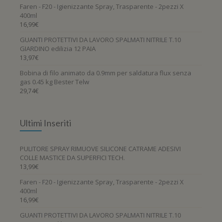
Faren - F20 - Igienizzante Spray, Trasparente - 2pezzi X
400ml
16,99
€
GUANTI PROTETTIVI DA LAVORO SPALMATI NITRILE T.10
GIARDINO edilizia 12 PAIA
13,97
€
Bobina di filo animato da 0.9mm per saldatura flux senza
gas 0.45 kg Bester Telw
29,74
€
Ultimi Inseriti
PULITORE SPRAY RIMUOVE SILICONE CATRAME ADESIVI
COLLE MASTICE DA SUPERFICI TECH.
13,99
€
Faren - F20 - Igienizzante Spray, Trasparente - 2pezzi X
400ml
16,99
€
GUANTI PROTETTIVI DA LAVORO SPALMATI NITRILE T.10