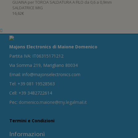
GUAINA per TORCIA SALDATURA A FILO da 0,6 a 0,9mm
SALDATRICE MIG
16,62
€
Majons Electronics di Maione Domenico
Partita IVA: IT06315171212
Via Somma 219, Marigliano 80034
Email: info@majonselectronics.com
Tel: +39 081 19528563
Cell: +39 3482722614
Pec:
domenico.maione@my.legalmail.it
Termini e Condizioni
Informazioni