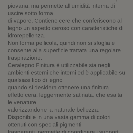
e
F
W
a
e
T
s
a
h
u
s
e
piovana, ma permette all’umidità interna di
u
c
a
n
u
l
T
e
t
a
L
e
uscire sotto forma
w
b
s
m
i
g
di vapore. Contiene cere che conferiscono al
i
o
A
i
n
r
t
o
p
c
k
a
legno un aspetto ceroso con caratteristiche di
t
k
p
o
e
m
e
(
(
v
d
(
idrorepellenza.
r
S
S
i
I
S
(
i
i
a
n
i
Non forma pellicola, quindi non si sfoglia e
S
a
a
e
(
a
i
p
p
-
S
p
consente alla superficie trattata una regolare
a
r
r
m
i
r
p
e
e
a
a
e
traspirazione.
r
i
i
i
p
i
e
n
n
l
r
n
Ceralegno Finitura è utilizzabile sia negli
i
u
u
(
e
u
n
n
n
S
i
n
ambienti esterni che interni ed è applicabile su
u
a
a
i
n
a
n
n
n
a
u
n
qualsiasi tipo di legno
a
u
u
p
n
u
n
o
o
r
a
o
quando si desidera ottenere una finitura
u
v
v
e
n
v
o
a
a
i
u
a
effetto cera, leggermente satinata, che esalta
v
f
f
n
o
f
a
i
i
u
v
i
le venature
f
n
n
n
a
n
i
e
e
a
f
e
valorizzandone la naturale bellezza.
n
s
s
n
i
s
Disponibile in una vasta gamma di colori
e
t
t
u
n
t
s
r
r
o
e
r
ottenuti con speciali pigmenti
t
a
a
v
s
a
r
)
)
a
t
)
trasparenti, permette di coordinare i supporti
a
f
r