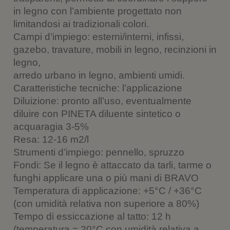
)
i
a
in legno con l’ambiente progettato non
n
)
e
limitandosi ai tradizionali colori.
s
t
Campi d’impiego: esterni/interni, infissi,
r
a
gazebo, travature, mobili in legno, recinzioni in
)
legno,
arredo urbano in legno, ambienti umidi.
Caratteristiche tecniche: l’applicazione
Diluizione: pronto all’uso, eventualmente
diluire con PINETA diluente sintetico o
acquaragia 3-5%
Resa: 12-16 m2/l
Strumenti d’impiego: pennello, spruzzo
Fondi: Se il legno è attaccato da tarli, tarme o
funghi applicare una o più mani di BRAVO
Temperatura di applicazione: +5°C / +36°C
(con umidità relativa non superiore a 80%)
Tempo di essiccazione al tatto: 12 h
(temperatura = 20°C con umidità relativa a