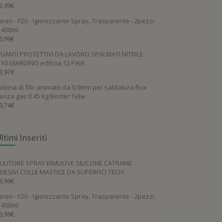
3,99
€
aren - F20 - Igienizzante Spray, Trasparente - 2pezzi
 400ml
6,99
€
UANTI PROTETTIVI DA LAVORO SPALMATI NITRILE
.10 GIARDINO edilizia 12 PAIA
3,97
€
obina di filo animato da 0.9mm per saldatura flux
enza gas 0.45 kg Bester Telw
9,74
€
ltimi Inseriti
ULITORE SPRAY RIMUOVE SILICONE CATRAME
DESIVI COLLE MASTICE DA SUPERFICI TECH.
3,99
€
aren - F20 - Igienizzante Spray, Trasparente - 2pezzi
 400ml
6,99
€