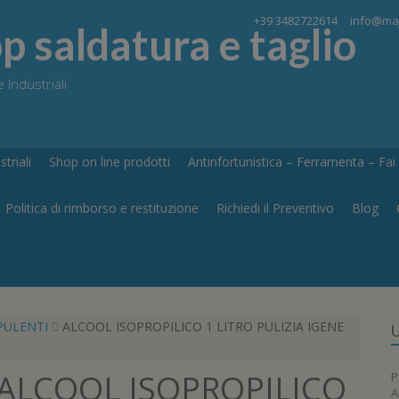
+39 3482722614
info@maj
 saldatura e taglio
 Industriali
triali
Shop on line prodotti
Antinfortunistica – Ferramenta – Fai d
Politica di rimborso e restituzione
Richiedi il Preventivo
Blog
PULENTI
ALCOOL ISOPROPILICO 1 LITRO PULIZIA IGENE
U
ALCOOL ISOPROPILICO
P
A