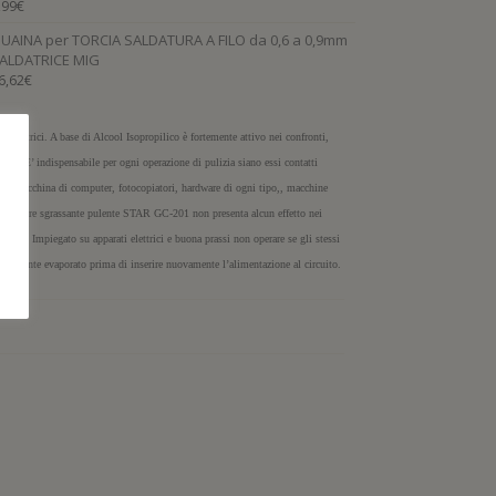
,99
€
UAINA per TORCIA SALDATURA A FILO da 0,6 a 0,9mm
ALDATRICE MIG
6,62
€
ed elettrici. A base di Alcool Isopropilico è fortemente attivo nei confronti,
a etc. E’ indispensabile per ogni operazione di pulizia siano essi contatti
i, parti macchina di computer, fotocopiatori, hardware di ogni tipo,, macchine
rte potere sgrassante pulente STAR GC-201 non presenta alcun effetto nei
e, etc. Impiegato su apparati elettrici e buona prassi non operare se gli stessi
letamente evaporato prima di inserire nuovamente l’alimentazione al circuito.