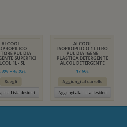
ALCOOL
ALCOOL
SOPROPILICO
ISOPROPILICO 1 LITRO
ITORE PULIZIA
PULIZIA IGENE
GENTE SUPERFICI
PLASTICA DETERGENTE
LCOL 1L- 5L
ALCOL DETERGENTE
,99
€
–
43,92
€
17,66
€
Questo
Scegli
Aggiungi al carrello
prodotto
ha
i alla Lista desideri
Aggiungi alla Lista desideri
più
varianti.
Le
opzioni
possono
essere