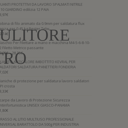
UANTI PROTETTIVI DA LAVORO SPALMATI NITRILE
.10 GIARDINO edilizia 12 PAIA
3,97
€
obina di filo animato da 0.9mm per saldatura flux
PULITORE
enza gas 0.45 kg Bester Telw
9,74
€
aschio Per Filettare a mano e macchina M4-5-6-8-10-
2 Filetto Metrico passante
TRO
–
9,95
€
28,35
€
UANTO ANTICALORE IMBOTTITO KEVRAL PER
ALDATORI SALDATURA PANETTIERI FONDERIA
7,02
€
aniche di protezione per saldatura lavoro saldatori
PI crosta
3,33
€
carpe da Lavoro di Protezione Sicurezza
ntinfortunistica UNISEX GIASCO-PANAMA
1,80
€
RASSO AL LITIO MULTIUSO PROFESSIONALE
NIVERSAL BARATTOLO DA 500g PER INDUSTRIA