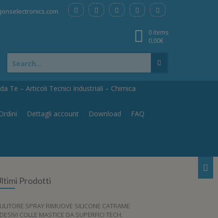
onselectronics.com
0 items
0,00
€
Search
for:
a Te – Articoli Tecnici Industriali – Chimica
Ordini
Dettagli account
Download
FAQ
ltimi Prodotti
ULITORE SPRAY RIMUOVE SILICONE CATRAME
DESIVI COLLE MASTICE DA SUPERFICI TECH.