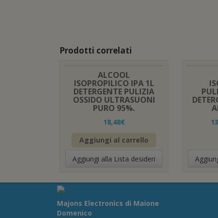
Prodotti correlati
ALCOOL
ISOPROPILICO IPA 1L
I
DETERGENTE PULIZIA
PUL
OSSIDO ULTRASUONI
DETER
PURO 95%.
A
18,48
€
13
Aggiungi al carrello
Aggiungi alla Lista desideri
Aggiung
Majons Electronics di Maione
Domenico