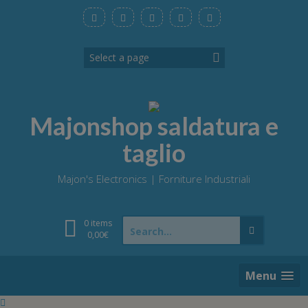
Skip
to
content
Majonshop saldatura e
taglio
Majon's Electronics | Forniture Industriali
Search
0 items
for:
0,00
€
Menu