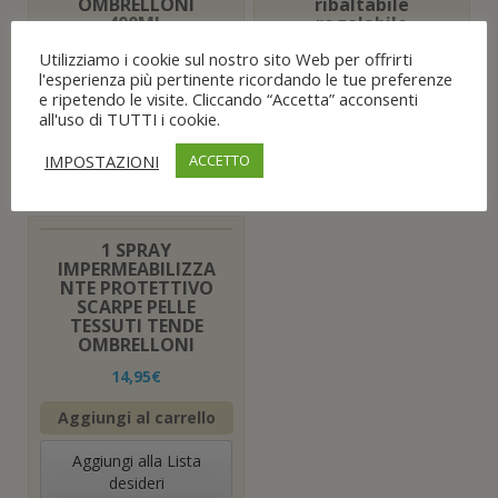
OMBRELLONI
ribaltabile
400ML
regolabile
23,87
€
27,17
€
Utilizziamo i cookie sul nostro sito Web per offrirti
l'esperienza più pertinente ricordando le tue preferenze
Aggiungi al carrello
Aggiungi al carrello
e ripetendo le visite. Cliccando “Accetta” acconsenti
all'uso di TUTTI i cookie.
Aggiungi alla Lista
Aggiungi alla Lista
IMPOSTAZIONI
ACCETTO
desideri
desideri
1 SPRAY
IMPERMEABILIZZA
NTE PROTETTIVO
SCARPE PELLE
TESSUTI TENDE
OMBRELLONI
14,95
€
Aggiungi al carrello
Aggiungi alla Lista
desideri