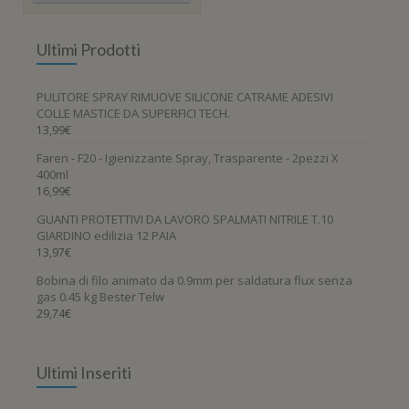
Ultimi Prodotti
PULITORE SPRAY RIMUOVE SILICONE CATRAME ADESIVI
COLLE MASTICE DA SUPERFICI TECH.
13,99
€
Faren - F20 - Igienizzante Spray, Trasparente - 2pezzi X
400ml
16,99
€
GUANTI PROTETTIVI DA LAVORO SPALMATI NITRILE T.10
GIARDINO edilizia 12 PAIA
13,97
€
Bobina di filo animato da 0.9mm per saldatura flux senza
gas 0.45 kg Bester Telw
29,74
€
Ultimi Inseriti