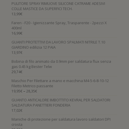
PULITORE SPRAY RIMUOVE SILICONE CATRAME ADESIVI
COLLE MASTICE DA SUPERFICI TECH.
13,99
€
Faren - F20 - Igienizzante Spray, Trasparente - 2pezzi X
400ml
16,99
€
GUANTI PROTETTIVI DA LAVORO SPALMATI NITRILE T.10
GIARDINO edilizia 12 PAIA
13,97
€
Bobina di filo animato da 0.9mm per saldatura flux senza
gas 0.45 kg Bester Telw
29,74
€
Maschio Per Filettare a mano e macchina M4-5-6-8-10-12
Filetto Metrico passante
–
19,95
€
28,35
€
GUANTO ANTICALORE IMBOTTITO KEVRAL PER SALDATORI
SALDATURA PANETTIERI FONDERIA
17,02
€
Maniche di protezione per saldatura lavoro saldatori DPI
crosta