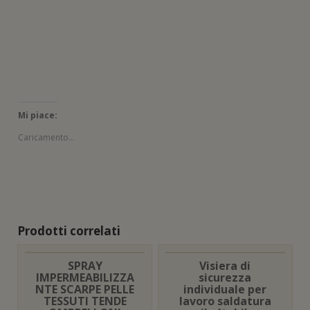
n
)
e
s
t
r
a
)
Mi piace:
Caricamento...
Prodotti correlati
SPRAY
Visiera di
IMPERMEABILIZZA
sicurezza
NTE SCARPE PELLE
individuale per
TESSUTI TENDE
lavoro saldatura