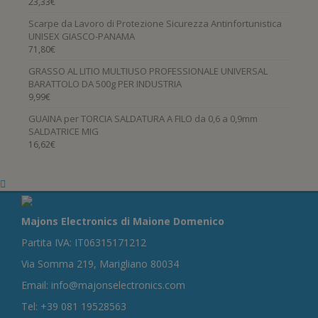
23,33
€
Scarpe da Lavoro di Protezione Sicurezza Antinfortunistica
UNISEX GIASCO-PANAMA
71,80
€
GRASSO AL LITIO MULTIUSO PROFESSIONALE UNIVERSAL
BARATTOLO DA 500g PER INDUSTRIA
9,99
€
GUAINA per TORCIA SALDATURA A FILO da 0,6 a 0,9mm
SALDATRICE MIG
16,62
€
Majons Electronics di Maione Domenico
Partita IVA: IT06315171212
Via Somma 219, Marigliano 80034
Email: info@majonselectronics.com
Tel: +39 081 19528563