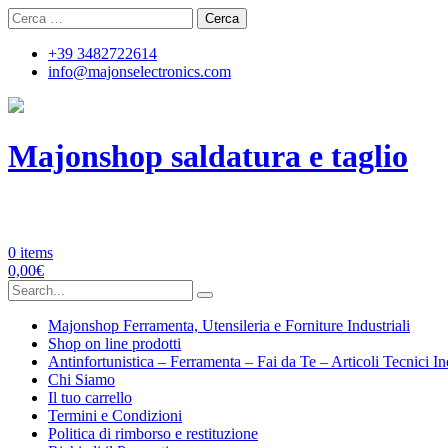
Skip
Ricerca
to
per:
content
+39 3482722614
info@majonselectronics.com
Majonshop saldatura e taglio
Majon's Electronics | Forniture Industriali
0 items
0,00
€
Search
for:
Majonshop Ferramenta, Utensileria e Forniture Industriali
Shop on line prodotti
Antinfortunistica – Ferramenta – Fai da Te – Articoli Tecnici In
Chi Siamo
Il tuo carrello
Termini e Condizioni
Politica di rimborso e restituzione