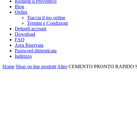
Richiedi il Preventivo
Blog
Ordini
Traccia il tuo ordine
Termini e Condizioni
Dettagli account
Download
FAQ
Area Riservata
Password dimenticata
Indirizzo
Home
Shop on line prodotti
Altro
CEMENTO PRONTO RAPIDO S