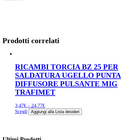
Prodotti correlati
RICAMBI TORCIA BZ 25 PER
SALDATURA UGELLO PUNTA
DIFFUSORE PULSANTE MIG
TRAFIMET
3,47
€
–
24,77
€
Questo
Scegli
Aggiungi alla Lista desideri
prodotto
ha
più
varianti.
Ultimi Prodotti
Le