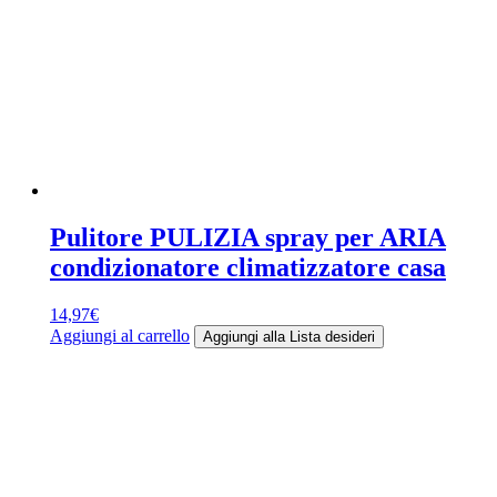
Pulitore PULIZIA spray per ARIA
condizionatore climatizzatore casa
14,97
€
Aggiungi al carrello
Aggiungi alla Lista desideri