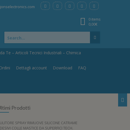
onselectronics.com
0 items
0,00
€
Search
for:
a Te – Articoli Tecnici Industriali – Chimica
Ordini
Dettagli account
Download
FAQ
ltimi Prodotti
ULITORE SPRAY RIMUOVE SILICONE CATRAME
DESIVI COLLE MASTICE DA SUPERFICI TECH.