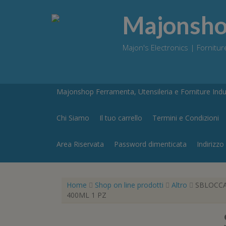
Skip
to
Majonshop
content
Majon's Electronics | Forniture
Majonshop Ferramenta, Utensileria e Forniture Indus
Chi Siamo
Il tuo carrello
Termini e Condizioni
Area Riservata
Password dimenticata
Indirizzo
Home
Shop on line prodotti
Altro
SBLOCCA
400ML 1 PZ