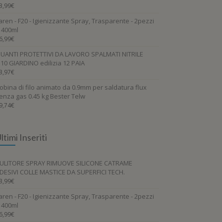
3,99
€
aren - F20 - Igienizzante Spray, Trasparente - 2pezzi
 400ml
6,99
€
UANTI PROTETTIVI DA LAVORO SPALMATI NITRILE
.10 GIARDINO edilizia 12 PAIA
3,97
€
obina di filo animato da 0.9mm per saldatura flux
enza gas 0.45 kg Bester Telw
9,74
€
ltimi Inseriti
ULITORE SPRAY RIMUOVE SILICONE CATRAME
DESIVI COLLE MASTICE DA SUPERFICI TECH.
3,99
€
aren - F20 - Igienizzante Spray, Trasparente - 2pezzi
 400ml
6,99
€