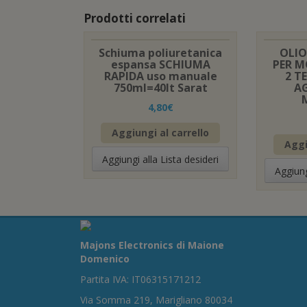
Prodotti correlati
Schiuma poliuretanica
OLIO
espansa SCHIUMA
PER M
RAPIDA uso manuale
2 T
750ml=40lt Sarat
A
4,80
€
Aggiungi al carrello
Aggi
Aggiungi alla Lista desideri
Aggiung
Majons Electronics di Maione
Domenico
Partita IVA: IT06315171212
Via Somma 219, Marigliano 80034