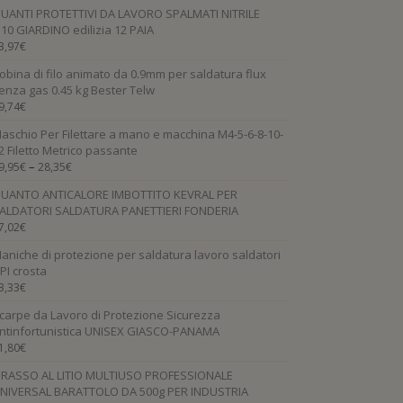
UANTI PROTETTIVI DA LAVORO SPALMATI NITRILE
.10 GIARDINO edilizia 12 PAIA
3,97
€
obina di filo animato da 0.9mm per saldatura flux
enza gas 0.45 kg Bester Telw
9,74
€
aschio Per Filettare a mano e macchina M4-5-6-8-10-
2 Filetto Metrico passante
–
9,95
€
28,35
€
UANTO ANTICALORE IMBOTTITO KEVRAL PER
ALDATORI SALDATURA PANETTIERI FONDERIA
7,02
€
aniche di protezione per saldatura lavoro saldatori
PI crosta
3,33
€
carpe da Lavoro di Protezione Sicurezza
ntinfortunistica UNISEX GIASCO-PANAMA
1,80
€
RASSO AL LITIO MULTIUSO PROFESSIONALE
NIVERSAL BARATTOLO DA 500g PER INDUSTRIA