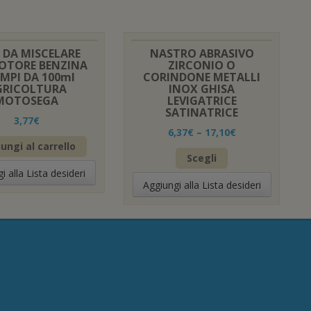
 DA MISCELARE
NASTRO ABRASIVO
OTORE BENZINA
ZIRCONIO O
EMPI DA 100ml
CORINDONE METALLI
GRICOLTURA
INOX GHISA
MOTOSEGA
LEVIGATRICE
SATINATRICE
3,77
€
6,37
€
–
17,10
€
ungi al carrello
Questo
Scegli
prodotto
i alla Lista desideri
ha
Aggiungi alla Lista desideri
più
varianti.
Le
opzioni
possono
essere
scelte
nella
pagina