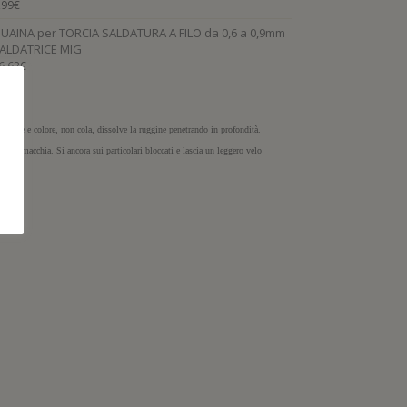
,99
€
UAINA per TORCIA SALDATURA A FILO da 0,6 a 0,9mm
ALDATRICE MIG
6,62
€
 odore e colore, non cola, dissolve la ruggine penetrando in profondità.
, non macchia. Si ancora sui particolari bloccati e lascia un leggero velo
bile