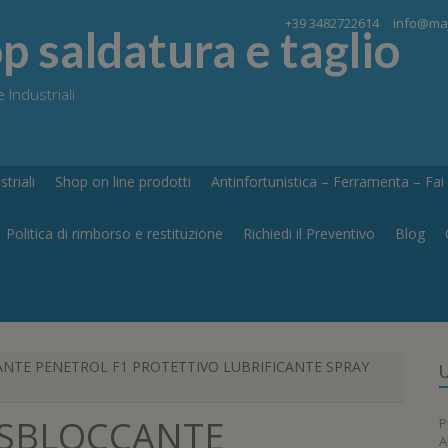
+39 3482722614
info@maj
 saldatura e taglio
 Industriali
triali
Shop on line prodotti
Antinfortunistica – Ferramenta – Fai d
Politica di rimborso e restituzione
Richiedi il Preventivo
Blog
NTE PENETROL F1 PROTETTIVO LUBRIFICANTE SPRAY
U
SBLOCCANTE
P
A