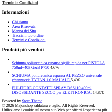
Termini e Condizioni
Informazioni
Chi siamo
Area Riservata
Mappa del Sito
Traccia il tuo ordine
Termini e Condizioni
Prodotti più venduti
Schiuma poliuretanica espansa sigilla rapida per PISTOLA
750ml=40lt G&B P750
4,67
€
SCHIUMA poliuretanica espansa AL PEZZO universale
c/cannuccia TYTAN 1.0 MAUALE
5,49
€
PULITORE CONTATTI SPRAY DSS110 400ml
DISOSSIDANTE SECCO per ELETTRONICA.
14,87
€
Powered by
Store Theme
.
© 2026 Majonshop saldatura e taglio. All Rights Reserved.
Utilizziamo i cookie sul nostro sito Web per offrirti l'esperienza più