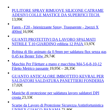
PULITORE SPRAY RIMUOVE SILICONE CATRAME
ADESIVI COLLE MASTICE DA SUPERFICI TECH.
13,99
€
Faren - F20 - Igienizzante Spray, Trasparente - 2pezzi X
400ml
16,99
€
GUANTI PROTETTIVI DA LAVORO SPALMATI
NITRILE T.10 GIARDINO edilizia 12 PAIA
13,97
€
Bobina di filo animato da 0.9mm per saldatura flux senza gas
0.45 kg Bester Telw
29,74
€
Maschio Per Filettare a mano e macchina M4-5-6-8-10-12
Filetto Metrico passante
19,95
€
–
28,35
€
GUANTO ANTICALORE IMBOTTITO KEVRAL PER
SALDATORI SALDATURA PANETTIERI FONDERIA
17,02
€
Maniche di protezione per saldatura lavoro saldatori DPI
crosta
23,33
€
Scarpe da Lavoro di Protezione Sicurezza Antinfortunistica
UNISEX GIASCO-PANAMA
71,80
€