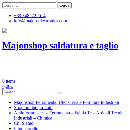
Skip
Ricerca
to
per:
content
+39 3482722614
info@majonselectronics.com
Majonshop saldatura e taglio
Majon's Electronics | Forniture
Industriali
0 items
0,00
€
Search
for:
Majonshop Ferramenta, Utensileria e Forniture Industriali
Shop on line prodotti
Antinfortunistica – Ferramenta – Fai da Te – Articoli Tecnici
Industriali – Chimica
Chi Siamo
Il tuo carrello