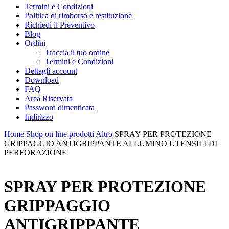
Termini e Condizioni
Politica di rimborso e restituzione
Richiedi il Preventivo
Blog
Ordini
Traccia il tuo ordine
Termini e Condizioni
Dettagli account
Download
FAQ
Area Riservata
Password dimenticata
Indirizzo
Home
Shop on line prodotti
Altro
SPRAY PER PROTEZIONE
GRIPPAGGIO ANTIGRIPPANTE ALLUMINO UTENSILI DI
PERFORAZIONE
SPRAY PER PROTEZIONE
GRIPPAGGIO
ANTIGRIPPANTE