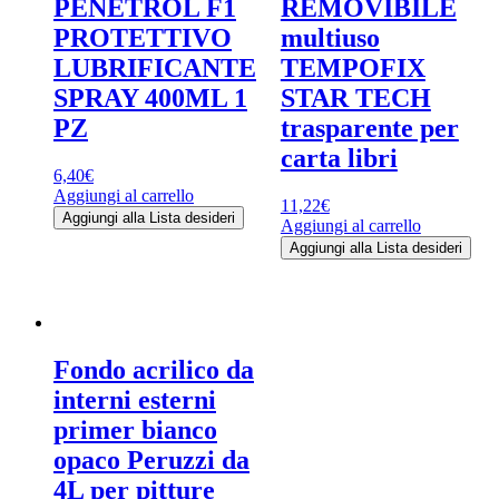
PENETROL F1
REMOVIBILE
PROTETTIVO
multiuso
LUBRIFICANTE
TEMPOFIX
SPRAY 400ML 1
STAR TECH
PZ
trasparente per
carta libri
6,40
€
Aggiungi al carrello
11,22
€
Aggiungi alla Lista desideri
Aggiungi al carrello
Aggiungi alla Lista desideri
Fondo acrilico da
interni esterni
primer bianco
opaco Peruzzi da
4L per pitture