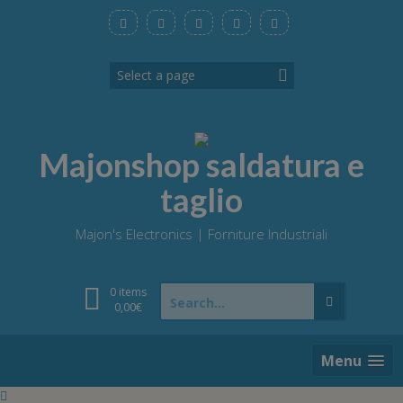
Skip
to
content
Majonshop saldatura e
taglio
Majon's Electronics | Forniture Industriali
Search
0 items
for:
0,00
€
Menu