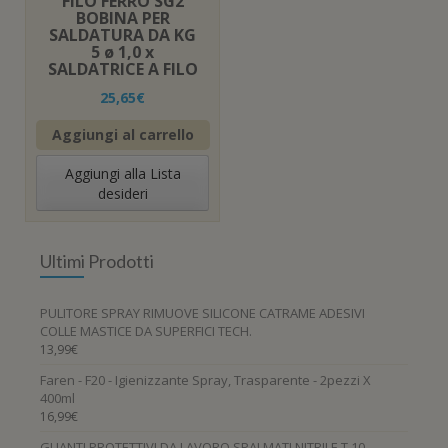
FILO FERRO SG2
BOBINA PER
SALDATURA DA KG
5 ø 1,0 x
SALDATRICE A FILO
25,65
€
Aggiungi al carrello
Aggiungi alla Lista
desideri
Ultimi Prodotti
PULITORE SPRAY RIMUOVE SILICONE CATRAME ADESIVI
COLLE MASTICE DA SUPERFICI TECH.
13,99
€
Faren - F20 - Igienizzante Spray, Trasparente - 2pezzi X
400ml
16,99
€
GUANTI PROTETTIVI DA LAVORO SPALMATI NITRILE T.10