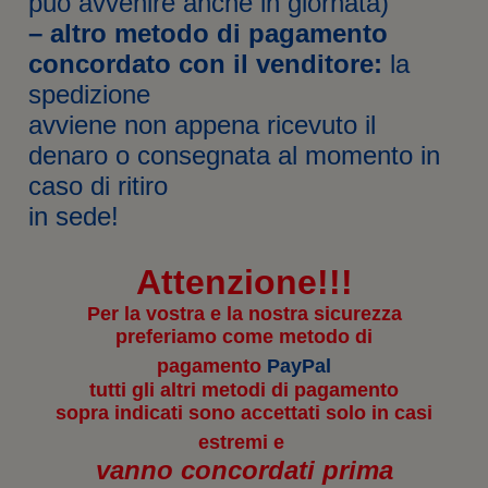
può avvenire anche in giornata)
)
i
a
n
)
– altro metodo di pagamento
e
s
concordato con il venditore:
la
t
r
spedizione
a
)
avviene non appena ricevuto il
denaro o consegnata al momento in
caso di ritiro
in sede!
Attenzione!!!
Per la vostra e la nostra sicurezza
preferiamo come metodo di
pagamento
PayPal
tutti gli altri metodi di pagamento
sopra indicati sono accettati solo in casi
estremi e
vanno concordati prima