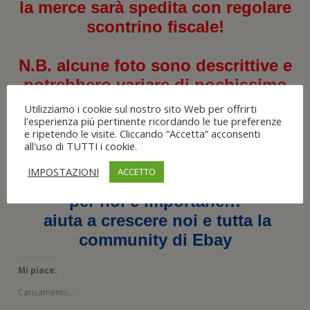
la merce sarà spedita con regolare
scontrino fiscale!
N.B. alcune foto sono descrittive e
potrebbero variare di pochissimo
dalla realtà!
Utilizziamo i cookie sul nostro sito Web per offrirti
l'esperienza più pertinente ricordando le tue preferenze
e ripetendo le visite. Cliccando “Accetta” acconsenti
una volta ricevuta la
all'uso di TUTTI i cookie.
merce ricordati di lasciare
IMPOSTAZIONI
ACCETTO
FEEDBACK
per noi è importane!!!
aiuta a crescere noi e tutta la
community di Ebay
Mi piace:
Caricamento...