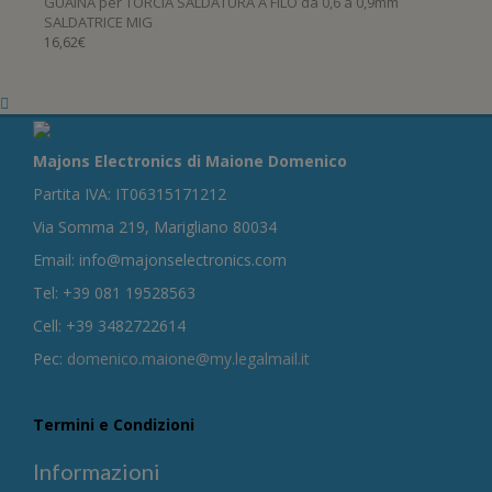
GUAINA per TORCIA SALDATURA A FILO da 0,6 a 0,9mm
SALDATRICE MIG
16,62
€
Majons Electronics di Maione Domenico
Partita IVA: IT06315171212
Via Somma 219, Marigliano 80034
Email: info@majonselectronics.com
Tel: +39 081 19528563
Cell: +39 3482722614
Pec:
domenico.maione@my.legalmail.it
Termini e Condizioni
Informazioni