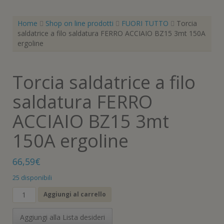
Home
Shop on line prodotti
FUORI TUTTO
Torcia
saldatrice a filo saldatura FERRO ACCIAIO BZ15 3mt 150A
ergoline
Torcia saldatrice a filo
saldatura FERRO
ACCIAIO BZ15 3mt
150A ergoline
66,59
€
25 disponibili
Torcia
Aggiungi al carrello
saldatrice
a
Aggiungi alla Lista desideri
filo