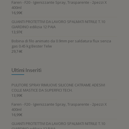
Faren - F20 - Igienizzante Spray, Trasparente - 2pezzi X
400ml
16,99
€
GUANTI PROTETTIVI DA LAVORO SPALMATI NITRILE T.10
GIARDINO edilizia 12 PAIA
13,97
€
Bobina di filo animato da 0.9mm per saldatura flux senza
gas 0.45 kg Bester Telw
29,74
€
Ultimi Inseriti
PULITORE SPRAY RIMUOVE SILICONE CATRAME ADESIVI
COLLE MASTICE DA SUPERFICI TECH.
13,99
€
Faren - F20 - Igienizzante Spray, Trasparente - 2pezzi X
400ml
16,99
€
GUANTI PROTETTIVI DA LAVORO SPALMATI NITRILE T.10
GIARDINO edilizia 12 PAIA