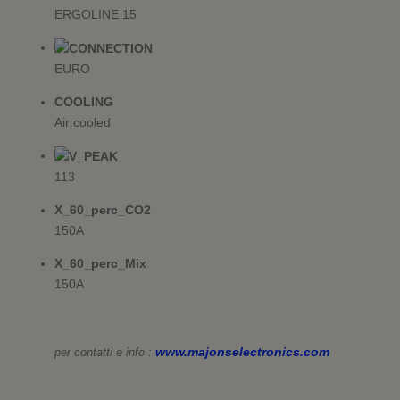
t
r
ERGOLINE 15
a
)
EURO
COOLING
Air cooled
113
X_60_perc_CO2
150A
X_60_perc_Mix
150A
www.majonselectronics.com
per contatti e info :