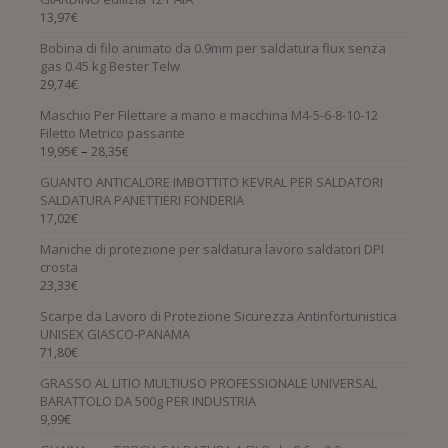
13,97
€
Bobina di filo animato da 0.9mm per saldatura flux senza
gas 0.45 kg Bester Telw
29,74
€
Maschio Per Filettare a mano e macchina M4-5-6-8-10-12
Filetto Metrico passante
–
19,95
€
28,35
€
GUANTO ANTICALORE IMBOTTITO KEVRAL PER SALDATORI
SALDATURA PANETTIERI FONDERIA
17,02
€
Maniche di protezione per saldatura lavoro saldatori DPI
crosta
23,33
€
Scarpe da Lavoro di Protezione Sicurezza Antinfortunistica
UNISEX GIASCO-PANAMA
71,80
€
GRASSO AL LITIO MULTIUSO PROFESSIONALE UNIVERSAL
BARATTOLO DA 500g PER INDUSTRIA
9,99
€