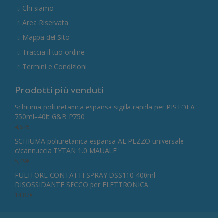
Chi siamo
Area Riservata
Mappa del Sito
Traccia il tuo ordine
Termini e Condizioni
Prodotti più venduti
Schiuma poliuretanica espansa sigilla rapida per PISTOLA
750ml=40lt G&B P750
4,67
€
SCHIUMA poliuretanica espansa AL PEZZO universale
c/cannuccia TYTAN 1.0 MAUALE
5,49
€
PULITORE CONTATTI SPRAY DSS110 400ml
DISOSSIDANTE SECCO per ELETTRONICA.
14,87
€