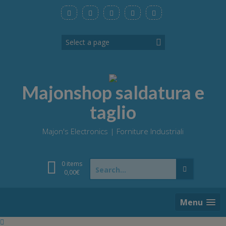
Skip
to
content
Majonshop saldatura e
taglio
Majon's Electronics | Forniture Industriali
Search
0 items
for:
0,00
€
Menu