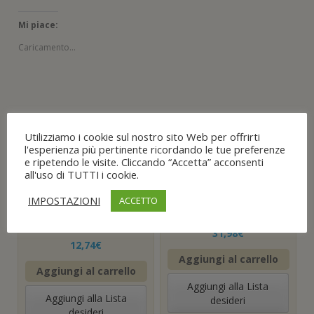
Mi piace:
Caricamento...
Utilizziamo i cookie sul nostro sito Web per offrirti
Prodotti correlati
l'esperienza più pertinente ricordando le tue preferenze
e ripetendo le visite. Cliccando “Accetta” acconsenti
all'uso di TUTTI i cookie.
SPAZZOLA
FILO SALDATURA
MANUALE in filo di
ACCIAIO FERRO
ACCIAIO INOX per
SG2 BOBINA DA KG
IMPOSTAZIONI
ACCETTO
BARBECUE OSSIDI
5 , ø 0,6
VERNICI METALLO
31,98
€
12,74
€
Aggiungi al carrello
Aggiungi al carrello
Aggiungi alla Lista
Aggiungi alla Lista
desideri
desideri